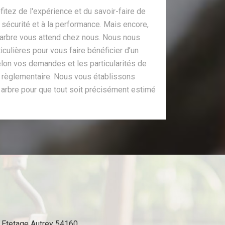
itez de l'expérience et du savoir-faire de
a sécurité et à la performance. Mais encore,
d arbre vous attend chez nous. Nous nous
iculières pour vous faire bénéficier d’un
elon vos demandes et les particularités de
t règlementaire. Nous vous établissons
 arbre pour que tout soit précisément estimé
Etetage Autrey 54160