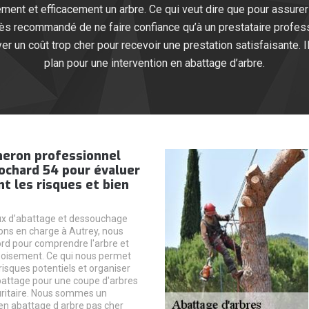
ment et efficacement un arbre. Ce qui veut dire que pour assur
 très recommandé de ne faire confiance qu’à un prestataire profes
r un coût trop cher pour recevoir une prestation satisfaisante. I
plan pour une intervention en abattage d’arbre.
heron professionnel
ochard 54 pour évaluer
t les risques et bien
ux d’abattage et dessouchage
ns en charge à Autrey, nous
rd pour comprendre l'arbre et
boisement. Ce qui nous permet
s risques potentiels et organiser
battage pour une coupe d'arbres
uritaire. Nous sommes un
en abattage d arbre pas cher