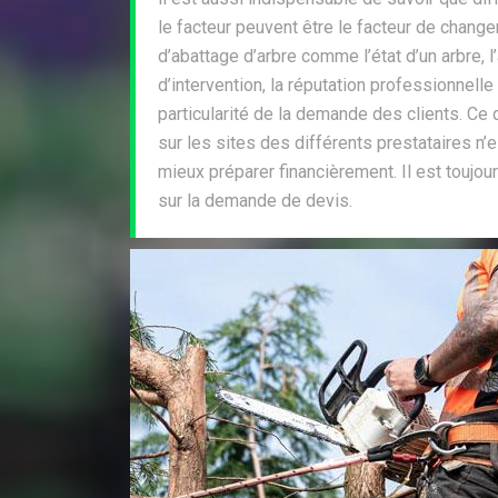
le facteur peuvent être le facteur de changem
d’abattage d’arbre comme l’état d’un arbre, l
d’intervention, la réputation professionnelle
particularité de la demande des clients. Ce 
sur les sites des différents prestataires n’e
mieux préparer financièrement. Il est touj
sur la demande de devis.