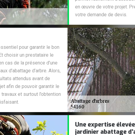
en œuvre de votre projet. Pr
votre demande de devis.
ssentiel pour garantir le bon
t choisir un prestataire le
en cas de la présence d’une
vaux d’abattage d’arbre. Alors,
sultats attendus avant de
et afin de pouvoir garantir le
travaux et surtout l’obtention
isfaisant.
Une expertise élevée
jardinier abattage d'