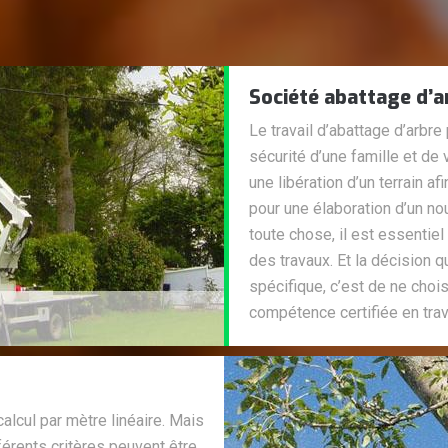
Société abattage d’a
Le travail d’abattage d’arbre
sécurité d’une famille et de 
une libération d’un terrain a
pour une élaboration d’un nouv
toute chose, il est essentie
des travaux. Et la décision q
spécifique, c’est de ne choi
compétence certifiée en trav
alcul par mètre linéaire. Mais
férents critères peuvent être