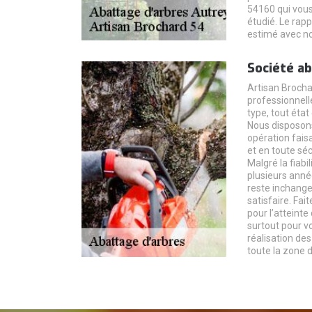
54160 qui vous
étudié. Le rapp
estimé avec no
Société ab
Artisan Brocha
professionnell
type, tout état
Nous disposons
opération fais
et en toute séc
Malgré la fiabi
plusieurs année
reste inchange
satisfaire. Fa
pour l’atteint
surtout pour vo
réalisation de
toute la zone 