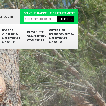
ON VOUS RAPPELLE GRATUITEMENT
ail.com
POSE DE
ENTRETIEN
PAYSAGISTE
CLOTURE 54
D'ESPACE VERT 54
54 MEURTHE-
MEURTHE-ET-
MEURTHE-ET-
ET-MOSELLE
MOSELLE
MOSELLE