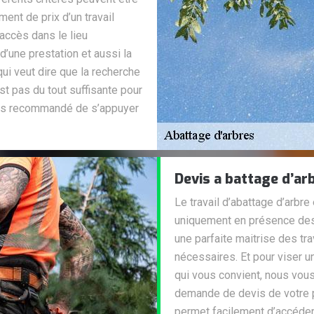
ent de prix d’un travail
’accès dans le lieu
 d’une prestation et aussi la
qui veut dire que la recherche
st pas du tout suffisante pour
ours recommandé de s’appuyer
Devis a battage d’ar
Le travail d’abattage d’arbre
uniquement en présence des
une parfaite maitrise des tra
nécessaires. Et pour viser u
qui vous convient, nous vou
demande de devis de votre p
permet facilement d’accéder