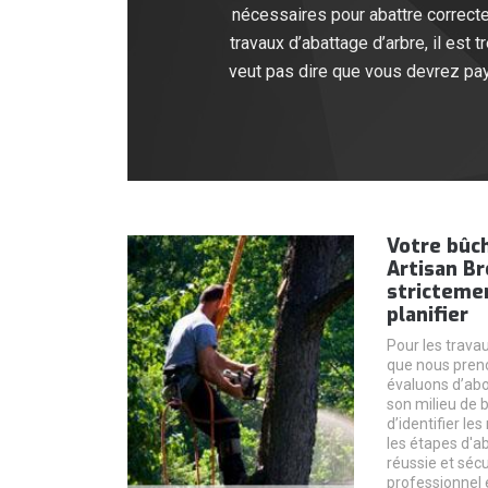
nécessaires pour abattre correcte
travaux d’abattage d’arbre, il est
veut pas dire que vous devrez paye
Votre bûc
Artisan Br
strictemen
planifier
Pour les trava
que nous preno
évaluons d’abo
son milieu de 
d’identifier le
les étapes d'a
réussie et séc
professionnel 