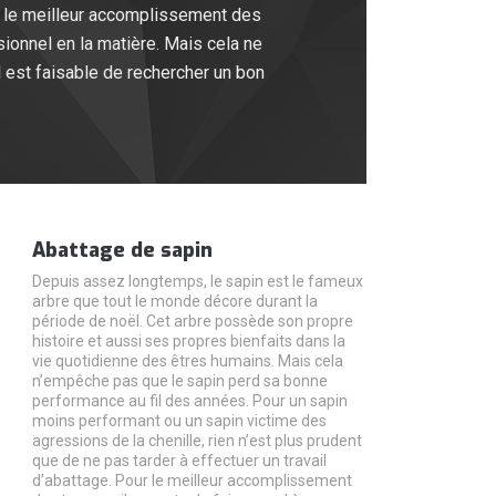
er le meilleur accomplissement des
sionnel en la matière. Mais cela ne
l est faisable de rechercher un bon
Abattage de sapin
Depuis assez longtemps, le sapin est le fameux
arbre que tout le monde décore durant la
période de noël. Cet arbre possède son propre
histoire et aussi ses propres bienfaits dans la
vie quotidienne des êtres humains. Mais cela
n’empêche pas que le sapin perd sa bonne
performance au fil des années. Pour un sapin
moins performant ou un sapin victime des
agressions de la chenille, rien n’est plus prudent
que de ne pas tarder à effectuer un travail
d’abattage. Pour le meilleur accomplissement