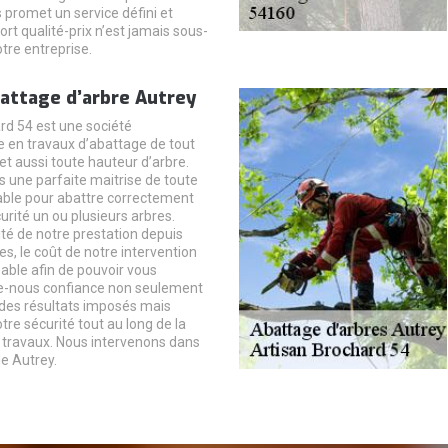
 promet un service défini et
ort qualité-prix n’est jamais sous-
tre entreprise.
attage d’arbre Autrey
rd 54 est une société
e en travaux d’abattage de tout
 et aussi toute hauteur d’arbre.
 une parfaite maitrise de toute
able pour abattre correctement
urité un ou plusieurs arbres.
lité de notre prestation depuis
s, le coût de notre intervention
able afin de pouvoir vous
ite-nous confiance non seulement
e des résultats imposés mais
tre sécurité tout au long de la
s travaux. Nous intervenons dans
de Autrey.