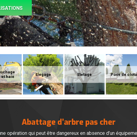
ISATIONS
ouchage
Elegage
Etetage
Pose de clot
 et haie
Abattage d’arbre pas cher
t une opération qui peut être dangereux en absence d’un équipeme