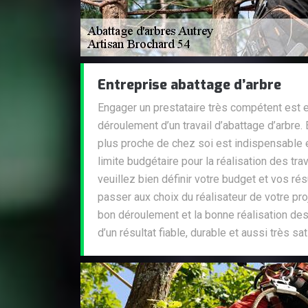
Entreprise abattage d’arbre
Engager un prestataire très compétent est e
déroulement d’un travail d’abattage d’arbre. E
plus proche de chez soi est indispensable 
limite budgétaire pour la réalisation des tra
veuillez bien définir votre budget et vos ré
passer aux choix du réalisateur de votre proj
bon déroulement et la bonne réalisation des 
d’un résultat fiable, durable et aussi très sat