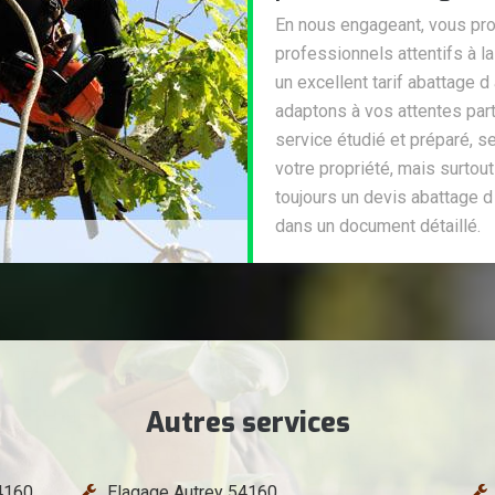
En nous engageant, vous prof
professionnels attentifs à l
un excellent tarif abattage 
adaptons à vos attentes part
service étudié et préparé, s
votre propriété, mais surtou
toujours un devis abattage d
dans un document détaillé.
Autres services
4160
Elagage Autrey 54160