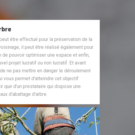
rbre
 peut être effectué pour la préservation de la
voisinage, il peut être réalisé également pour
fin de pouvoir optimiser une espace et enfin,
el projet lucratif ou non lucratif. Et avant
l de ne pas mettre en danger le déroulement
ui vous permet d’atteindre cet objectif
sir que d’un prestataire qui dispose une
aux d’abattage d’arbre.