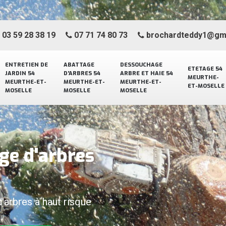
03 59 28 38 19
07 71 74 80 73
brochardteddy1@gm
ENTRETIEN DE
ABATTAGE
DESSOUCHAGE
ETETAGE 54
JARDIN 54
D'ARBRES 54
ARBRE ET HAIE 54
MEURTHE-
MEURTHE-ET-
MEURTHE-ET-
MEURTHE-ET-
ET-MOSELLE
MOSELLE
MOSELLE
MOSELLE
ge d'arbres
d'arbres à haut risque