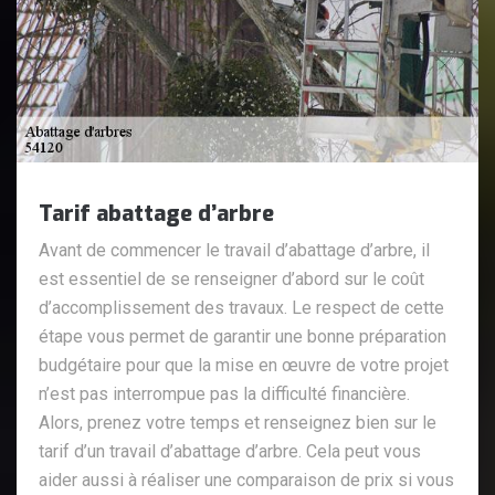
Tarif abattage d’arbre
Avant de commencer le travail d’abattage d’arbre, il
est essentiel de se renseigner d’abord sur le coût
d’accomplissement des travaux. Le respect de cette
étape vous permet de garantir une bonne préparation
budgétaire pour que la mise en œuvre de votre projet
n’est pas interrompue pas la difficulté financière.
Alors, prenez votre temps et renseignez bien sur le
tarif d’un travail d’abattage d’arbre. Cela peut vous
aider aussi à réaliser une comparaison de prix si vous