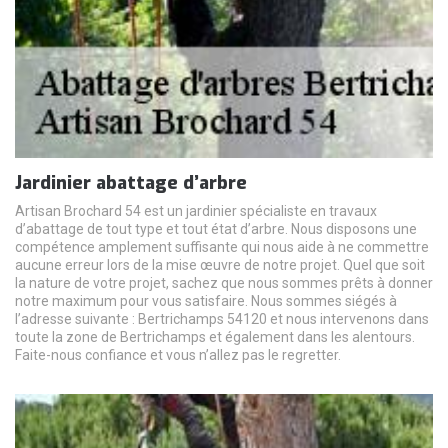
Jardinier abattage d’arbre
Artisan Brochard 54 est un jardinier spécialiste en travaux
d’abattage de tout type et tout état d’arbre. Nous disposons une
compétence amplement suffisante qui nous aide à ne commettre
aucune erreur lors de la mise œuvre de notre projet. Quel que soit
la nature de votre projet, sachez que nous sommes prêts à donner
notre maximum pour vous satisfaire. Nous sommes siégés à
l’adresse suivante : Bertrichamps 54120 et nous intervenons dans
toute la zone de Bertrichamps et également dans les alentours.
Faite-nous confiance et vous n’allez pas le regretter.