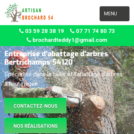
MENU
03 59 28 38 19
07 71 74 80 73
brochardteddy1@gmail.com
Entreprise d'abattage d'arbres
Bertrichamps 54120
Spécialisé dans la taille et l'abattage d'arbres
à haut risque
CONTACTEZ-NOUS
NOS RÉALISATIONS