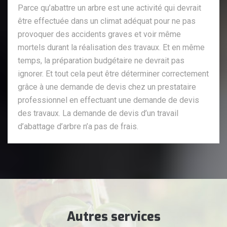
Parce qu’abattre un arbre est une activité qui devrait
être effectuée dans un climat adéquat pour ne pas
provoquer des accidents graves et voir même
mortels durant la réalisation des travaux. Et en même
temps, la préparation budgétaire ne devrait pas
ignorer. Et tout cela peut être déterminer correctement
grâce à une demande de devis chez un prestataire
professionnel en effectuant une demande de devis
des travaux. La demande de devis d’un travail
d’abattage d’arbre n’a pas de frais.
Autres services