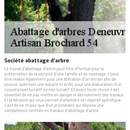
Société abattage d’arbre
Le travail d’abattage d’arbre peut être effectué pour la
préservation de la sécurité d’une famille et de voisinage, il peut
être réalisé également pour une libération d’un terrain afin de
pouvoir optimiser une espace et enfin, pour une élaboration d’un
nouvel projet lucratif ou non lucratif. Et avant toute chose, il est
essentiel de ne pas mettre en danger le déroulement des travaux.
Et la décision qui vous permet d’atteindre cet objectif spécifique,
c’est de ne choisir que d’un prestataire qui dispose une
compétence certifiée en travaux d’abattage d’arbre.