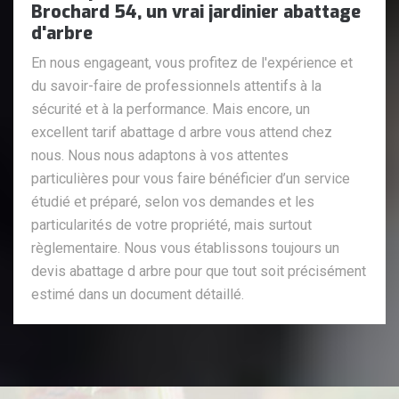
Brochard 54, un vrai jardinier abattage
d'arbre
En nous engageant, vous profitez de l'expérience et
du savoir-faire de professionnels attentifs à la
sécurité et à la performance. Mais encore, un
excellent tarif abattage d arbre vous attend chez
nous. Nous nous adaptons à vos attentes
particulières pour vous faire bénéficier d’un service
étudié et préparé, selon vos demandes et les
particularités de votre propriété, mais surtout
règlementaire. Nous vous établissons toujours un
devis abattage d arbre pour que tout soit précisément
estimé dans un document détaillé.