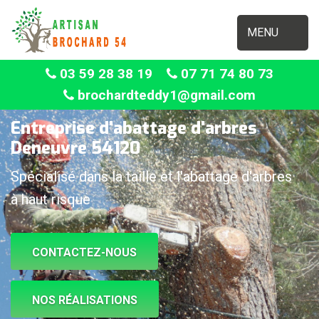
MENU
03 59 28 38 19
07 71 74 80 73
brochardteddy1@gmail.com
Entreprise d'abattage d'arbres
Deneuvre 54120
Spécialisé dans la taille et l'abattage d'arbres
à haut risque
CONTACTEZ-NOUS
NOS RÉALISATIONS