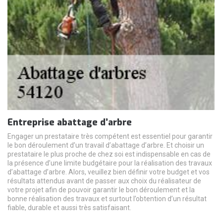
Entreprise abattage d’arbre
Engager un prestataire très compétent est essentiel pour garantir
le bon déroulement d’un travail d’abattage d’arbre. Et choisir un
prestataire le plus proche de chez soi est indispensable en cas de
la présence d’une limite budgétaire pour la réalisation des travaux
d’abattage d’arbre. Alors, veuillez bien définir votre budget et vos
résultats attendus avant de passer aux choix du réalisateur de
votre projet afin de pouvoir garantir le bon déroulement et la
bonne réalisation des travaux et surtout l’obtention d’un résultat
fiable, durable et aussi très satisfaisant.