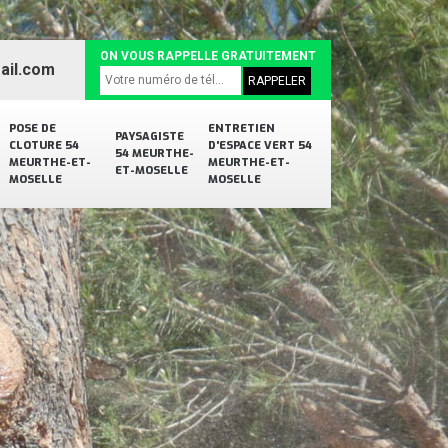
ON VOUS RAPPELLE GRATUITEMENT
ail.com
POSE DE
ENTRETIEN
PAYSAGISTE
CLOTURE 54
D'ESPACE VERT 54
54 MEURTHE-
MEURTHE-ET-
MEURTHE-ET-
ET-MOSELLE
MOSELLE
MOSELLE