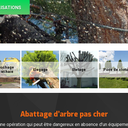
ISATIONS
ouchage
Elegage
Etetage
Pose de clot
 et haie
Abattage d’arbre pas cher
t une opération qui peut être dangereux en absence d’un équipeme