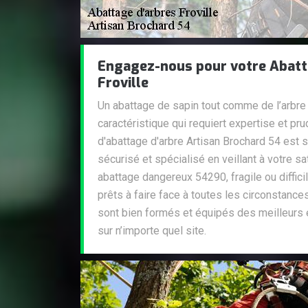
Engagez-nous pour votre Abatt
Froville
Un abattage de sapin tout comme de l’arbre
caractéristique qui requiert expertise et pr
d'abattage d'arbre Artisan Brochard 54 est s
sécurisé et spécialisé en veillant à votre sati
abattage dangereux 54290, fragile ou diffic
prêts à faire face à toutes les circonstanc
sont bien formés et équipés des meilleurs 
sur n’importe quel site.