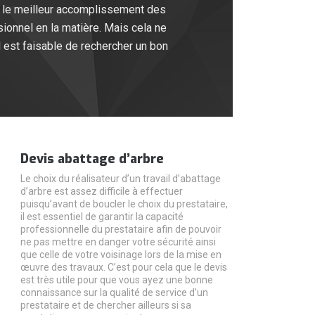
er le meilleur accomplissement des
sionnel en la matière. Mais cela ne
l est faisable de rechercher un bon
Devis abattage d’arbre
Le choix du réalisateur d’un travail d’abattage
d’arbre est assez difficile à effectuer
puisqu’avant de boucler le choix du prestataire,
il est essentiel de garantir la capacité
professionnelle du prestataire afin de pouvoir
ne pas mettre en danger votre sécurité ainsi
que celle de votre voisinage lors de la mise en
œuvre des travaux. C’est pour cela que le devis
est très utile pour que vous ayez une bonne
connaissance sur la qualité de service d’un
prestataire et de chercher ailleurs si sa