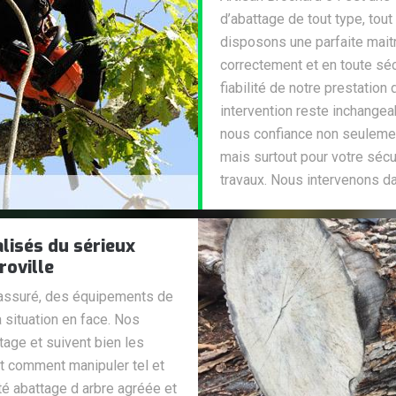
d’abattage de tout type, tout
disposons une parfaite maitr
correctement et en toute séc
fiabilité de notre prestation
intervention reste inchangeab
nous confiance non seulemen
mais surtout pour votre sécur
travaux. Nous intervenons da
lisés du sérieux
roville
 rassuré, des équipements de
a situation en face. Nos
age et suivent bien les
nt comment manipuler tel et
é abattage d arbre agréée et