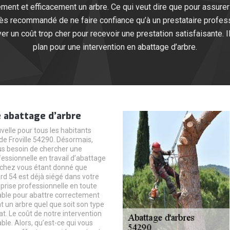
ment et efficacement un arbre. Ce qui veut dire que pour assur
 très recommandé de ne faire confiance qu’à un prestataire profes
r un coût trop cher pour recevoir une prestation satisfaisante. I
plan pour une intervention en abattage d’arbre.
 abattage d’arbre
elle pour tous les habitants
de Froville 54290. Désormais,
us besoin de chercher une
essionnelle en travail d’abattage
e chez vous étant donné que
rd 54 est déjà siégé dans votre
reprise professionnelle en toute
able pour abattre correctement
t un arbre quel que soit son type
at. Le coût de notre intervention
ble. Alors, qu’est-ce qui vous