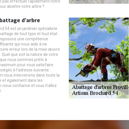
 pas effectuer rapidement notre
our abattre votre arbre ?
abattage d’arbre
d 54 est un jardinier spécialiste
attage de tout type et tout état
 disposons une compétence
isante qui nous aide à ne
une erreur lors de la mise œuvre
. Quel que soit la nature de votre
z que nous sommes prêts à
maximum pour vous satisfaire.
égés à l’adresse suivante :
 et nous intervenons dans toute la
le et également dans les
e-nous confiance et vous n’allez
.