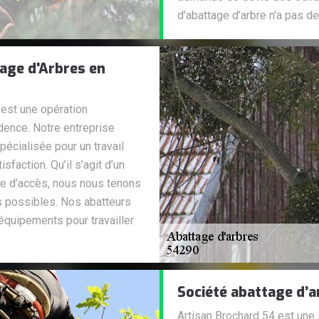
d’abattage d’arbre n’a pas de 
age d'Arbres en
 est une opération
udence. Notre entreprise
pécialisée pour un travail
sfaction. Qu’il s’agit d’un
ile d’accès, nous nous tenons
es possibles. Nos abatteurs
équipements pour travailler
Société abattage d’a
Artisan Brochard 54 est une 