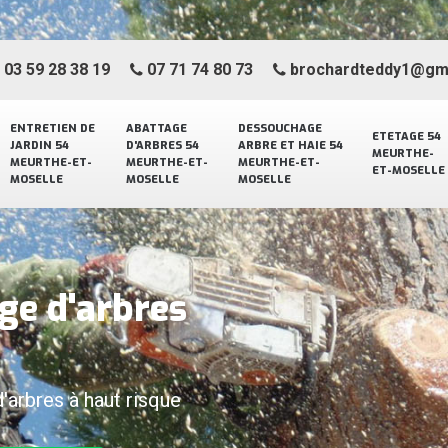
03 59 28 38 19
07 71 74 80 73
brochardteddy1@gm
ENTRETIEN DE
ABATTAGE
DESSOUCHAGE
ETETAGE 54
JARDIN 54
D'ARBRES 54
ARBRE ET HAIE 54
MEURTHE-
MEURTHE-ET-
MEURTHE-ET-
MEURTHE-ET-
ET-MOSELLE
MOSELLE
MOSELLE
MOSELLE
ge d'arbres
d'arbres à haut risque