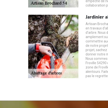
empêche de ne
collaboration p
Jardinier 
Artisan Brochar
en travaux d’ab
d’arbre. Nous
amplement suff
commettre auc
de notre projet
projet, sache
donner notre 
Nous sommes si
Froville 54290
zone de Frovil
alentours. Fait
pas le regretter