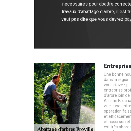
nécessaires pour abattre correcte
travaux d’abattage d’arbre, il est
veut pas dire que vous devrez paye
Entreprise
Une bonne nouv
dans la région 
vous n’avez pl
entreprise prof
d’arbre loin d
Artisan Brocha
ville ; une ent
opération fais
et efficacemen
et aussi son ét
est très aborda