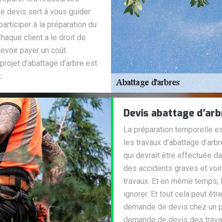
Le devis sert à vous guider
articiper à la préparation du
aque client a le droit de
devoir payer un coût
projet d’abattage d’arbre est
.
Devis abattage d’arb
La préparation temporelle e
les travaux d’abattage d’arbr
qui devrait être effectuée d
des accidents graves et voir
travaux. Et en même temps, l
ignorer. Et tout cela peut ê
demande de devis chez un pr
demande de devis des travau