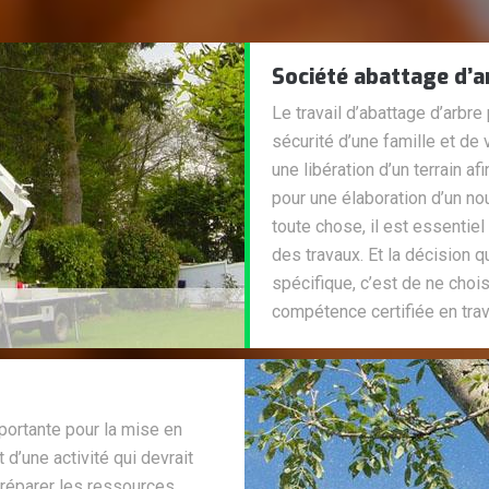
Société abattage d’a
Le travail d’abattage d’arbre
sécurité d’une famille et de 
une libération d’un terrain a
pour une élaboration d’un nouv
toute chose, il est essentie
des travaux. Et la décision q
spécifique, c’est de ne choi
compétence certifiée en trav
ortante pour la mise en
t d’une activité qui devrait
réparer les ressources