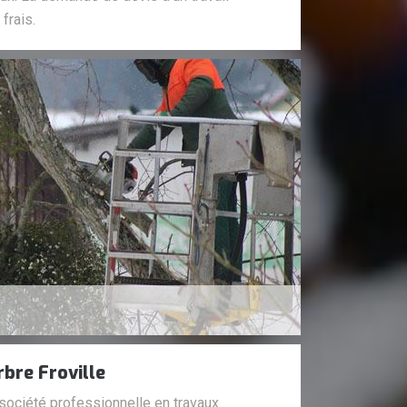
frais.
rbre Froville
société professionnelle en travaux