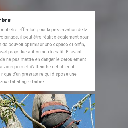
rbre
 peut être effectué pour la préservation de la
voisinage, il peut être réalisé également pour
fin de pouvoir optimiser une espace et enfin,
el projet lucratif ou non lucratif. Et avant
l de ne pas mettre en danger le déroulement
ui vous permet d’atteindre cet objectif
sir que d’un prestataire qui dispose une
aux d’abattage d’arbre.