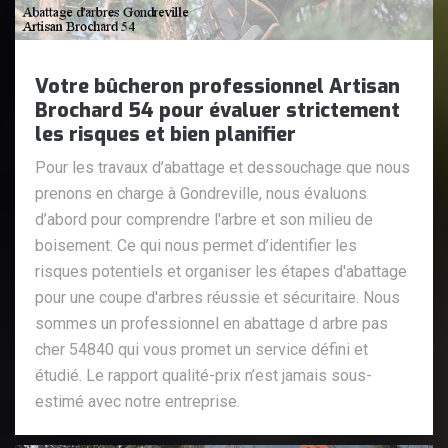
Votre bûcheron professionnel Artisan
Brochard 54 pour évaluer strictement
les risques et bien planifier
Pour les travaux d’abattage et dessouchage que nous
prenons en charge à Gondreville, nous évaluons
d’abord pour comprendre l'arbre et son milieu de
boisement. Ce qui nous permet d’identifier les
risques potentiels et organiser les étapes d'abattage
pour une coupe d'arbres réussie et sécuritaire. Nous
sommes un professionnel en abattage d arbre pas
cher 54840 qui vous promet un service défini et
étudié. Le rapport qualité-prix n’est jamais sous-
estimé avec notre entreprise.