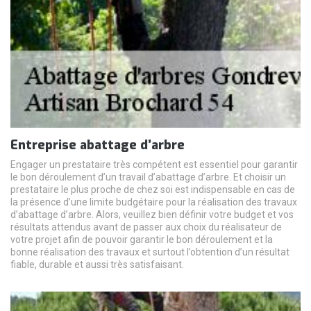
Entreprise abattage d’arbre
Engager un prestataire très compétent est essentiel pour garantir
le bon déroulement d’un travail d’abattage d’arbre. Et choisir un
prestataire le plus proche de chez soi est indispensable en cas de
la présence d’une limite budgétaire pour la réalisation des travaux
d’abattage d’arbre. Alors, veuillez bien définir votre budget et vos
résultats attendus avant de passer aux choix du réalisateur de
votre projet afin de pouvoir garantir le bon déroulement et la
bonne réalisation des travaux et surtout l’obtention d’un résultat
fiable, durable et aussi très satisfaisant.