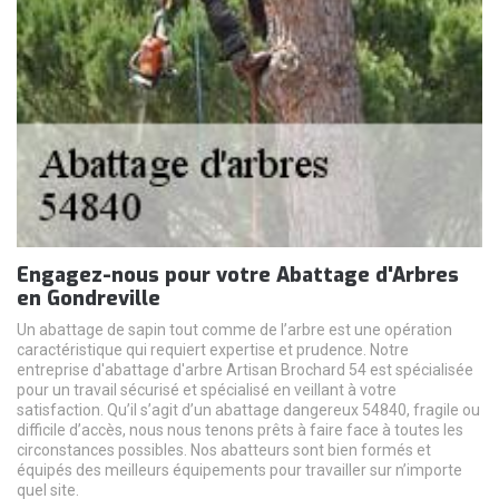
Engagez-nous pour votre Abattage d'Arbres
en Gondreville
Un abattage de sapin tout comme de l’arbre est une opération
caractéristique qui requiert expertise et prudence. Notre
entreprise d'abattage d'arbre Artisan Brochard 54 est spécialisée
pour un travail sécurisé et spécialisé en veillant à votre
satisfaction. Qu’il s’agit d’un abattage dangereux 54840, fragile ou
difficile d’accès, nous nous tenons prêts à faire face à toutes les
circonstances possibles. Nos abatteurs sont bien formés et
équipés des meilleurs équipements pour travailler sur n’importe
quel site.