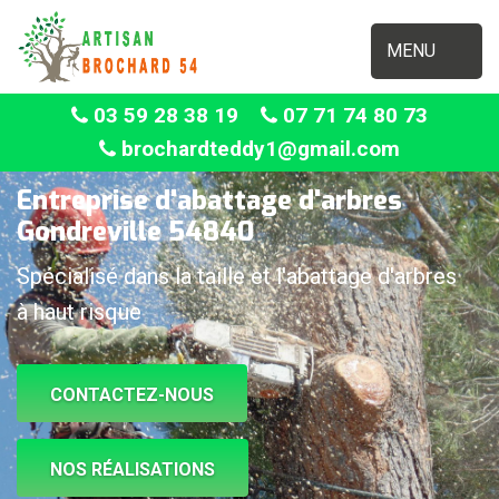
MENU
03 59 28 38 19
07 71 74 80 73
brochardteddy1@gmail.com
Entreprise d'abattage d'arbres
Gondreville 54840
Spécialisé dans la taille et l'abattage d'arbres
à haut risque
CONTACTEZ-NOUS
NOS RÉALISATIONS