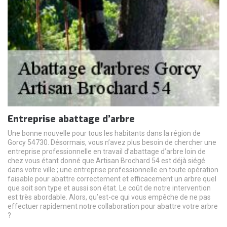
Entreprise abattage d’arbre
Une bonne nouvelle pour tous les habitants dans la région de
Gorcy 54730. Désormais, vous n’avez plus besoin de chercher une
entreprise professionnelle en travail d’abattage d’arbre loin de
chez vous étant donné que Artisan Brochard 54 est déjà siégé
dans votre ville ; une entreprise professionnelle en toute opération
faisable pour abattre correctement et efficacement un arbre quel
que soit son type et aussi son état. Le coût de notre intervention
est très abordable. Alors, qu’est-ce qui vous empêche de ne pas
effectuer rapidement notre collaboration pour abattre votre arbre
?