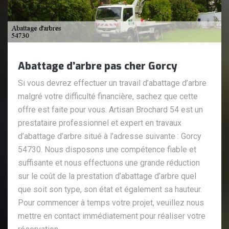
Abattage d’arbre pas cher Gorcy
Si vous devrez effectuer un travail d’abattage d’arbre
malgré votre difficulté financière, sachez que cette
offre est faite pour vous. Artisan Brochard 54 est un
prestataire professionnel et expert en travaux
d’abattage d’arbre situé à l’adresse suivante : Gorcy
54730. Nous disposons une compétence fiable et
suffisante et nous effectuons une grande réduction
sur le coût de la prestation d’abattage d’arbre quel
que soit son type, son état et également sa hauteur.
Pour commencer à temps votre projet, veuillez nous
mettre en contact immédiatement pour réaliser votre