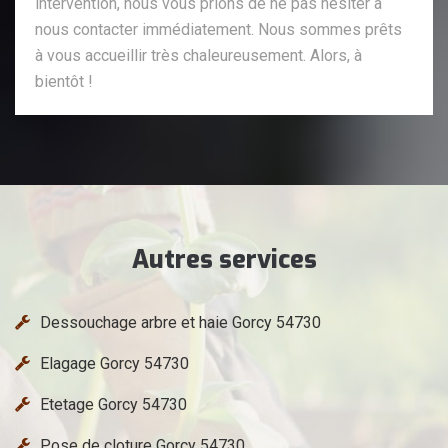
intervention, nous vous prions de ne pas hésiter à
nous contacter immédiatement. Nous sommes prêts
à vous accueillir très chaleureusement. Alors, à
bientôt !
Autres services
Dessouchage arbre et haie Gorcy 54730
Elagage Gorcy 54730
Etetage Gorcy 54730
Pose de cloture Gorcy 54730