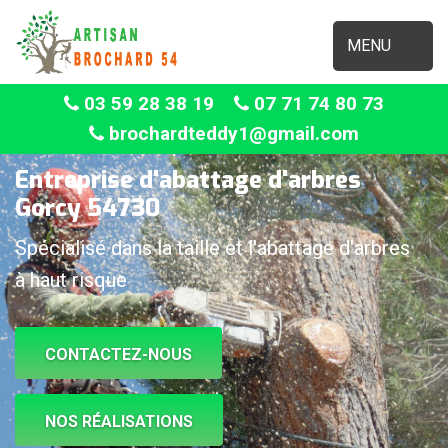
MENU
03 59 28 38 19
07 71 74 80 73
brochardteddy1@gmail.com
Entreprise d'abattage d'arbres
Gorcy 54730
Spécialisé dans la taille et l'abattage d'arbres
à haut risque
CONTACTEZ-NOUS
NOS RÉALISATIONS