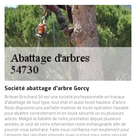
Société abattage d’arbre Gorcy
Artisan Brochard 54 est une société professionnelle en travaux
d’abattage de tout type, tout état et aussi toute hauteur d’arbre.
Nous disposons une parfaite maitrise de toute opération faisable
pour abattre correctement et en toute sécurité un ou plusieurs
arbres. Malgré la fiabilité de notre prestation depuis plusieurs
années, le coût de notre intervention reste inchangeable afin de
pouvoir vous satisfaire. Faite-nous confiance non seulement pour
l’atteinte des résultats imposés mais surtout pour votre sécurité