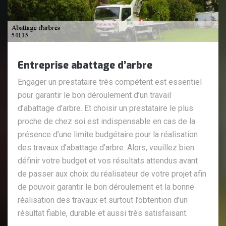
Entreprise abattage d’arbre
Engager un prestataire très compétent est essentiel
pour garantir le bon déroulement d’un travail
d’abattage d’arbre. Et choisir un prestataire le plus
proche de chez soi est indispensable en cas de la
présence d’une limite budgétaire pour la réalisation
des travaux d’abattage d’arbre. Alors, veuillez bien
définir votre budget et vos résultats attendus avant
de passer aux choix du réalisateur de votre projet afin
de pouvoir garantir le bon déroulement et la bonne
réalisation des travaux et surtout l’obtention d’un
résultat fiable, durable et aussi très satisfaisant.