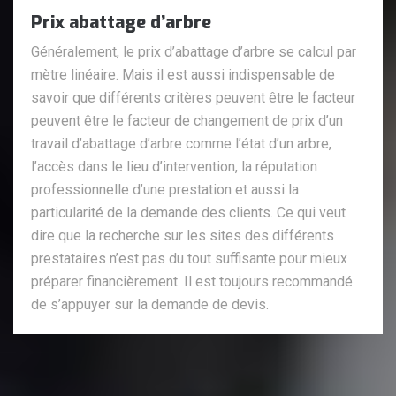
Prix abattage d’arbre
Généralement, le prix d’abattage d’arbre se calcul par
mètre linéaire. Mais il est aussi indispensable de
savoir que différents critères peuvent être le facteur
peuvent être le facteur de changement de prix d’un
travail d’abattage d’arbre comme l’état d’un arbre,
l’accès dans le lieu d’intervention, la réputation
professionnelle d’une prestation et aussi la
particularité de la demande des clients. Ce qui veut
dire que la recherche sur les sites des différents
prestataires n’est pas du tout suffisante pour mieux
préparer financièrement. Il est toujours recommandé
de s’appuyer sur la demande de devis.