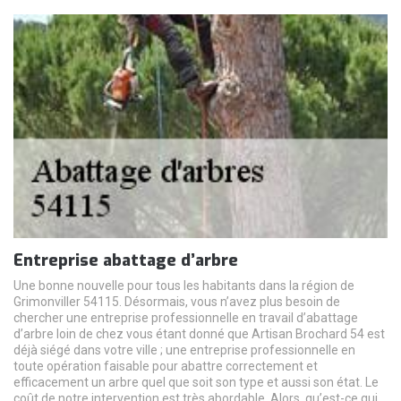
Entreprise abattage d’arbre
Une bonne nouvelle pour tous les habitants dans la région de
Grimonviller 54115. Désormais, vous n’avez plus besoin de
chercher une entreprise professionnelle en travail d’abattage
d’arbre loin de chez vous étant donné que Artisan Brochard 54 est
déjà siégé dans votre ville ; une entreprise professionnelle en
toute opération faisable pour abattre correctement et
efficacement un arbre quel que soit son type et aussi son état. Le
coût de notre intervention est très abordable. Alors, qu’est-ce qui