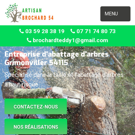
MENU
03 59 28 38 19
07 71 74 80 73
brochardteddy1@gmail.com
Entreprise d'abattage d'arbres
Grimonviller 54115
Spécialisé dans la taille et l'abattage d'arbres
à haut risque
CONTACTEZ-NOUS
NOS RÉALISATIONS