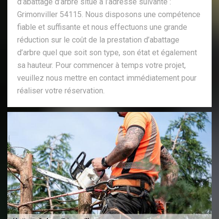
d’abattage d’arbre situé à l’adresse suivante :
Grimonviller 54115. Nous disposons une compétence
fiable et suffisante et nous effectuons une grande
réduction sur le coût de la prestation d’abattage
d’arbre quel que soit son type, son état et également
sa hauteur. Pour commencer à temps votre projet,
veuillez nous mettre en contact immédiatement pour
réaliser votre réservation.