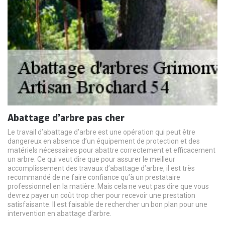
Abattage d’arbre pas cher
Le travail d’abattage d’arbre est une opération qui peut être
dangereux en absence d’un équipement de protection et des
matériels nécessaires pour abattre correctement et efficacement
un arbre. Ce qui veut dire que pour assurer le meilleur
accomplissement des travaux d’abattage d’arbre, il est très
recommandé de ne faire confiance qu’à un prestataire
professionnel en la matière. Mais cela ne veut pas dire que vous
devrez payer un coût trop cher pour recevoir une prestation
satisfaisante. Il est faisable de rechercher un bon plan pour une
intervention en abattage d’arbre.