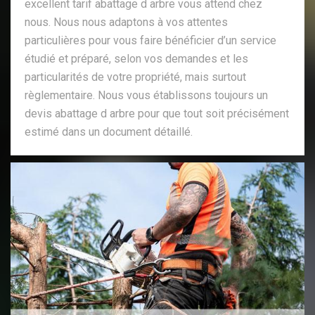
excellent tarif abattage d arbre vous attend chez
nous. Nous nous adaptons à vos attentes
particulières pour vous faire bénéficier d’un service
étudié et préparé, selon vos demandes et les
particularités de votre propriété, mais surtout
règlementaire. Nous vous établissons toujours un
devis abattage d arbre pour que tout soit précisément
estimé dans un document détaillé.