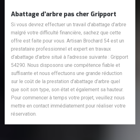
Abattage d’arbre pas cher Gripport
Si vous devrez effectuer un travail d’abattage d’arbre
malgré votre difficulté financière, sachez que cette
offre est faite pour vous. Artisan Brochard 54 est un
prestataire professionnel et expert en travaux
d’abattage d’arbre situé à l’adresse suivante : Gripport
54290. Nous disposons une compétence fiable et
suffisante et nous effectuons une grande réduction
sur le coût de la prestation d’abattage d’arbre quel
que soit son type, son état et également sa hauteur.
Pour commencer à temps votre projet, veuillez nous
mettre en contact immédiatement pour réaliser votre
réservation.