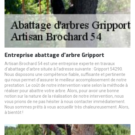
Entreprise abattage d’arbre Gripport
Artisan Brochard 54 est une entreprise experte en travaux
d’abattage d’arbre située à l’adresse suivante : Gripport 54290.
Nous disposons une compétence fiable, suffisante et pertinente
qui nous permet d’assurer le meilleur accomplissement de notre
prestation. Le coût de notre intervention varie selon la méthode à
réaliser pour abattre votre arbre. Alors, pour avoir une bonne
notion sur la nature de la réalisation de notre intervention, nous
vous prions de ne pas hésiter à nous contacter immédiatement.
Nous sommes prêts à vous accueillir très chaleureusement. Alors,
à bientôt !