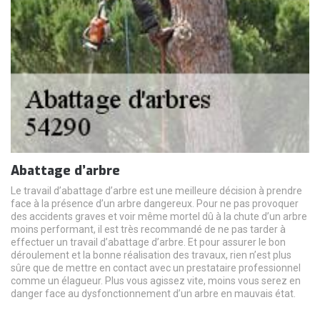
Abattage d’arbre
Le travail d’abattage d’arbre est une meilleure décision à prendre
face à la présence d’un arbre dangereux. Pour ne pas provoquer
des accidents graves et voir même mortel dû à la chute d’un arbre
moins performant, il est très recommandé de ne pas tarder à
effectuer un travail d’abattage d’arbre. Et pour assurer le bon
déroulement et la bonne réalisation des travaux, rien n’est plus
sûre que de mettre en contact avec un prestataire professionnel
comme un élagueur. Plus vous agissez vite, moins vous serez en
danger face au dysfonctionnement d’un arbre en mauvais état.