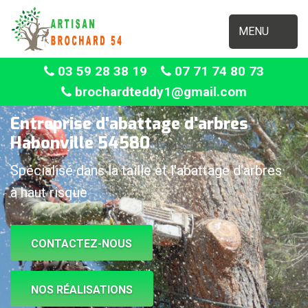
MENU
03 59 28 38 19
07 71 74 80 73
brochardteddy1@gmail.com
Entreprise d'abattage d'arbres
Habonville 54580
Spécialisé dans la taille et l'abattage d'arbres
à haut risque
CONTACTEZ-NOUS
NOS RÉALISATIONS