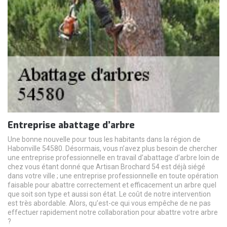
Entreprise abattage d’arbre
Une bonne nouvelle pour tous les habitants dans la région de
Habonville 54580. Désormais, vous n’avez plus besoin de chercher
une entreprise professionnelle en travail d’abattage d’arbre loin de
chez vous étant donné que Artisan Brochard 54 est déjà siégé
dans votre ville ; une entreprise professionnelle en toute opération
faisable pour abattre correctement et efficacement un arbre quel
que soit son type et aussi son état. Le coût de notre intervention
est très abordable. Alors, qu’est-ce qui vous empêche de ne pas
effectuer rapidement notre collaboration pour abattre votre arbre
?