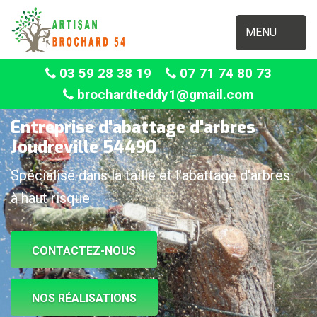
MENU
03 59 28 38 19
07 71 74 80 73
brochardteddy1@gmail.com
Entreprise d'abattage d'arbres
Joudreville 54490
Spécialisé dans la taille et l'abattage d'arbres
à haut risque
CONTACTEZ-NOUS
NOS RÉALISATIONS