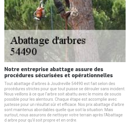
Notre entreprise abattage assure des
procédures sécurisées et opérationnelles
Tout abattage d'arbres à Joudreville 54490 est fait selon des
procédures strictes pour que tout puisse se dérouler sans incident.
Nous veillons à ce que l'arbre soit abattu avec le moins de soucis
possible pour les alentours. Chaque étape est accomplie avec
justesse pour un résultat sûr et efficace. Nos prix abattage d'arbre
sont maintenus abordables quelle que soit la situation. Mais
surtout, nous assurons de nettoyer votre terrain après l’Abattage
d arbre pour qu’il soit propre et en ordre.