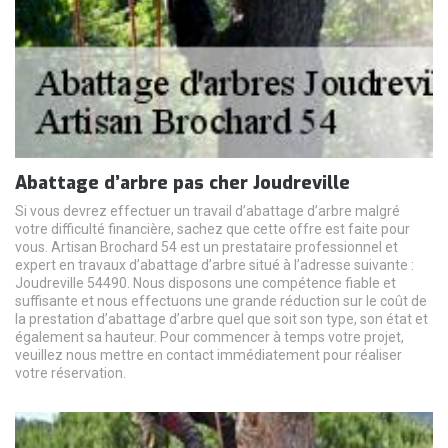
Abattage d’arbre pas cher Joudreville
Si vous devrez effectuer un travail d’abattage d’arbre malgré
votre difficulté financière, sachez que cette offre est faite pour
vous. Artisan Brochard 54 est un prestataire professionnel et
expert en travaux d’abattage d’arbre situé à l’adresse suivante :
Joudreville 54490. Nous disposons une compétence fiable et
suffisante et nous effectuons une grande réduction sur le coût de
la prestation d’abattage d’arbre quel que soit son type, son état et
également sa hauteur. Pour commencer à temps votre projet,
veuillez nous mettre en contact immédiatement pour réaliser
votre réservation.