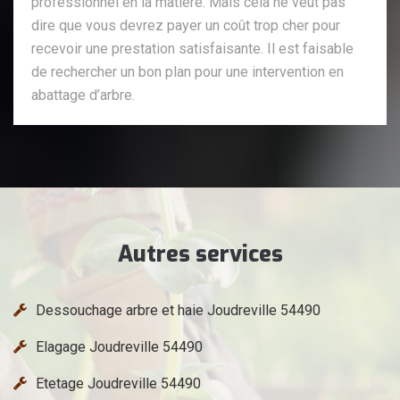
professionnel en la matière. Mais cela ne veut pas
dire que vous devrez payer un coût trop cher pour
recevoir une prestation satisfaisante. Il est faisable
de rechercher un bon plan pour une intervention en
abattage d’arbre.
Autres services
Dessouchage arbre et haie Joudreville 54490
Elagage Joudreville 54490
Etetage Joudreville 54490