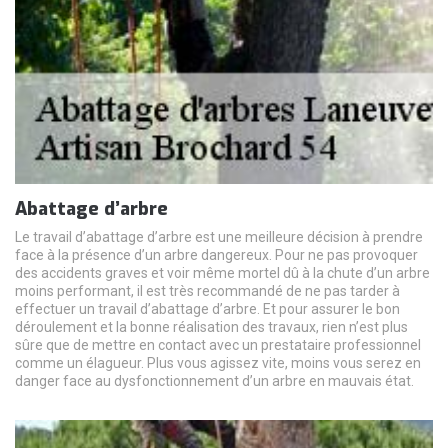
Abattage d’arbre
Le travail d’abattage d’arbre est une meilleure décision à prendre
face à la présence d’un arbre dangereux. Pour ne pas provoquer
des accidents graves et voir même mortel dû à la chute d’un arbre
moins performant, il est très recommandé de ne pas tarder à
effectuer un travail d’abattage d’arbre. Et pour assurer le bon
déroulement et la bonne réalisation des travaux, rien n’est plus
sûre que de mettre en contact avec un prestataire professionnel
comme un élagueur. Plus vous agissez vite, moins vous serez en
danger face au dysfonctionnement d’un arbre en mauvais état.