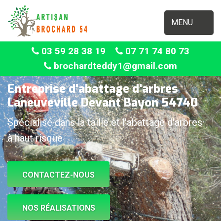
MENU
03 59 28 38 19
07 71 74 80 73
brochardteddy1@gmail.com
Entreprise d'abattage d'arbres
Laneuveville Devant Bayon 54740
Spécialisé dans la taille et l'abattage d'arbres
à haut risque
CONTACTEZ-NOUS
NOS RÉALISATIONS