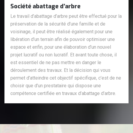
Société abattage d’arbre
Le travail d’abattage d’arbre peut être effectué pour la
préservation de la sécurité d’une famille et de
voisinage, il peut être réalisé également pour une
libération d’un terrain afin de pouvoir optimiser une
espace et enfin, pour une élaboration d’un nouvel
projet lucratif ou non lucratif. Et avant toute chose, il
est essentiel de ne pas mettre en danger le
déroulement des travaux. Et la décision qui vous
permet d’atteindre cet objectif spécifique, c’est de ne
choisir que d’un prestataire qui dispose une
compétence certifiée en travaux d’abattage d’arbre.