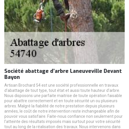
Société abattage d’arbre Laneuveville Devant
Bayon
Artisan Brochard 54 est une société professionnelle en travaux
d’abattage de tout type, tout état et aussi toute hauteur d’arbre.
Nous disposons une parfaite maitrise de toute opération faisable
pour abattre correctement et en toute sécurité un ou plusieurs
arbres. Malgré la fiabilité de notre prestation depuis plusieurs
années, le coût de notre intervention reste inchangeable afin de
pouvoir vous satisfaire. Faite-nous confiance non seulement pour
l’atteinte des résultats imposés mais surtout pour votre sécurité
tout au long de la réalisation des travaux. Nous intervenons dans