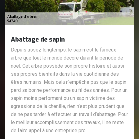
Abattage de sapin
Depuis assez longtemps, le sapin est le fameux
arbre que tout le monde décore durant la période de
noël. Cet arbre possède son propre histoire et aussi
ses propres bienfaits dans la vie quotidienne des
êtres humains. Mais cela n’empêche pas que le sapin
perd sa bonne performance au fil des années. Pour un
sapin moins performant ou un sapin victime des
agressions de la chenille, rien n’est plus prudent que
de ne pas tarder à effectuer un travail d’abattage. Pour
le meilleur accomplissement des travaux, il ne reste
de faire appel à une entreprise pro.