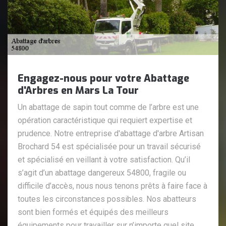
Engagez-nous pour votre Abattage
d'Arbres en Mars La Tour
Un abattage de sapin tout comme de l’arbre est une
opération caractéristique qui requiert expertise et
prudence. Notre entreprise d'abattage d'arbre Artisan
Brochard 54 est spécialisée pour un travail sécurisé
et spécialisé en veillant à votre satisfaction. Qu’il
s’agit d’un abattage dangereux 54800, fragile ou
difficile d’accès, nous nous tenons prêts à faire face à
toutes les circonstances possibles. Nos abatteurs
sont bien formés et équipés des meilleurs
équipements pour travailler sur n’importe quel site.