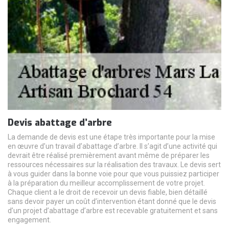
Devis abattage d’arbre
La demande de devis est une étape très importante pour la mise
en œuvre d’un travail d’abattage d’arbre. Il s’agit d’une activité qui
devrait être réalisé premièrement avant même de préparer les
ressources nécessaires sur la réalisation des travaux. Le devis sert
à vous guider dans la bonne voie pour que vous puissiez participer
à la préparation du meilleur accomplissement de votre projet.
Chaque client a le droit de recevoir un devis fiable, bien détaillé
sans devoir payer un coût d’intervention étant donné que le devis
d’un projet d’abattage d’arbre est recevable gratuitement et sans
engagement.