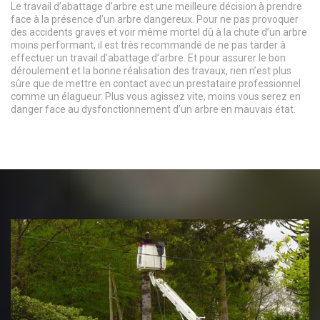
Le travail d’abattage d’arbre est une meilleure décision à prendre
face à la présence d’un arbre dangereux. Pour ne pas provoquer
des accidents graves et voir même mortel dû à la chute d’un arbre
moins performant, il est très recommandé de ne pas tarder à
effectuer un travail d’abattage d’arbre. Et pour assurer le bon
déroulement et la bonne réalisation des travaux, rien n’est plus
sûre que de mettre en contact avec un prestataire professionnel
comme un élagueur. Plus vous agissez vite, moins vous serez en
danger face au dysfonctionnement d’un arbre en mauvais état.