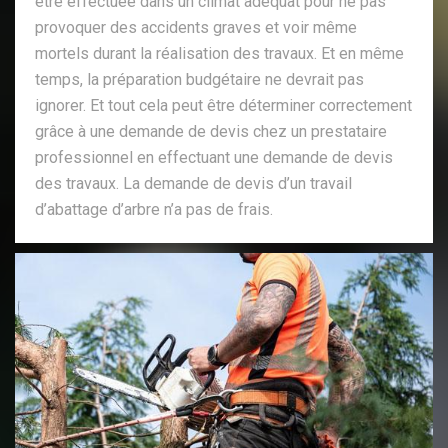
être effectuée dans un climat adéquat pour ne pas
provoquer des accidents graves et voir même
mortels durant la réalisation des travaux. Et en même
temps, la préparation budgétaire ne devrait pas
ignorer. Et tout cela peut être déterminer correctement
grâce à une demande de devis chez un prestataire
professionnel en effectuant une demande de devis
des travaux. La demande de devis d’un travail
d’abattage d’arbre n’a pas de frais.