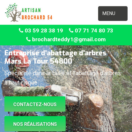
MENU
03 59 28 38 19
07 71 74 80 73
brochardteddy1@gmail.com
Entreprise d'abattage d'arbres
Mars La Tour 54800
Spécialisé dans la taille et l'abattage d'arbres
à haut risque
CONTACTEZ-NOUS
NOS RÉALISATIONS