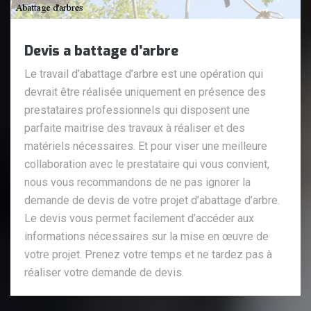
Devis a battage d’arbre
Le travail d’abattage d’arbre est une opération qui
devrait être réalisée uniquement en présence des
prestataires professionnels qui disposent une
parfaite maitrise des travaux à réaliser et des
matériels nécessaires. Et pour viser une meilleure
collaboration avec le prestataire qui vous convient,
nous vous recommandons de ne pas ignorer la
demande de devis de votre projet d’abattage d’arbre.
Le devis vous permet facilement d’accéder aux
informations nécessaires sur la mise en œuvre de
votre projet. Prenez votre temps et ne tardez pas à
réaliser votre demande de devis.