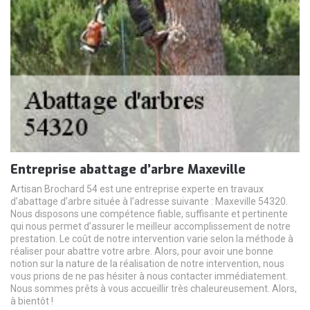
Entreprise abattage d’arbre Maxeville
Artisan Brochard 54 est une entreprise experte en travaux
d’abattage d’arbre située à l’adresse suivante : Maxeville 54320.
Nous disposons une compétence fiable, suffisante et pertinente
qui nous permet d’assurer le meilleur accomplissement de notre
prestation. Le coût de notre intervention varie selon la méthode à
réaliser pour abattre votre arbre. Alors, pour avoir une bonne
notion sur la nature de la réalisation de notre intervention, nous
vous prions de ne pas hésiter à nous contacter immédiatement.
Nous sommes prêts à vous accueillir très chaleureusement. Alors,
à bientôt !