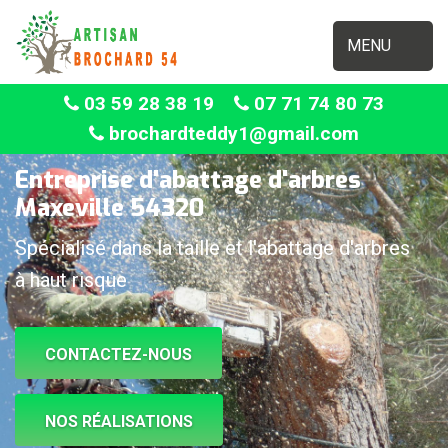
MENU
03 59 28 38 19
07 71 74 80 73
brochardteddy1@gmail.com
Entreprise d'abattage d'arbres
Maxeville 54320
Spécialisé dans la taille et l'abattage d'arbres
à haut risque
CONTACTEZ-NOUS
NOS RÉALISATIONS