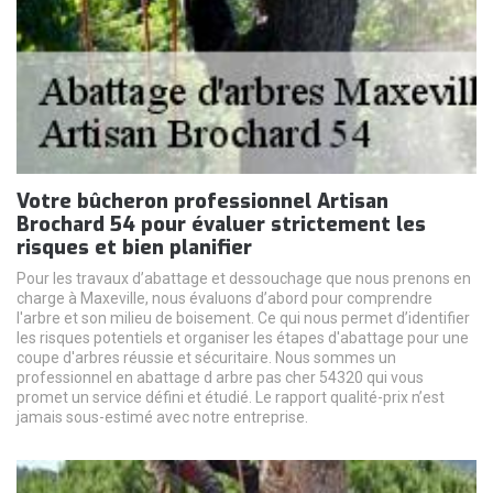
Votre bûcheron professionnel Artisan
Brochard 54 pour évaluer strictement les
risques et bien planifier
Pour les travaux d’abattage et dessouchage que nous prenons en
charge à Maxeville, nous évaluons d’abord pour comprendre
l'arbre et son milieu de boisement. Ce qui nous permet d’identifier
les risques potentiels et organiser les étapes d'abattage pour une
coupe d'arbres réussie et sécuritaire. Nous sommes un
professionnel en abattage d arbre pas cher 54320 qui vous
promet un service défini et étudié. Le rapport qualité-prix n’est
jamais sous-estimé avec notre entreprise.