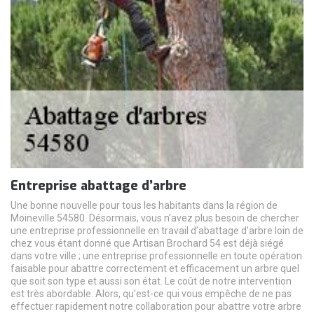
Entreprise abattage d’arbre
Une bonne nouvelle pour tous les habitants dans la région de
Moineville 54580. Désormais, vous n’avez plus besoin de chercher
une entreprise professionnelle en travail d’abattage d’arbre loin de
chez vous étant donné que Artisan Brochard 54 est déjà siégé
dans votre ville ; une entreprise professionnelle en toute opération
faisable pour abattre correctement et efficacement un arbre quel
que soit son type et aussi son état. Le coût de notre intervention
est très abordable. Alors, qu’est-ce qui vous empêche de ne pas
effectuer rapidement notre collaboration pour abattre votre arbre