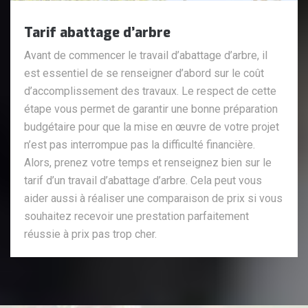
Tarif abattage d’arbre
Avant de commencer le travail d’abattage d’arbre, il
est essentiel de se renseigner d’abord sur le coût
d’accomplissement des travaux. Le respect de cette
étape vous permet de garantir une bonne préparation
budgétaire pour que la mise en œuvre de votre projet
n’est pas interrompue pas la difficulté financière.
Alors, prenez votre temps et renseignez bien sur le
tarif d’un travail d’abattage d’arbre. Cela peut vous
aider aussi à réaliser une comparaison de prix si vous
souhaitez recevoir une prestation parfaitement
réussie à prix pas trop cher.