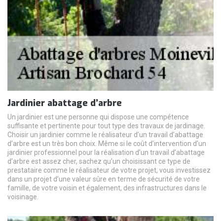
Jardinier abattage d’arbre
Un jardinier est une personne qui dispose une compétence
suffisante et pertinente pour tout type des travaux de jardinage.
Choisir un jardinier comme le réalisateur d’un travail d’abattage
d’arbre est un très bon choix. Même si le coût d’intervention d’un
jardinier professionnel pour la réalisation d’un travail d’abattage
d’arbre est assez cher, sachez qu’un choisissant ce type de
prestataire comme le réalisateur de votre projet, vous investissez
dans un projet d’une valeur sûre en terme de sécurité de votre
famille, de votre voisin et également, des infrastructures dans le
voisinage.