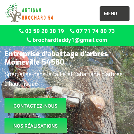
MENU
03 59 28 38 19
07 71 74 80 73
brochardteddy1@gmail.com
Entreprise d'abattage d'arbres
Moineville 54580
Spécialisé dans la taille et l'abattage d'arbres
à haut risque
CONTACTEZ-NOUS
NOS RÉALISATIONS