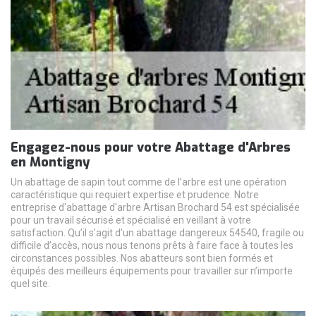
Engagez-nous pour votre Abattage d'Arbres
en Montigny
Un abattage de sapin tout comme de l’arbre est une opération
caractéristique qui requiert expertise et prudence. Notre
entreprise d'abattage d'arbre Artisan Brochard 54 est spécialisée
pour un travail sécurisé et spécialisé en veillant à votre
satisfaction. Qu’il s’agit d’un abattage dangereux 54540, fragile ou
difficile d’accès, nous nous tenons prêts à faire face à toutes les
circonstances possibles. Nos abatteurs sont bien formés et
équipés des meilleurs équipements pour travailler sur n’importe
quel site.