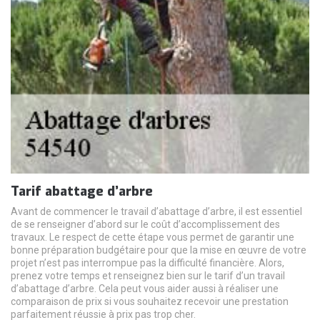
Tarif abattage d’arbre
Avant de commencer le travail d’abattage d’arbre, il est essentiel
de se renseigner d’abord sur le coût d’accomplissement des
travaux. Le respect de cette étape vous permet de garantir une
bonne préparation budgétaire pour que la mise en œuvre de votre
projet n’est pas interrompue pas la difficulté financière. Alors,
prenez votre temps et renseignez bien sur le tarif d’un travail
d’abattage d’arbre. Cela peut vous aider aussi à réaliser une
comparaison de prix si vous souhaitez recevoir une prestation
parfaitement réussie à prix pas trop cher.