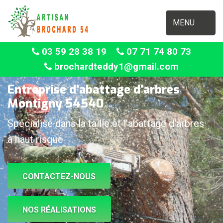
MENU
03 59 28 38 19
07 71 74 80 73
brochardteddy1@gmail.com
Entreprise d'abattage d'arbres
Montigny 54540
Spécialisé dans la taille et l'abattage d'arbres
à haut risque
CONTACTEZ-NOUS
NOS RÉALISATIONS