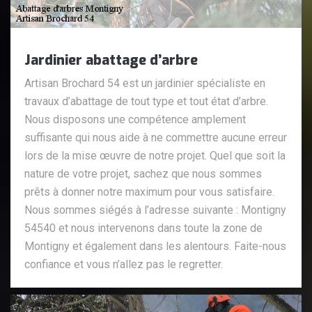
Jardinier abattage d’arbre
Artisan Brochard 54 est un jardinier spécialiste en
travaux d’abattage de tout type et tout état d’arbre.
Nous disposons une compétence amplement
suffisante qui nous aide à ne commettre aucune erreur
lors de la mise œuvre de notre projet. Quel que soit la
nature de votre projet, sachez que nous sommes
prêts à donner notre maximum pour vous satisfaire.
Nous sommes siégés à l’adresse suivante : Montigny
54540 et nous intervenons dans toute la zone de
Montigny et également dans les alentours. Faite-nous
confiance et vous n’allez pas le regretter.