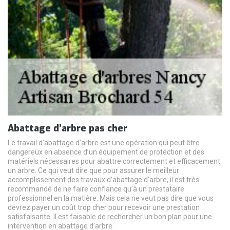
Abattage d’arbre pas cher
Le travail d’abattage d’arbre est une opération qui peut être
dangereux en absence d’un équipement de protection et des
matériels nécessaires pour abattre correctement et efficacement
un arbre. Ce qui veut dire que pour assurer le meilleur
accomplissement des travaux d’abattage d’arbre, il est très
recommandé de ne faire confiance qu’à un prestataire
professionnel en la matière. Mais cela ne veut pas dire que vous
devrez payer un coût trop cher pour recevoir une prestation
satisfaisante. Il est faisable de rechercher un bon plan pour une
intervention en abattage d’arbre.