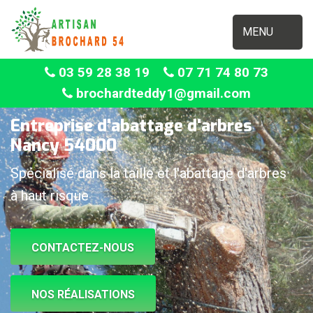
MENU
03 59 28 38 19
07 71 74 80 73
brochardteddy1@gmail.com
Entreprise d'abattage d'arbres
Nancy 54000
Spécialisé dans la taille et l'abattage d'arbres
à haut risque
CONTACTEZ-NOUS
NOS RÉALISATIONS