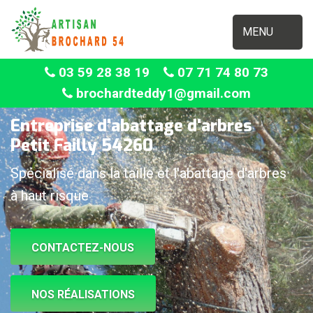
MENU
03 59 28 38 19
07 71 74 80 73
brochardteddy1@gmail.com
Entreprise d'abattage d'arbres
Petit Failly 54260
Spécialisé dans la taille et l'abattage d'arbres
à haut risque
CONTACTEZ-NOUS
NOS RÉALISATIONS