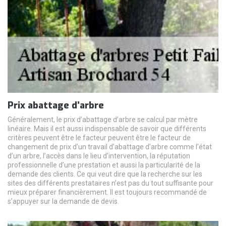
Prix abattage d’arbre
Généralement, le prix d’abattage d’arbre se calcul par mètre
linéaire. Mais il est aussi indispensable de savoir que différents
critères peuvent être le facteur peuvent être le facteur de
changement de prix d’un travail d’abattage d’arbre comme l’état
d’un arbre, l’accès dans le lieu d’intervention, la réputation
professionnelle d’une prestation et aussi la particularité de la
demande des clients. Ce qui veut dire que la recherche sur les
sites des différents prestataires n’est pas du tout suffisante pour
mieux préparer financièrement. Il est toujours recommandé de
s’appuyer sur la demande de devis.