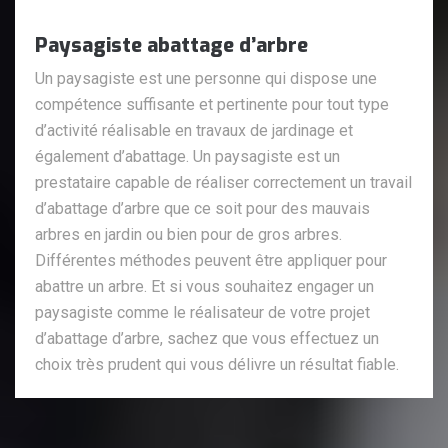
Paysagiste abattage d’arbre
Un paysagiste est une personne qui dispose une
compétence suffisante et pertinente pour tout type
d’activité réalisable en travaux de jardinage et
également d’abattage. Un paysagiste est un
prestataire capable de réaliser correctement un travail
d’abattage d’arbre que ce soit pour des mauvais
arbres en jardin ou bien pour de gros arbres.
Différentes méthodes peuvent être appliquer pour
abattre un arbre. Et si vous souhaitez engager un
paysagiste comme le réalisateur de votre projet
d’abattage d’arbre, sachez que vous effectuez un
choix très prudent qui vous délivre un résultat fiable.