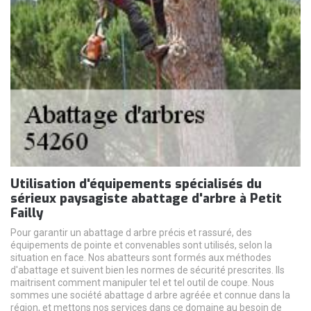
Utilisation d'équipements spécialisés du
sérieux paysagiste abattage d'arbre à Petit
Failly
Pour garantir un abattage d arbre précis et rassuré, des
équipements de pointe et convenables sont utilisés, selon la
situation en face. Nos abatteurs sont formés aux méthodes
d'abattage et suivent bien les normes de sécurité prescrites. Ils
maitrisent comment manipuler tel et tel outil de coupe. Nous
sommes une société abattage d arbre agréée et connue dans la
région, et mettons nos services dans ce domaine au besoin de