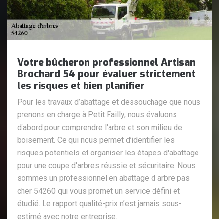
Votre bûcheron professionnel Artisan
Brochard 54 pour évaluer strictement
les risques et bien planifier
Pour les travaux d’abattage et dessouchage que nous
prenons en charge à Petit Failly, nous évaluons
d’abord pour comprendre l'arbre et son milieu de
boisement. Ce qui nous permet d’identifier les
risques potentiels et organiser les étapes d'abattage
pour une coupe d'arbres réussie et sécuritaire. Nous
sommes un professionnel en abattage d arbre pas
cher 54260 qui vous promet un service défini et
étudié. Le rapport qualité-prix n’est jamais sous-
estimé avec notre entreprise.