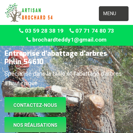
MENU
03 59 28 38 19
07 71 74 80 73
brochardteddy1@gmail.com
Entreprise d'abattage d'arbres
Phlin 54610
Spécialisé dans la taille et l'abattage d'arbres
à haut risque
CONTACTEZ-NOUS
NOS RÉALISATIONS