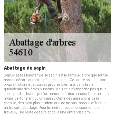
Abattage de sapin
Depuis assez longtemps, le sapin est le fameux arbre que tout le
monde décore durant la période de noël. Cet arbre possède son
propre histoire et aussi ses propres bienfaits dans la vie
quotidienne des êtres humains. Mais cela n’empêche pas que le
sapin perd sa bonne performance au fil des années. Pour un sapin
moins performant ou un sapin victime des agressions de la
chenille, rien n’est plus prudent que de ne pas tarder à effectuer
un travail d’abattage. Pour le meilleur accomplissement des
travaux, il ne reste de faire appel à une entreprise pro.