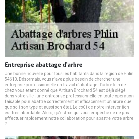
Entreprise abattage d’arbre
Une bonne nouvelle pour tous les habitants dans la région de Phlin
54610. Désormais, vous n’avez plus besoin de chercher une
entreprise professionnelle en travail d’abattage d’arbre loin de
chez vous étant donné que Artisan Brochard 54 est déjà siégé
dans votre ville ; une entreprise professionnelle en toute opération
faisable pour abattre correctement et efficacement un arbre quel
que soit son type et aussi son état. Le coût de notre intervention
est très abordable. Alors, qu’est-ce qui vous empêche de ne pas
effectuer rapidement notre collaboration pour abattre votre arbre
?