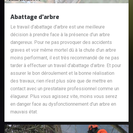
Abattage d’arbre
Le travail d’abattage d’arbre est une meilleure
décision à prendre face à la présence d’un arbre
dangereux. Pour ne pas provoquer des accidents
graves et voir même mortel dû à la chute d’un arbre
moins performant, il est très recommandé de ne pas
tarder à effectuer un travail d’abattage d’arbre. Et pour
assurer le bon déroulement et la bonne réalisation
des travaux, rien n’est plus sûre que de mettre en
contact avec un prestataire professionnel comme un
élagueur. Plus vous agissez vite, moins vous serez
en danger face au dysfonctionnement d’un arbre en
mauvais état.