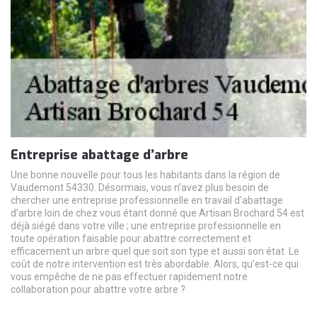
Entreprise abattage d’arbre
Une bonne nouvelle pour tous les habitants dans la région de
Vaudemont 54330. Désormais, vous n’avez plus besoin de
chercher une entreprise professionnelle en travail d’abattage
d’arbre loin de chez vous étant donné que Artisan Brochard 54 est
déjà siégé dans votre ville ; une entreprise professionnelle en
toute opération faisable pour abattre correctement et
efficacement un arbre quel que soit son type et aussi son état. Le
coût de notre intervention est très abordable. Alors, qu’est-ce qui
vous empêche de ne pas effectuer rapidement notre
collaboration pour abattre votre arbre ?