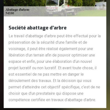
Société abattage d’arbre
Le travail d’abattage d’arbre peut être effectué pour la
préservation de la sécurité d’une famille et de
voisinage, il peut être réalisé également pour une
libération d’un terrain afin de pouvoir optimiser une
espace et enfin, pour une élaboration d’un nouvel
projet lucratif ou non lucratif. Et avant toute chose, il
est essentiel de ne pas mettre en danger le
déroulement des travaux. Et la décision qui vous
permet d’atteindre cet objectif spécifique, c’est de ne
choisir que d’un prestataire qui dispose une
compétence certifiée en travaux d’abattage d’arbre.