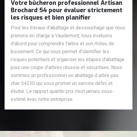
Votre bûcheron professionnel Artisan
Brochard 54 pour évaluer strictement
les risques et bien planifier
Pour les travaux d’abattage et dessouchage que nous
prenons en charge à Vaudemont, nous évaluons
d’abord pour comprendre l'arbre et son milieu de
boisement. Ce qui nous permet d’identifier les
risques potentiels et organiser les étapes d'abattage
pour une coupe d'arbres réussie et sécuritaire. Nous
sommes un professionnel en abattage d arbre pas
cher 54330 qui vous promet un service défini et
étudié. Le rapport qualité-prix n’est jamais sous-
estimé avec notre entreprise.