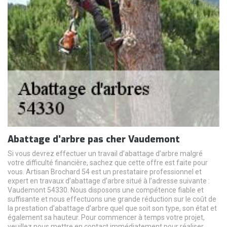
Abattage d’arbre pas cher Vaudemont
Si vous devrez effectuer un travail d’abattage d’arbre malgré
votre difficulté financière, sachez que cette offre est faite pour
vous. Artisan Brochard 54 est un prestataire professionnel et
expert en travaux d’abattage d’arbre situé à l’adresse suivante :
Vaudemont 54330. Nous disposons une compétence fiable et
suffisante et nous effectuons une grande réduction sur le coût de
la prestation d’abattage d’arbre quel que soit son type, son état et
également sa hauteur. Pour commencer à temps votre projet,
veuillez nous mettre en contact immédiatement pour réaliser