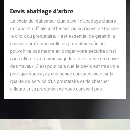
Devis abattage d’arbre
Le choix du réalisateur d’un travail d’abattage d’arbre
est assez difficile à effectuer puisqu’avant de boucler
le choix du prestataire, il est essentiel de garantir la
capacité professionnelle du prestataire afin de
pouvoir ne pas mettre en danger votre sécurité ainsi
que celle de votre voisinage lors de la mise en œuvre
des travaux. C’est pour cela que le devis est très utile
pour que vous ayez une bonne connaissance sur la
qualité de service d’un prestataire et de chercher
ailleurs si sa prestation ne vous convient pas.