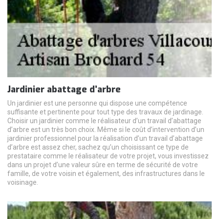
Jardinier abattage d’arbre
Un jardinier est une personne qui dispose une compétence
suffisante et pertinente pour tout type des travaux de jardinage.
Choisir un jardinier comme le réalisateur d’un travail d’abattage
d’arbre est un très bon choix. Même si le coût d’intervention d’un
jardinier professionnel pour la réalisation d’un travail d’abattage
d’arbre est assez cher, sachez qu’un choisissant ce type de
prestataire comme le réalisateur de votre projet, vous investissez
dans un projet d’une valeur sûre en terme de sécurité de votre
famille, de votre voisin et également, des infrastructures dans le
voisinage.