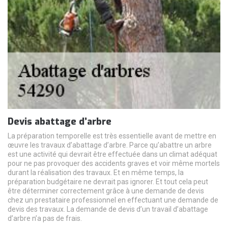
Devis abattage d’arbre
La préparation temporelle est très essentielle avant de mettre en
œuvre les travaux d’abattage d’arbre. Parce qu’abattre un arbre
est une activité qui devrait être effectuée dans un climat adéquat
pour ne pas provoquer des accidents graves et voir même mortels
durant la réalisation des travaux. Et en même temps, la
préparation budgétaire ne devrait pas ignorer. Et tout cela peut
être déterminer correctement grâce à une demande de devis
chez un prestataire professionnel en effectuant une demande de
devis des travaux. La demande de devis d’un travail d’abattage
d’arbre n’a pas de frais.