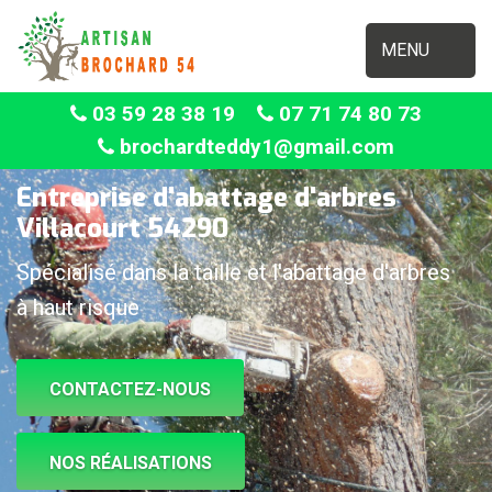
MENU
03 59 28 38 19
07 71 74 80 73
brochardteddy1@gmail.com
Entreprise d'abattage d'arbres
Villacourt 54290
Spécialisé dans la taille et l'abattage d'arbres
à haut risque
CONTACTEZ-NOUS
NOS RÉALISATIONS