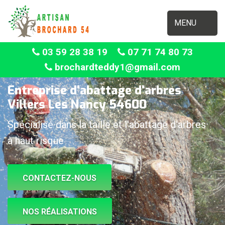
MENU
03 59 28 38 19
07 71 74 80 73
brochardteddy1@gmail.com
Entreprise d'abattage d'arbres
Villers Les Nancy 54600
Spécialisé dans la taille et l'abattage d'arbres
à haut risque
CONTACTEZ-NOUS
NOS RÉALISATIONS