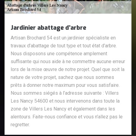
Jardinier abattage d’arbre
Artisan Brochard 54 est un jardinier spécialiste en
travaux d’abattage de tout type et tout état d’arbre.
Nous disposons une compétence amplement
suffisante qui nous aide à ne commettre aucune erreur
lors de la mise œuvre de notre projet. Quel que soit la
nature de votre projet, sachez que nous sommes
prêts à donner notre maximum pour vous satisfaire.
Nous sommes siégés à l’adresse suivante : Villers
Les Nancy 54600 et nous intervenons dans toute la
zone de Villers Les Nancy et également dans les
alentours. Faite-nous confiance et vous n’allez pas le
regretter.