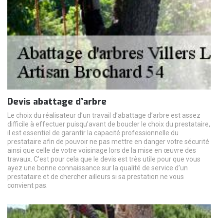
Devis abattage d’arbre
Le choix du réalisateur d’un travail d’abattage d’arbre est assez
difficile à effectuer puisqu’avant de boucler le choix du prestataire,
il est essentiel de garantir la capacité professionnelle du
prestataire afin de pouvoir ne pas mettre en danger votre sécurité
ainsi que celle de votre voisinage lors de la mise en œuvre des
travaux. C’est pour cela que le devis est très utile pour que vous
ayez une bonne connaissance sur la qualité de service d’un
prestataire et de chercher ailleurs si sa prestation ne vous
convient pas.