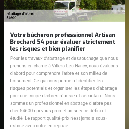
Votre bûcheron professionnel Artisan
Brochard 54 pour évaluer strictement
les risques et bien planifier
Pour les travaux d’abattage et dessouchage que nous
prenons en charge à Villers Les Nancy, nous évaluons
d’abord pour comprendre l'arbre et son milieu de
boisement. Ce qui nous permet d’identifier les
risques potentiels et organiser les étapes d'abattage
pour une coupe d'arbres réussie et sécuritaire. Nous
sommes un professionnel en abattage d arbre pas
cher 54600 qui vous promet un service défini et
étudié. Le rapport qualité-prix n’est jamais sous-
estimé avec notre entreprise.