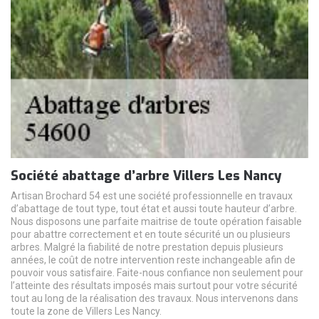
Société abattage d’arbre Villers Les Nancy
Artisan Brochard 54 est une société professionnelle en travaux
d’abattage de tout type, tout état et aussi toute hauteur d’arbre.
Nous disposons une parfaite maitrise de toute opération faisable
pour abattre correctement et en toute sécurité un ou plusieurs
arbres. Malgré la fiabilité de notre prestation depuis plusieurs
années, le coût de notre intervention reste inchangeable afin de
pouvoir vous satisfaire. Faite-nous confiance non seulement pour
l’atteinte des résultats imposés mais surtout pour votre sécurité
tout au long de la réalisation des travaux. Nous intervenons dans
toute la zone de Villers Les Nancy.