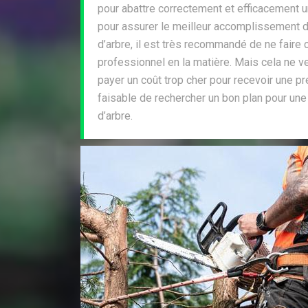
pour abattre correctement et efficacement un
pour assurer le meilleur accomplissement d
d’arbre, il est très recommandé de ne faire 
professionnel en la matière. Mais cela ne v
payer un coût trop cher pour recevoir une pre
faisable de rechercher un bon plan pour une
d’arbre.