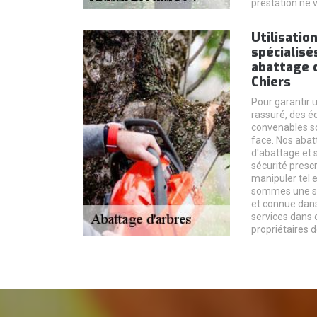
prestation ne 
Utilisatio
spécialisé
abattage d
Chiers
Pour garantir u
rassuré, des é
convenables son
face. Nos aba
d'abattage et 
sécurité presc
manipuler tel e
sommes une so
et connue dans
services dans 
propriétaires d