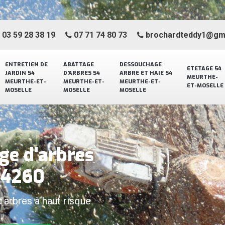
03 59 28 38 19
07 71 74 80 73
brochardteddy1@gm
ENTRETIEN DE
ABATTAGE
DESSOUCHAGE
ETETAGE 54
JARDIN 54
D'ARBRES 54
ARBRE ET HAIE 54
MEURTHE-
MEURTHE-ET-
MEURTHE-ET-
MEURTHE-ET-
ET-MOSELLE
MOSELLE
MOSELLE
MOSELLE
ge d'arbres
 54260
d'arbres à haut risque