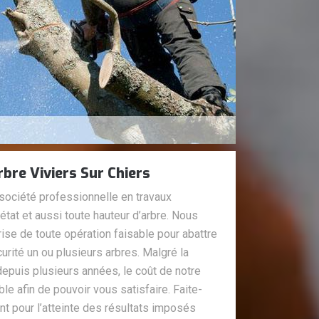
rbre Viviers Sur Chiers
société professionnelle en travaux
 état et aussi toute hauteur d’arbre. Nous
ise de toute opération faisable pour abattre
urité un ou plusieurs arbres. Malgré la
 depuis plusieurs années, le coût de notre
le afin de pouvoir vous satisfaire. Faite-
t pour l’atteinte des résultats imposés