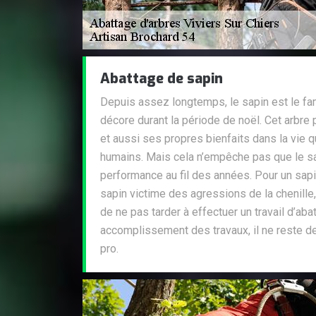
Abattage de sapin
Depuis assez longtemps, le sapin est le fa
décore durant la période de noël. Cet arbre
et aussi ses propres bienfaits dans la vie 
humains. Mais cela n’empêche pas que le s
performance au fil des années. Pour un sap
sapin victime des agressions de la chenille,
de ne pas tarder à effectuer un travail d’aba
accomplissement des travaux, il ne reste de
pro.