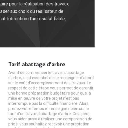
ire pour la réalisation des travaux
asser aux choix du réalisateur de
t l’obtention d’un résultat fiable,
Tarif abattage d’arbre
Avant de commencer le travail d’abattage
d’arbre, il est essentiel de se renseigner d’abord
sur le coût d’accomplissement des travaux. Le
respect de cette étape vous permet de garantir
une bonne préparation budgétaire pour que la
mise en œuvre de votre projet n’est pas
interrompue pas la difficulté financière. Alors,
prenez votre temps et renseignez bien sur le
tarif d’un travail d’abattage d’arbre. Cela peut
vous aider aussi à réaliser une comparaison de
prix si vous souhaitez recevoir une prestation