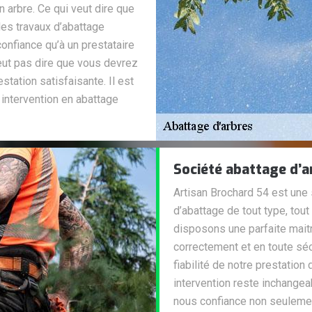
 arbre. Ce qui veut dire que
es travaux d’abattage
confiance qu’à un prestataire
eut pas dire que vous devrez
station satisfaisante. Il est
 intervention en abattage
Société abattage d’a
Artisan Brochard 54 est une 
d’abattage de tout type, tout
disposons une parfaite maitr
correctement et en toute séc
fiabilité de notre prestation
intervention reste inchangeab
nous confiance non seulemen