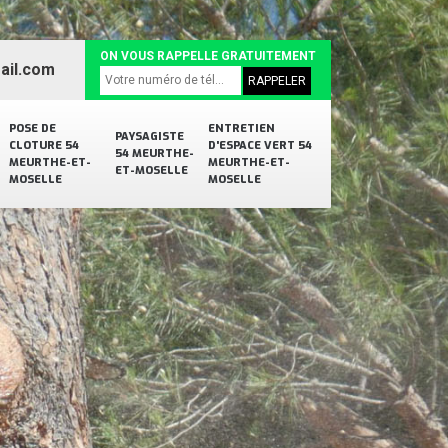
ON VOUS RAPPELLE GRATUITEMENT
ail.com
POSE DE
ENTRETIEN
PAYSAGISTE
CLOTURE 54
D'ESPACE VERT 54
54 MEURTHE-
MEURTHE-ET-
MEURTHE-ET-
ET-MOSELLE
MOSELLE
MOSELLE