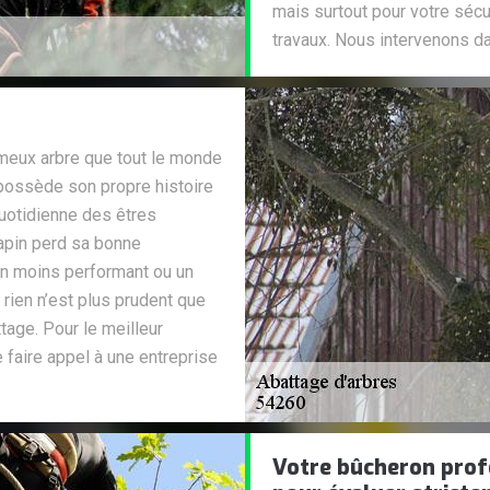
mais surtout pour votre sécur
travaux. Nous intervenons da
meux arbre que tout le monde
 possède son propre histoire
quotidienne des êtres
apin perd sa bonne
in moins performant ou un
 rien n’est plus prudent que
ttage. Pour le meilleur
 faire appel à une entreprise
Votre bûcheron prof