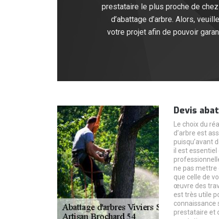
prestataire le plus proche de chez
d’abattage d’arbre. Alors, veuil
votre projet afin de pouvoir garan
Devis abat
Le choix du réa
d’arbre est ass
puisqu’avant de
il est essentiel
professionnelle
ne pas mettre 
que celle de vo
œuvre des trav
est très utile
connaissance su
prestataire et 