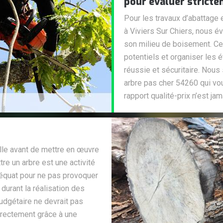
pour évaluer strictem
Pour les travaux d’abattage
à Viviers Sur Chiers, nous é
son milieu de boisement. Ce 
potentiels et organiser les 
réussie et sécuritaire. Nou
arbre pas cher 54260 qui vou
rapport qualité-prix n’est j
lle avant de mettre en œuvre
tre un arbre est une activité
déquat pour ne pas provoquer
urant la réalisation des
udgétaire ne devrait pas
orrectement grâce à une