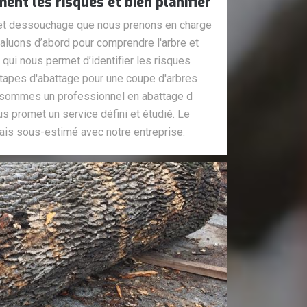
ent les risques et bien planifier
 et dessouchage que nous prenons en charge
valuons d’abord pour comprendre l'arbre et
qui nous permet d’identifier les risques
étapes d'abattage pour une coupe d'arbres
s sommes un professionnel en abattage d
s promet un service défini et étudié. Le
amais sous-estimé avec notre entreprise.