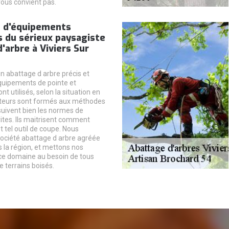
vous convient pas.
n d'équipements
s du sérieux paysagiste
'arbre à Viviers Sur
n abattage d arbre précis et
quipements de pointe et
t utilisés, selon la situation en
tteurs sont formés aux méthodes
suivent bien les normes de
rites. Ils maitrisent comment
t tel outil de coupe. Nous
ciété abattage d arbre agréée
 la région, et mettons nos
ce domaine au besoin de tous
e terrains boisés.