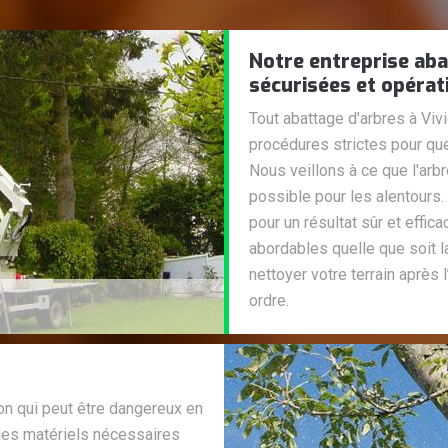
Notre entreprise ab
sécurisées et opérat
Tout abattage d'arbres à Viv
procédures strictes pour que
Nous veillons à ce que l'arb
possible pour les alentours
pour un résultat sûr et effic
abordables quelle que soit l
nettoyer votre terrain après l
ordre.
ion qui peut être dangereux en
des matériels nécessaires