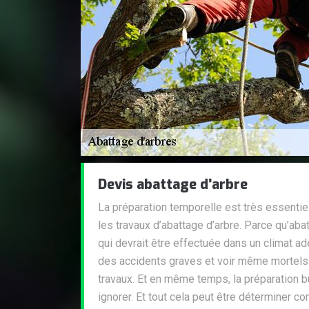
Devis abattage d’arbre
La préparation temporelle est très essentie
les travaux d’abattage d’arbre. Parce qu’abat
qui devrait être effectuée dans un climat a
des accidents graves et voir même mortels d
travaux. Et en même temps, la préparation b
ignorer. Et tout cela peut être déterminer c