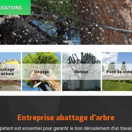
ISATIONS
ouchage
Elegage
Etetage
Pose de clot
 et haie
Entreprise abattage d’arbre
étent est essentiel pour garantir le bon déroulement d’un travail 