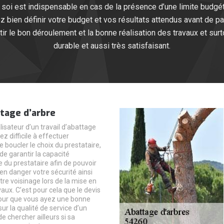
 soi est indispensable en cas de la présence d’une limite budgéta
lez bien définir votre budget et vos résultats attendus avant de p
tir le bon déroulement et la bonne réalisation des travaux et surtou
durable et aussi très satisfaisant.
tage d’arbre
lisateur d’un travail d’abattage
ez difficile à effectuer
 boucler le choix du prestataire,
 de garantir la capacité
 du prestataire afin de pouvoir
en danger votre sécurité ainsi
tre voisinage lors de la mise en
aux. C’est pour cela que le devis
 pour que vous ayez une bonne
r la qualité de service d’un
de chercher ailleurs si sa