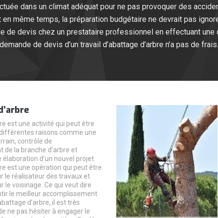
ffectuée dans un climat adéquat pour ne pas provoquer des accid
Et en même temps, la préparation budgétaire ne devrait pas ignore
 de devis chez un prestataire professionnel en effectuant une
demande de devis d’un travail d’abattage d’arbre n’a pas de frais
d’arbre
e est une activité qui peut être
 différentes raisons comme une
errain, contrôle de
de la branche d’arbre et
élaboration d’un nouvel projet.
re est une opération qui peut être
 le réalisateur des travaux et
 le voisinage. Ce qui veut dire
tir le meilleur accomplissement
battage d’arbre, il est très
 ne pas hésiter à engager le