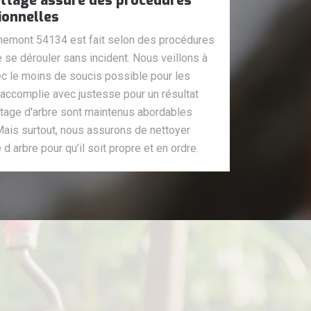
attage assure des procédures
ionnelles
inemont 54134 est fait selon des procédures
e se dérouler sans incident. Nous veillons à
vec le moins de soucis possible pour les
 accomplie avec justesse pour un résultat
attage d'arbre sont maintenus abordables
 Mais surtout, nous assurons de nettoyer
 d arbre pour qu’il soit propre et en ordre.