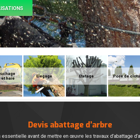
ISATIONS
ouchage
Elegage
Etetage
Pose de clot
 et haie
Devis abattage d’arbre
 essentielle avant de mettre en œuvre les travaux d’abattage d’a