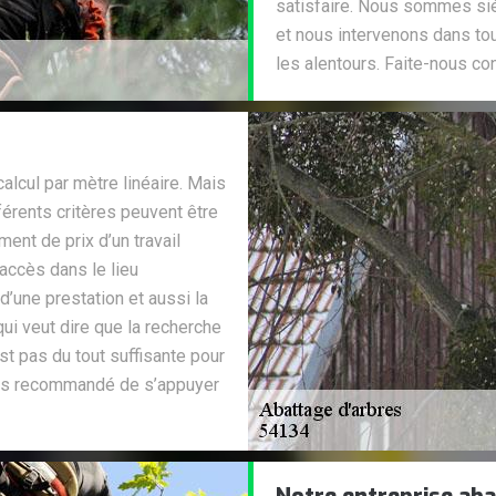
satisfaire. Nous sommes si
et nous intervenons dans to
les alentours. Faite-nous con
alcul par mètre linéaire. Mais
férents critères peuvent être
ent de prix d’un travail
’accès dans le lieu
 d’une prestation et aussi la
qui veut dire que la recherche
st pas du tout suffisante pour
ours recommandé de s’appuyer