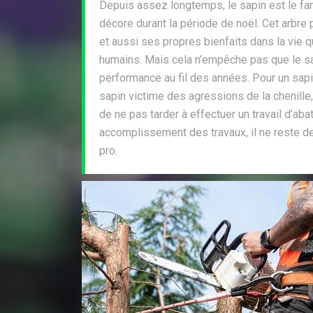
Depuis assez longtemps, le sapin est le fa
décore durant la période de noël. Cet arbre
et aussi ses propres bienfaits dans la vie 
humains. Mais cela n’empêche pas que le s
performance au fil des années. Pour un sap
sapin victime des agressions de la chenille,
de ne pas tarder à effectuer un travail d’aba
accomplissement des travaux, il ne reste de
pro.