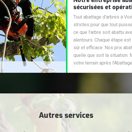
Notre entreprise ab
sécurisées et opérat
Tout abattage d'arbres à Vo
strictes pour que tout puiss
ce que l'arbre soit abattu a
alentours. Chaque étape est
sûr et efficace. Nos prix ab
quelle que soit la situation.
votre terrain après l’Abattage
Autres services