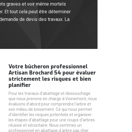
ents graves et voir même mortels
r. Et tout cela peut être déterminer
 demande de devis des travaux. La
.
Votre bûcheron professionnel
Artisan Brochard 54 pour évaluer
strictement les risques et bien
planifier
Pour les travaux d’abattage et dessouchage
que nous prenons en charge à Voinemont, nous
évaluons d’abord pour comprendre l'arbre et
son milieu de boisement. Ce qui nous permet
d’identifier les risques potentiels et organiser
les étapes d'abattage pour une coupe d'arbres
réussie et sécuritaire. Nous sommes un
professionnel en abattage d arbre pas cher