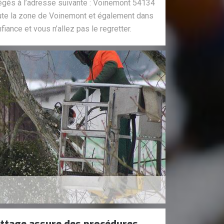
égés à l’adresse suivante : Voinemont 54134
ute la zone de Voinemont et également dans
fiance et vous n’allez pas le regretter.