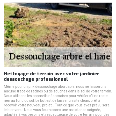
Nettoyage de terrain avec votre jardinier
dessouchage professionnel
Même pour un prix dessouchage abordable, nous ne laisserons
aucune trace de racines ou de souches dans le sol de votre terrain.
Nous utilisons les appareils nécessaires pour vérifier s’il ne reste
rien au fond du sol. Le but est de laisser un site clean, prêt à
recevoir votre nouveau projet… Tout ce que vous avez prévu sera
le bienvenu. Nous vous fournissons une assistance soignée,
adaptée à vos besoins et respectueuse de votre terrain, pour des