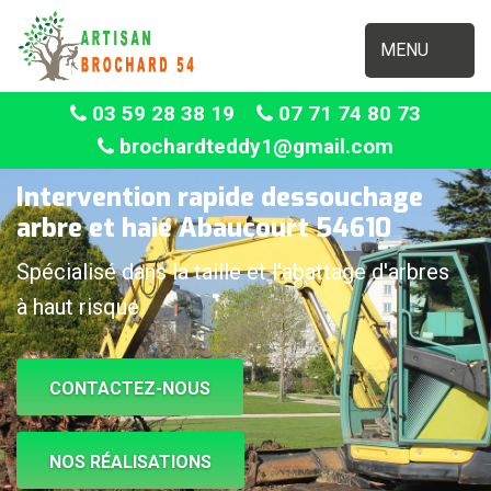
MENU
03 59 28 38 19
07 71 74 80 73
brochardteddy1@gmail.com
Intervention rapide dessouchage
arbre et haie Abaucourt 54610
Spécialisé dans la taille et l'abattage d'arbres
à haut risque
CONTACTEZ-NOUS
NOS RÉALISATIONS