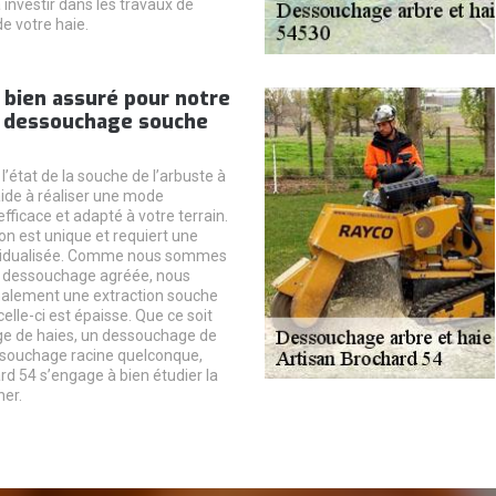
 investir dans les travaux de
 votre haie.
 bien assuré pour notre
e dessouchage souche
’état de la souche de l’arbuste à
 aide à réaliser une mode
efficace et adapté à votre terrain.
on est unique et requiert une
vidualisée. Comme nous sommes
e dessouchage agréée, nous
malement une extraction souche
celle-ci est épaisse. Que ce soit
e de haies, un dessouchage de
ssouchage racine quelconque,
rd 54 s’engage à bien étudier la
ner.