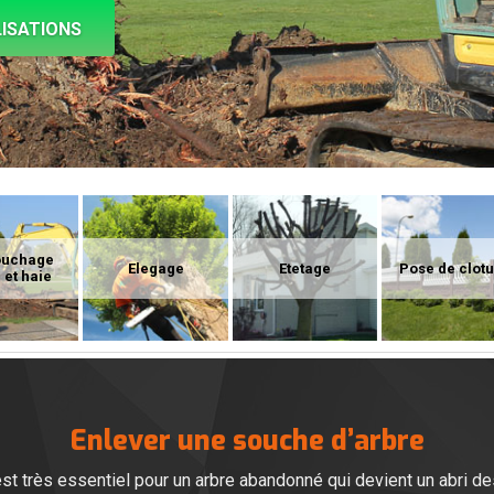
ISATIONS
ouchage
Elegage
Etetage
Pose de clot
 et haie
Enlever une souche d’arbre
st très essentiel pour un arbre abandonné qui devient un abri d