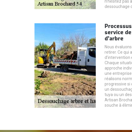
n’hésitez pas à
dessouchage de
Processus
service d
d'arbre
Nous évaluons l
retirer. Ce qui
d’intervention 
Chaque situati
approche indi
une entrepris
réalisons nor
progressive si 
un dessouchag
tuya ou un de
Artisan Brocha
souche à élimi