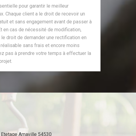
ntielle pour garantir le meilleur
 Chaque client a le droit de recevoir un
 gratuit et sans engagement avant de passer à
 Et en cas de nécessité de modification,
le droit de demander une rectification en
e réalisable sans frais et encore moins
ez pas à prendre votre temps à effectuer la
rojet.
Etetage Arnaville 54530