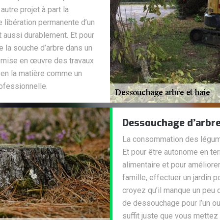
autre projet à part la
 de libération permanente d’un
et aussi durablement. Et pour
de la souche d’arbre dans un
 la mise en œuvre des travaux
l en la matière comme un
rofessionnelle.
Dessouchage d’arbr
La consommation des légumes 
Et pour être autonome en ter
alimentaire et pour amélior
famille, effectuer un jardin 
croyez qu’il manque un peu d
de dessouchage pour l’un ou 
suffit juste que vous mettez 