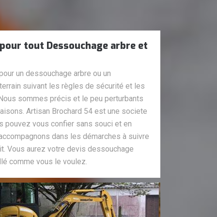
 pour tout Dessouchage arbre et
 pour un dessouchage arbre ou un
errain suivant les règles de sécurité et les
. Nous sommes précis et le peu perturbants
aisons. Artisan Brochard 54 est une societe
 pouvez vous confier sans souci et en
 accompagnons dans les démarches à suivre
tit. Vous aurez votre devis dessouchage
aillé comme vous le voulez.