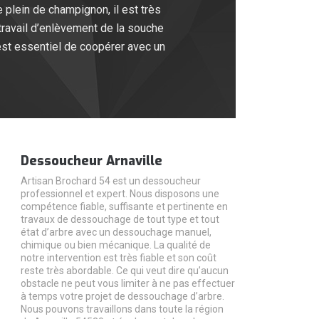
 plein de champignon, il est très
travail d’enlèvement de la souche
est essentiel de coopérer avec un
Dessoucheur Arnaville
Artisan Brochard 54 est un dessoucheur
professionnel et expert. Nous disposons une
compétence fiable, suffisante et pertinente en
travaux de dessouchage de tout type et tout
état d’arbre avec un dessouchage manuel,
chimique ou bien mécanique. La qualité de
notre intervention est très fiable et son coût
reste très abordable. Ce qui veut dire qu’aucun
obstacle ne peut vous limiter à ne pas effectuer
à temps votre projet de dessouchage d’arbre.
Nous pouvons travaillons dans toute la région