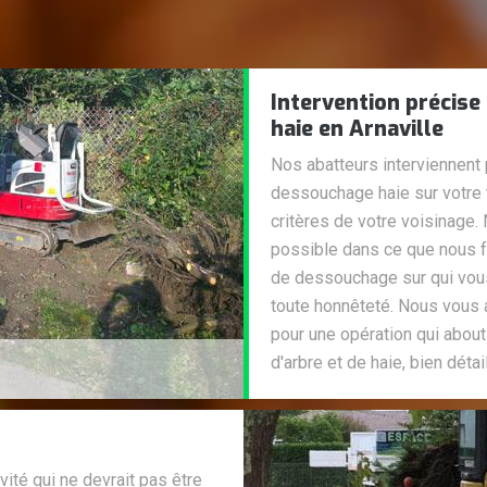
Intervention précise
haie en Arnaville
Nos abatteurs interviennent
dessouchage haie sur votre t
critères de votre voisinage
possible dans ce que nous f
de dessouchage sur qui vous
toute honnêteté. Nous vous
pour une opération qui abou
d'arbre et de haie, bien dét
ité qui ne devrait pas être