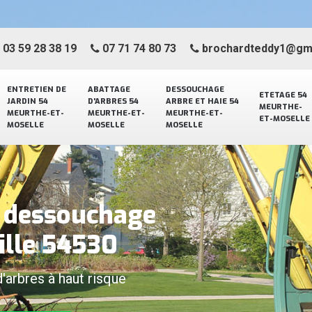
03 59 28 38 19
07 71 74 80 73
brochardteddy1@gm
ENTRETIEN DE
ABATTAGE
DESSOUCHAGE
ETETAGE 54
JARDIN 54
D'ARBRES 54
ARBRE ET HAIE 54
MEURTHE-
MEURTHE-ET-
MEURTHE-ET-
MEURTHE-ET-
ET-MOSELLE
MOSELLE
MOSELLE
MOSELLE
e dessouchage
ille 54530
d'arbres à haut risque