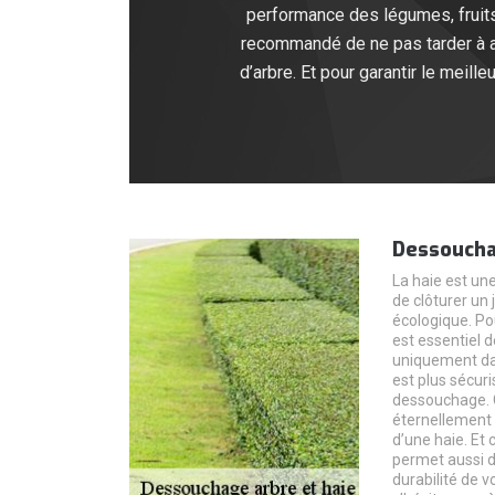
performance des légumes, fruits 
recommandé de ne pas tarder à ag
d’arbre. Et pour garantir le mei
Dessoucha
La haie est un
de clôturer un
écologique. Pou
est essentiel 
uniquement dans
est plus sécuri
dessouchage. Ce
éternellement 
d’une haie. Et 
permet aussi de
durabilité de vo