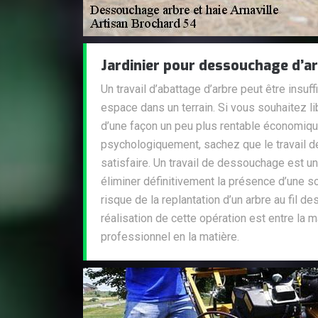
Jardinier pour dessouchage d’a
Un travail d’abattage d’arbre peut être insuf
espace dans un terrain. Si vous souhaitez libé
d’une façon un peu plus rentable économiq
psychologiquement, sachez que le travail 
satisfaire. Un travail de dessouchage est un
éliminer définitivement la présence d’une so
risque de la replantation d’un arbre au fil de
réalisation de cette opération est entre la m
professionnel en la matière.