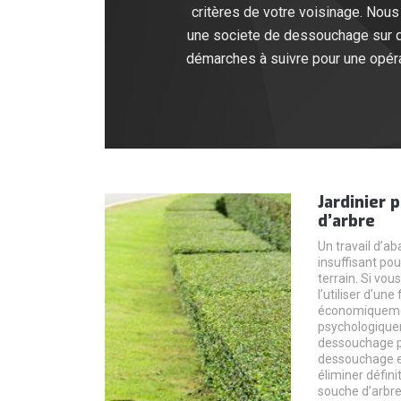
critères de votre voisinage. Nou
une societe de dessouchage sur q
démarches à suivre pour une opéra
Jardinier
d’arbre
Un travail d’ab
insuffisant po
terrain. Si vou
l’utiliser d’un
économiqueme
psychologiquem
dessouchage pe
dessouchage es
éliminer défin
souche d’arbre 