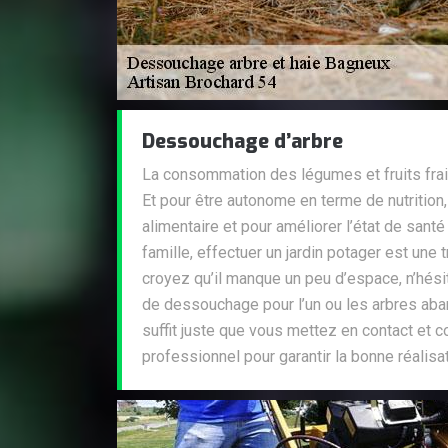
Dessouchage d’arbre
La consommation des légumes et fruits frais
Et pour être autonome en terme de nutrition
alimentaire et pour améliorer l’état de sa
famille, effectuer un jardin potager est une 
croyez qu’il manque un peu d’espace, n’hésit
de dessouchage pour l’un ou les arbres aban
suffit juste que vous mettez en contact et c
professionnel pour garantir la bonne réalisat