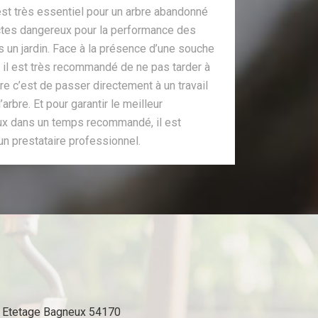
est très essentiel pour un arbre abandonné
ectes dangereux pour la performance des
ns un jardin. Face à la présence d’une souche
 il est très recommandé de ne pas tarder à
ire c’est de passer directement à un travail
rbre. Et pour garantir le meilleur
x dans un temps recommandé, il est
n prestataire professionnel.
Etetage Bagneux 54170