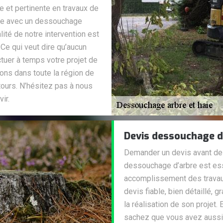
 et pertinente en travaux de
bre avec un dessouchage
ité de notre intervention est
 Ce qui veut dire qu’aucun
ctuer à temps votre projet de
ons dans toute la région de
ours. N’hésitez pas à nous
ir.
Devis dessouchage d
Demander un devis avant de ch
dessouchage d’arbre est esse
accomplissement des travaux.
devis fiable, bien détaillé,
la réalisation de son projet.
sachez que vous avez aussi 