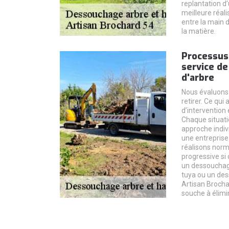
replantation d’
meilleure réali
entre la main 
la matière.
Processus
service d
d'arbre
Nous évaluons l
retirer. Ce qui
d’intervention 
Chaque situati
approche indi
une entrepris
réalisons nor
progressive si 
un dessouchag
tuya ou un de
Artisan Brocha
souche à élimi