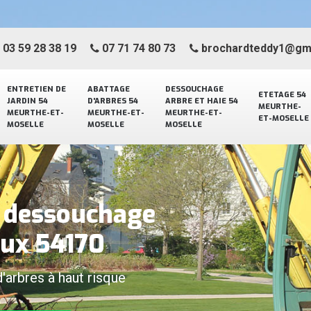
03 59 28 38 19
07 71 74 80 73
brochardteddy1@gm
ENTRETIEN DE
ABATTAGE
DESSOUCHAGE
ETETAGE 54
JARDIN 54
D'ARBRES 54
ARBRE ET HAIE 54
MEURTHE-
MEURTHE-ET-
MEURTHE-ET-
MEURTHE-ET-
ET-MOSELLE
MOSELLE
MOSELLE
MOSELLE
e dessouchage
eux 54170
d'arbres à haut risque