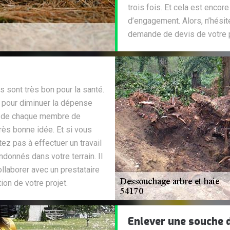
trois fois. Et cela est encor
d’engagement. Alors, n’hésit
demande de devis de votre p
 sont très bon pour la santé.
, pour diminuer la dépense
nté de chaque membre de
très bonne idée. Et si vous
ez pas à effectuer un travail
donnés dans votre terrain. Il
ollaborer avec un prestataire
ion de votre projet.
Enlever une souche 