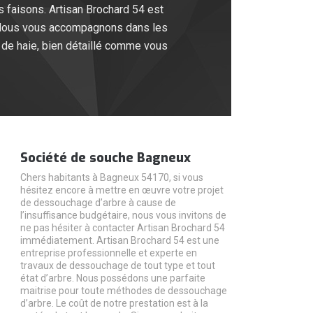
 faisons. Artisan Brochard 54 est
. Nous vous accompagnons dans les
 de haie, bien détaillé comme vous
Société de souche Bagneux
Chers habitants à Bagneux 54170, si vous
hésitez encore à mettre en œuvre votre projet
de dessouchage d’arbre à cause de
l’insuffisance budgétaire, nous vous invitons de
ne pas hésiter à contacter Artisan Brochard 54
immédiatement. Artisan Brochard 54 est une
entreprise professionnelle et experte en
travaux de dessouchage de tout type et tout
état d’arbre. Nous possédons une parfaite
maitrise pour toute méthodes de dessouchage
d’arbre. Le coût de notre prestation est à la