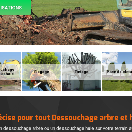
ISATIONS
ouchage
Elegage
Etetage
Pose de clot
 et haie
écise pour tout Dessouchage arbre et
n dessouchage arbre ou un dessouchage haie sur votre terrain su