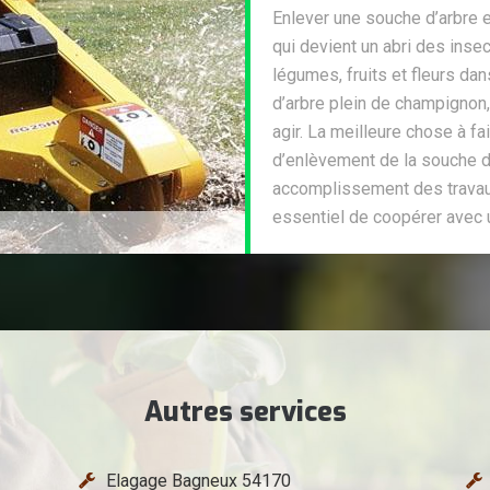
Enlever une souche d’arbre 
qui devient un abri des ins
légumes, fruits et fleurs da
d’arbre plein de champignon,
agir. La meilleure chose à fa
d’enlèvement de la souche d’a
accomplissement des travau
essentiel de coopérer avec u
Autres services
Elagage Bagneux 54170