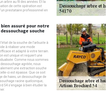
un arbre au fil des années. Et la
sation de cette opération est
d’un prestataire professionnel en
 bien assuré pour notre
e dessouchage souche
’état de la souche de l’arbuste à
 aide à réaliser une mode
efficace et adapté à votre terrain.
on est unique et requiert une
vidualisée. Comme nous sommes
e dessouchage agréée, nous
malement une extraction souche
celle-ci est épaisse. Que ce soit
e de haies, un dessouchage de
ssouchage racine quelconque,
rd 54 s’engage à bien étudier la
ner.