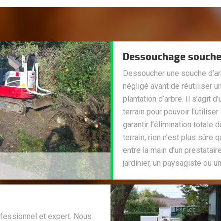
Dessouchage souche
Dessoucher une souche d’arbr
négligé avant de réutiliser un
plantation d’arbre. Il s’agit
terrain pour pouvoir l’utilis
garantir l’élimination totale
terrain, rien n’est plus sûre
entre la main d’un prestatai
jardinier, un paysagiste ou u
fessionnel et expert. Nous