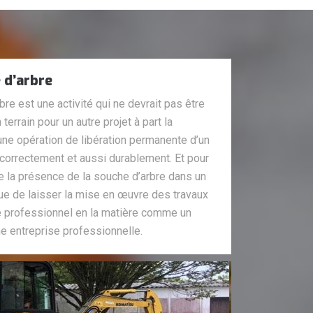
 d’arbre
e est une activité qui ne devrait pas être
 terrain pour un autre projet à part la
 d’une opération de libération permanente d’un
er correctement et aussi durablement. Et pour
 de la présence de la souche d’arbre dans un
 que de laisser la mise en œuvre des travaux
re professionnel en la matière comme un
ne entreprise professionnelle.