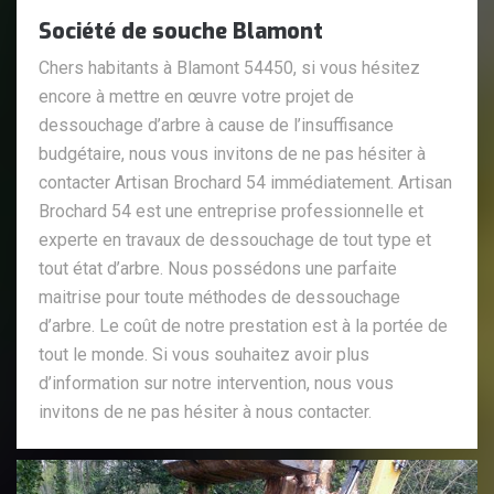
Société de souche Blamont
Chers habitants à Blamont 54450, si vous hésitez
encore à mettre en œuvre votre projet de
dessouchage d’arbre à cause de l’insuffisance
budgétaire, nous vous invitons de ne pas hésiter à
contacter Artisan Brochard 54 immédiatement. Artisan
Brochard 54 est une entreprise professionnelle et
experte en travaux de dessouchage de tout type et
tout état d’arbre. Nous possédons une parfaite
maitrise pour toute méthodes de dessouchage
d’arbre. Le coût de notre prestation est à la portée de
tout le monde. Si vous souhaitez avoir plus
d’information sur notre intervention, nous vous
invitons de ne pas hésiter à nous contacter.