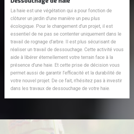
Dessouchage de haie
La haie est une végétation qui a pour fonction de
clôturer un jardin d’une manière un peu plus
écologique. Pour le changement d’un projet, il est
essentiel de ne pas se contenter uniquement dans le
travail de rognage d’arbre. Il est plus sécurisant de
réaliser un travail de dessouchage. Cette activité vous
aide à libérer éternellement votre terrain face à la
présence d’une haie. Et cette prise de décision vous
permet aussi de garantir l’efficacité et la durabilité de
votre nouvel projet. De ce fait, n’hésitez pas à investir
dans les travaux de dessouchage de votre haie.