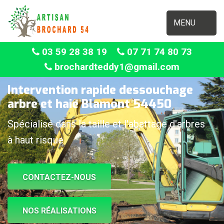
MENU
03 59 28 38 19
07 71 74 80 73
brochardteddy1@gmail.com
Intervention rapide dessouchage
arbre et haie Blamont 54450
Spécialisé dans la taille et l'abattage d'arbres
à haut risque
CONTACTEZ-NOUS
NOS RÉALISATIONS