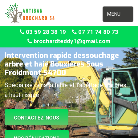
MENU
03 59 28 38 19
07 71 74 80 73
brochardteddy1@gmail.com
Intervention rapide dessouchage
arbre et haie Bouxieres Sous
Froidmont 54700
Spécialisé dans la taille et l'abattage d'arbres
à haut risque
CONTACTEZ-NOUS