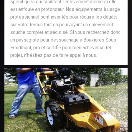
spécifiques qui facilitent l’enlèvement même si elle
est enfouie en profondeur. Nos équipements à usage
professionnel sont inventés pour réduire les dégâts
sur votre terrain tout en pourvoyant un enlèvement
souche complet et sécurisé. Si vous recherchez donc
un paysagiste pour dessouchage à Bouxieres Sous
Froidmont, pro et certifié pour bien achever un tel
projet, n’hésitez pas de faire appel à nous.