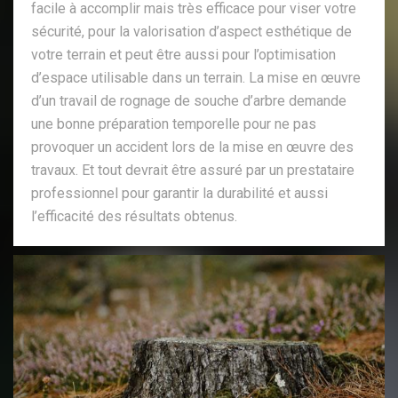
facile à accomplir mais très efficace pour viser votre
sécurité, pour la valorisation d’aspect esthétique de
votre terrain et peut être aussi pour l’optimisation
d’espace utilisable dans un terrain. La mise en œuvre
d’un travail de rognage de souche d’arbre demande
une bonne préparation temporelle pour ne pas
provoquer un accident lors de la mise en œuvre des
travaux. Et tout devrait être assuré par un prestataire
professionnel pour garantir la durabilité et aussi
l’efficacité des résultats obtenus.