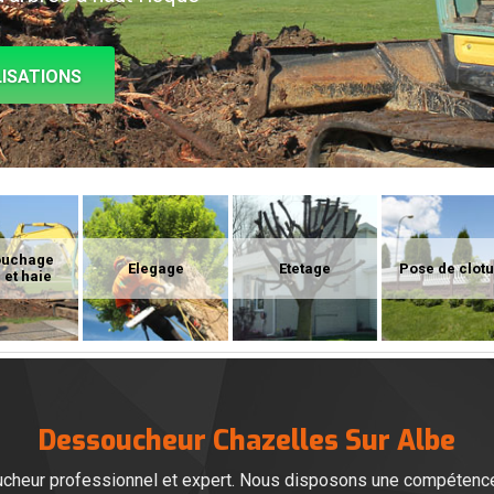
ISATIONS
ouchage
Elegage
Etetage
Pose de clot
 et haie
Dessoucheur Chazelles Sur Albe
cheur professionnel et expert. Nous disposons une compétence f