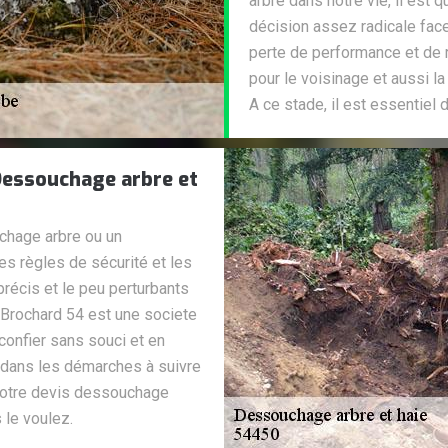
arbre dans notre vie, il es
décision assez radicale fac
perte de performance et de r
pour le voisinage et aussi la 
A ce stade, il est essentiel
 Dessouchage arbre et
chage arbre ou un
es règles de sécurité et les
récis et le peu perturbants
 Brochard 54 est une societe
onfier sans souci et en
dans les démarches à suivre
 votre devis dessouchage
 le voulez.