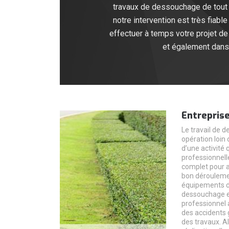
travaux de dessouchage de tout 
notre intervention est très fiabl
effectuer à temps votre projet d
et également dans 
Entrepris
Le travail de 
opération loin d
d’une activité
professionnelle
complet pour as
bon déroulemen
équipements de
dessouchage es
professionnel 
des accidents 
des travaux. Al