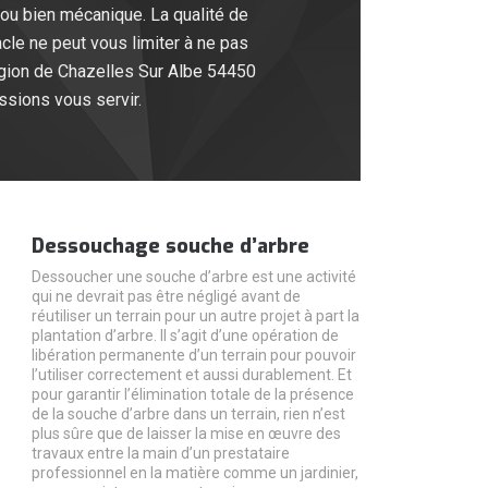
ou bien mécanique. La qualité de
acle ne peut vous limiter à ne pas
égion de Chazelles Sur Albe 54450
ssions vous servir.
Dessouchage souche d’arbre
Dessoucher une souche d’arbre est une activité
qui ne devrait pas être négligé avant de
réutiliser un terrain pour un autre projet à part la
plantation d’arbre. Il s’agit d’une opération de
libération permanente d’un terrain pour pouvoir
l’utiliser correctement et aussi durablement. Et
pour garantir l’élimination totale de la présence
de la souche d’arbre dans un terrain, rien n’est
plus sûre que de laisser la mise en œuvre des
travaux entre la main d’un prestataire
professionnel en la matière comme un jardinier,