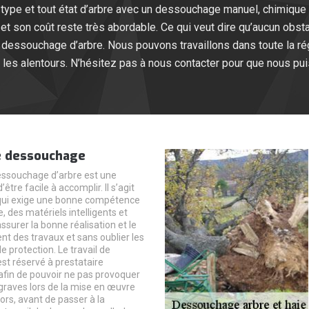
type et tout état d’arbre avec un dessouchage manuel, chimique 
e et son coût reste très abordable. Ce qui veut dire qu’aucun obst
e dessouchage d’arbre. Nous pouvons travaillons dans toute la r
les alentours. N’hésitez pas à nous contacter pour que nous pui
e dessouchage
dessouchage d’arbre est une
’être facile à accomplir. Il s’agit
 qui exige une bonne compétence
, des matériels intelligents et
surer la bonne réalisation et le
t des travaux et sans oublier les
 protection. Le travail de
t réservé à prestataire
afin de pouvoir ne pas provoquer
graves lors de la mise en œuvre
ors, avant de passer à la