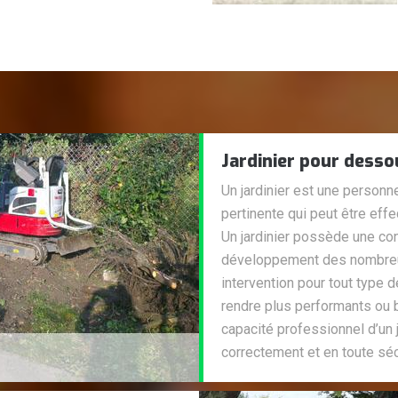
Jardinier pour desso
Un jardinier est une person
pertinente qui peut être effe
Un jardinier possède une con
développement des nombreux
intervention pour tout type d
rendre plus performants ou b
capacité professionnel d’un 
correctement et en toute séc