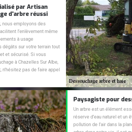
alisé par Artisan
e d'arbre réussi
t, nous employons des
facilitent l’enlèvement même
ipements à usage
 dégâts sur votre terrain tout
t et sécurisé. Si vous
chage à Chazelles Sur Albe,
t, n’hésitez pas de faire appel
Paysagiste pour des
Un arbre est un élément essen
réserve d’eau naturel et un ê
pollution de l’air dans la pla