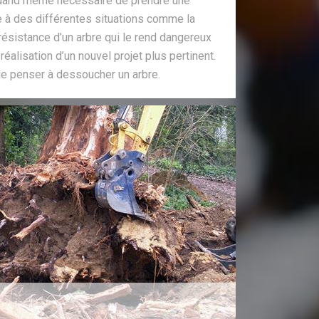
t quand même nécessaire de prendre une
e à des différentes situations comme la
ésistance d’un arbre qui le rend dangereux
réalisation d’un nouvel projet plus pertinent.
 de penser à dessoucher un arbre.