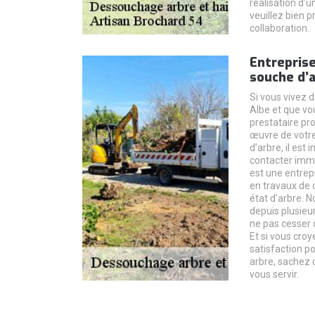
réalisation d’u
veuillez bien p
collaboration.
Entreprise
souche d’
Si vous vivez 
Albe et que vo
prestataire pr
œuvre de votr
d’arbre, il est
contacter imm
est une entrep
en travaux de 
état d’arbre. 
depuis plusieu
ne pas cesser 
Et si vous cro
satisfaction p
arbre, sachez 
vous servir.