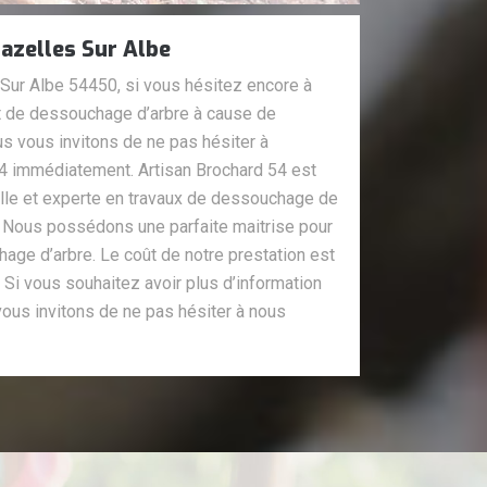
azelles Sur Albe
 Sur Albe 54450, si vous hésitez encore à
t de dessouchage d’arbre à cause de
us vous invitons de ne pas hésiter à
54 immédiatement. Artisan Brochard 54 est
lle et experte en travaux de dessouchage de
re. Nous possédons une parfaite maitrise pour
ge d’arbre. Le coût de notre prestation est
. Si vous souhaitez avoir plus d’information
 vous invitons de ne pas hésiter à nous