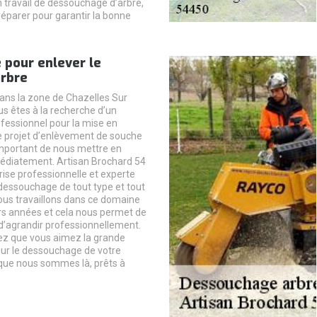
n travail de dessouchage d’arbre,
réparer pour garantir la bonne
 pour enlever le
arbre
dans la zone de Chazelles Sur
us êtes à la recherche d’un
ofessionnel pour la mise en
e projet d’enlèvement de souche
 important de nous mettre en
édiatement. Artisan Brochard 54
rise professionnelle et experte
dessouchage de tout type et tout
Nous travaillons dans ce domaine
rs années et cela nous permet de
d’agrandir professionnellement.
yez que vous aimez la grande
our le dessouchage de votre
que nous sommes là, prêts à