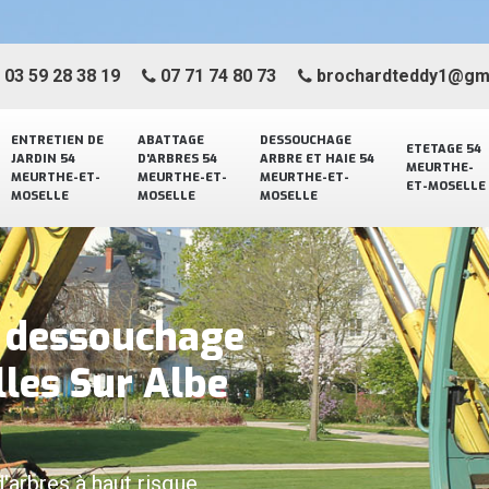
03 59 28 38 19
07 71 74 80 73
brochardteddy1@gm
ENTRETIEN DE
ABATTAGE
DESSOUCHAGE
ETETAGE 54
JARDIN 54
D'ARBRES 54
ARBRE ET HAIE 54
MEURTHE-
MEURTHE-ET-
MEURTHE-ET-
MEURTHE-ET-
ET-MOSELLE
MOSELLE
MOSELLE
MOSELLE
e dessouchage
lles Sur Albe
d'arbres à haut risque