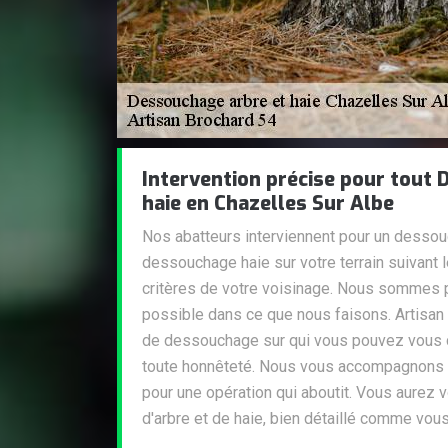
Intervention précise pour tout
haie en Chazelles Sur Albe
Nos abatteurs interviennent pour un dessou
dessouchage haie sur votre terrain suivant l
critères de votre voisinage. Nous sommes p
possible dans ce que nous faisons. Artisan
de dessouchage sur qui vous pouvez vous c
toute honnêteté. Nous vous accompagnons 
pour une opération qui aboutit. Vous aurez
d'arbre et de haie, bien détaillé comme vous