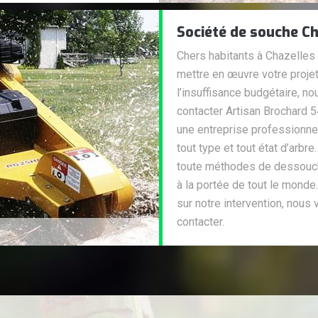
Société de souche Ch
Chers habitants à Chazelles
mettre en œuvre votre proje
l’insuffisance budgétaire, no
contacter Artisan Brochard 
une entreprise professionne
tout type et tout état d’arb
toute méthodes de dessoucha
à la portée de tout le monde
sur notre intervention, nous
contacter.