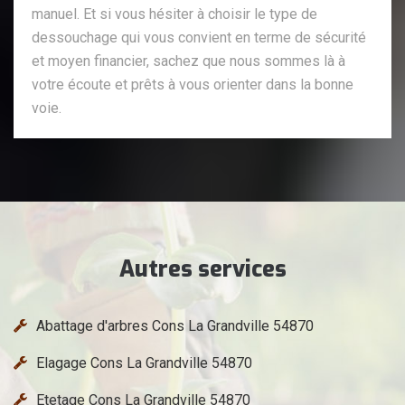
manuel. Et si vous hésiter à choisir le type de
dessouchage qui vous convient en terme de sécurité
et moyen financier, sachez que nous sommes là à
votre écoute et prêts à vous orienter dans la bonne
voie.
Autres services
Abattage d'arbres Cons La Grandville 54870
Elagage Cons La Grandville 54870
Etetage Cons La Grandville 54870