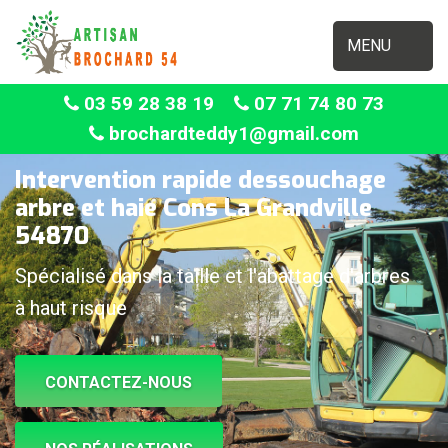
MENU
03 59 28 38 19
07 71 74 80 73
brochardteddy1@gmail.com
Intervention rapide dessouchage
arbre et haie Cons La Grandville
54870
Spécialisé dans la taille et l'abattage d'arbres
à haut risque
CONTACTEZ-NOUS