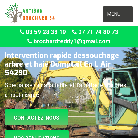
MENU
03 59 28 38 19
07 71 74 80 73
brochardteddy1@gmail.com
Intervention rapide dessouchage
arbre et haie Domptail En L Air
54290
Spécialisé dans la taille et l'abattage d'arbres
à haut risque
CONTACTEZ-NOUS