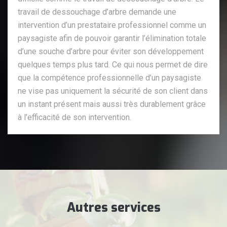
travail de dessouchage d’arbre demande une
intervention d’un prestataire professionnel comme un
paysagiste afin de pouvoir garantir l’élimination totale
d’une souche d’arbre pour éviter son développement
quelques temps plus tard. Ce qui nous permet de dire
que la compétence professionnelle d’un paysagiste
ne vise pas uniquement la sécurité de son client dans
un instant présent mais aussi très durablement grâce
à l’efficacité de son intervention.
Autres services