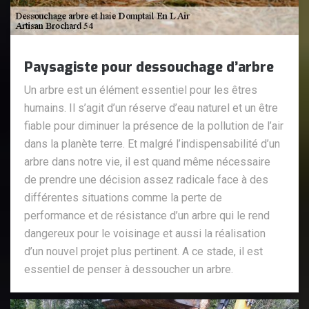
Paysagiste pour dessouchage d’arbre
Un arbre est un élément essentiel pour les êtres
humains. Il s’agit d’un réserve d’eau naturel et un être
fiable pour diminuer la présence de la pollution de l’air
dans la planète terre. Et malgré l’indispensabilité d’un
arbre dans notre vie, il est quand même nécessaire
de prendre une décision assez radicale face à des
différentes situations comme la perte de
performance et de résistance d’un arbre qui le rend
dangereux pour le voisinage et aussi la réalisation
d’un nouvel projet plus pertinent. A ce stade, il est
essentiel de penser à dessoucher un arbre.