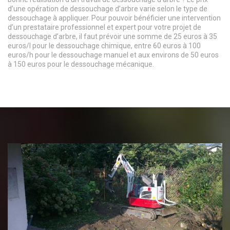
d’une opération de dessouchage d’arbre varie selon le type de
dessouchage à appliquer. Pour pouvoir bénéficier une intervention
d’un prestataire professionnel et expert pour votre projet de
dessouchage d’arbre, il faut prévoir une somme de 25 euros à 35
euros/l pour le dessouchage chimique, entre 60 euros à 100
euros/h pour le dessouchage manuel et aux environs de 50 euros
à 150 euros pour le dessouchage mécanique.