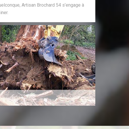
elconque, Artisan Brochard 54 s’engage à
iner.