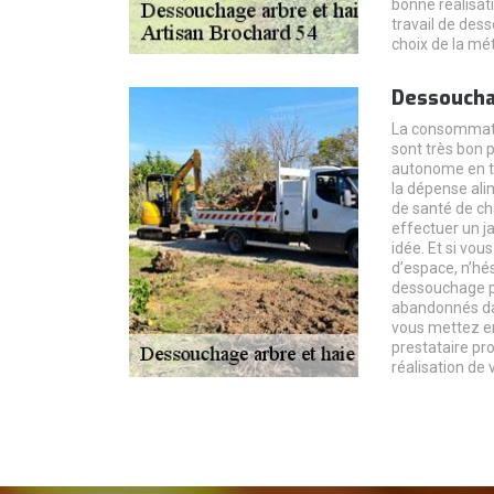
bonne réalisati
travail de dess
choix de la mé
Dessoucha
La consommatio
sont très bon p
autonome en te
la dépense alim
de santé de c
effectuer un j
idée. Et si vou
d’espace, n’hés
dessouchage po
abandonnés dans
vous mettez en
prestataire pr
réalisation de 