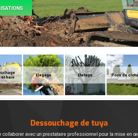
ISATIONS
ouchage
Elegage
Etetage
Pose de clot
 et haie
Dessouchage de tuya
e collaborer avec un prestataire professionnel pour la mise en 