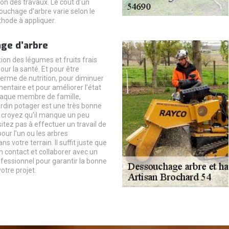
on des travaux. Le coût d’un
ouchage d’arbre varie selon le
thode à appliquer.
ge d’arbre
n des légumes et fruits frais
our la santé. Et pour être
rme de nutrition, pour diminuer
entaire et pour améliorer l’état
haque membre de famille,
ardin potager est une très bonne
s croyez qu’il manque un peu
itez pas à effectuer un travail de
ur l’un ou les arbres
 votre terrain. Il suffit juste que
 contact et collaborer avec un
ofessionnel pour garantir la bonne
votre projet.