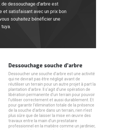
et de dessouchage d’arbre est
e et satisfaisant avec un prix bon
 vous souhaitez bénéficier une
 tuya.
Dessouchage souche d’arbre
Dessoucher une souche d’arbre est une activité
qui ne devrait pas être négligé avant de
réutiliser un terrain pour un autre projet à part la
plantation d’arbre. Il s’agit d’une opération de
libération permanente d’un terrain pour pouvoir
l’utiliser correctement et aussi durablement. Et
pour garantir l’élimination totale de la présence
de la souche d’arbre dans un terrain, rien n’est
plus sûre que de laisser la mise en œuvre des
travaux entre la main d’un prestataire
professionnel en la matière comme un jardinier,