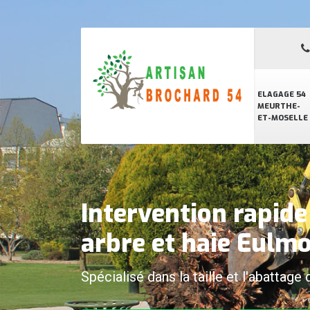
ELAGAGE 54
MEURTHE-
ET-MOSELLE
Intervention rapid
arbre et haie Eulm
Spécialisé dans la taille et l'abattage 