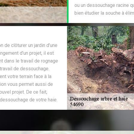
ou un dessouchage racine qu
bien étudier la souche à élim
n de clôturer un jardin d’une
gement d’un projet, il est
t dans le travail de rognage
n travail de dessouchage.
nt votre terrain face à la
sion vous permet aussi de
nouvel projet. De ce fait,
e dessouchage de votre haie.