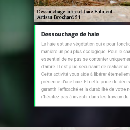
Dessouchage de haie
La haie est une végétation qui a pour fonctio
manière un peu plus écologique. Pour le chan
essentiel de ne pas se contenter uniquemen
d’arbre. Il est plus sécurisant de réaliser u
Cette activité vous aide à libérer éternelleme
présence d’une haie. Et cette prise de déci
garantir l’efficacité et la durabilité de votre 
n’hésitez pas à investir dans les travaux d