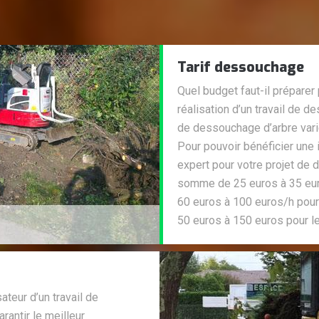
Tarif dessouchage
Quel budget faut-il préparer
réalisation d’un travail de d
de dessouchage d’arbre vari
Pour pouvoir bénéficier une 
expert pour votre projet de d
somme de 25 euros à 35 eur
60 euros à 100 euros/h pour
50 euros à 150 euros pour 
ateur d’un travail de
rantir le meilleur