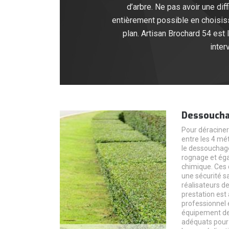
d’arbre. Ne pas avoir une di
entièrement possible en choisissa
plan. Artisan Brochard 54 est
inter
Dessoucha
Pour déraciner 
entre les 4 mé
le dessouchag
rognage et ég
chimique. Ces 
une sécurité s
réalisateurs de
prestation est
professionnel e
équipement de 
adéquats pour 