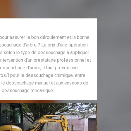
 pour assurer le bon déroulement et la bonne
essouchage d’arbre ? Le prix d’une opération
e selon le type de dessouchage à appliquer.
intervention d’un prestataire professionnel et
essouchage d’arbre, il faut prévoir une
os/l pour le dessouchage chimique, entre
 le dessouchage manuel et aux environs de
le dessouchage mécanique.