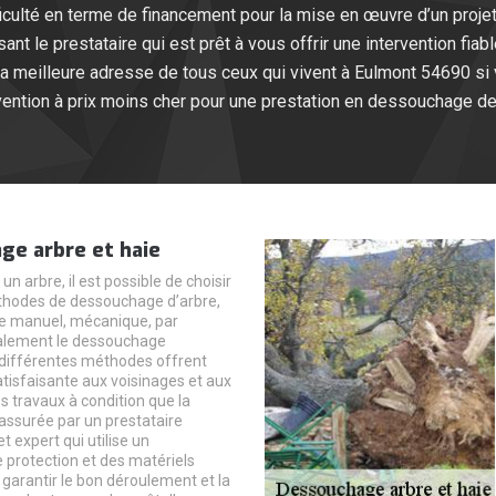
fficulté en terme de financement pour la mise en œuvre d’un proj
nt le prestataire qui est prêt à vous offrir une intervention fiabl
 la meilleure adresse de tous ceux qui vivent à Eulmont 54690 si
vention à prix moins cher pour une prestation en dessouchage de
ge arbre et haie
un arbre, il est possible de choisir
thodes de dessouchage d’arbre,
e manuel, mécanique, par
alement le dessouchage
différentes méthodes offrent
atisfaisante aux voisinages et aux
s travaux à condition que la
 assurée par un prestataire
t expert qui utilise un
protection et des matériels
garantir le bon déroulement et la