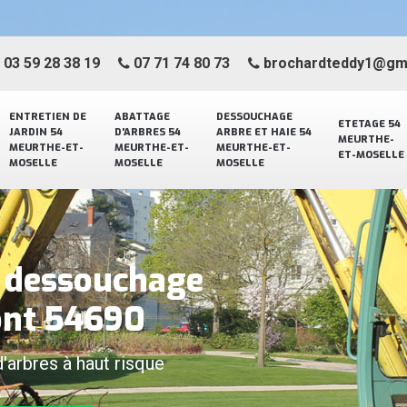
03 59 28 38 19
07 71 74 80 73
brochardteddy1@gm
ENTRETIEN DE
ABATTAGE
DESSOUCHAGE
ETETAGE 54
JARDIN 54
D'ARBRES 54
ARBRE ET HAIE 54
MEURTHE-
MEURTHE-ET-
MEURTHE-ET-
MEURTHE-ET-
ET-MOSELLE
MOSELLE
MOSELLE
MOSELLE
e dessouchage
ont 54690
d'arbres à haut risque