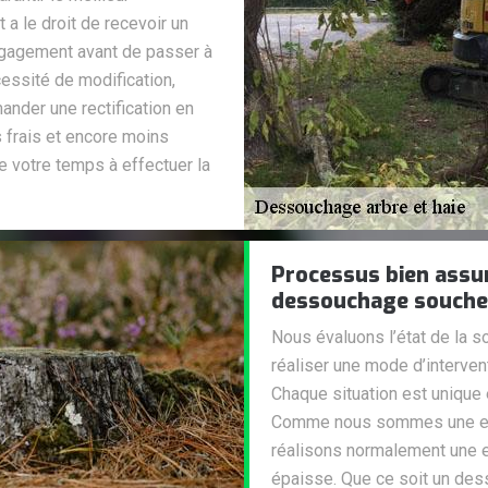
a le droit de recevoir un
 engagement avant de passer à
cessité de modification,
ander une rectification en
s frais et encore moins
e votre temps à effectuer la
Processus bien assur
dessouchage souche
Nous évaluons l’état de la so
réaliser une mode d’intervent
Chaque situation est unique 
Comme nous sommes une en
réalisons normalement une e
épaisse. Que ce soit un de