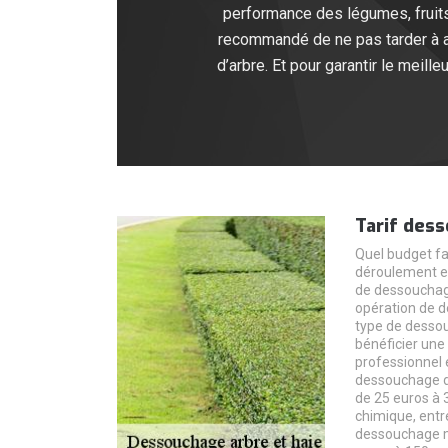
performance des légumes, fruits 
recommandé de ne pas tarder à ag
d’arbre. Et pour garantir le mei
Tarif des
Quel budget fa
déroulement et 
de dessouchage
opération de d
type de dessou
bénéficier une 
professionnel e
dessouchage d’
de 25 euros à 
chimique, entr
dessouchage m