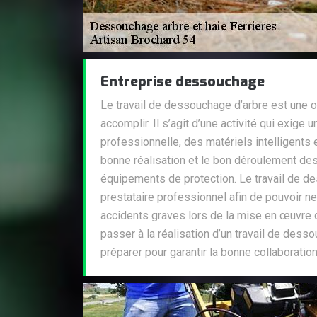
Entreprise dessouchage
Le travail de dessouchage d’arbre est une op
accomplir. Il s’agit d’une activité qui exig
professionnelle, des matériels intelligents 
bonne réalisation et le bon déroulement des
équipements de protection. Le travail de d
prestataire professionnel afin de pouvoir 
accidents graves lors de la mise en œuvre d
passer à la réalisation d’un travail de desso
préparer pour garantir la bonne collaboration