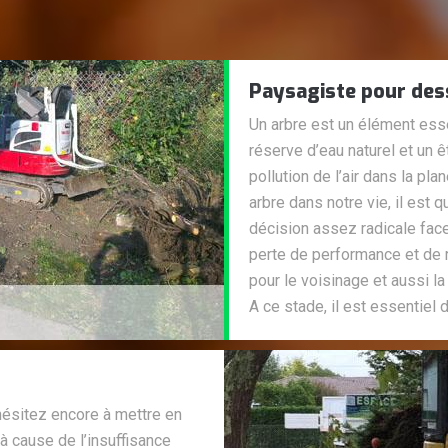
Paysagiste pour des
Un arbre est un élément essen
réserve d’eau naturel et un ê
pollution de l’air dans la pla
arbre dans notre vie, il es
décision assez radicale fac
perte de performance et de r
pour le voisinage et aussi la 
A ce stade, il est essentiel
hésitez encore à mettre en
à cause de l’insuffisance