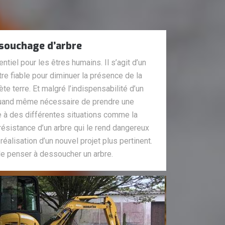
souchage d’arbre
tiel pour les êtres humains. Il s’agit d’un
tre fiable pour diminuer la présence de la
nète terre. Et malgré l’indispensabilité d’un
t quand même nécessaire de prendre une
e à des différentes situations comme la
ésistance d’un arbre qui le rend dangereux
réalisation d’un nouvel projet plus pertinent.
 de penser à dessoucher un arbre.