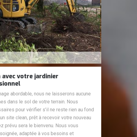
 avec votre jardinier
sionnel
age abordable, nous ne laisserons aucune
es dans le sol de votre terrain. Nous
saires pour vérifier s’il ne reste rien au fond
 un site clean, prêt à recevoir votre nouveau
ez prévu sera le bienvenu. Nous vous
soignée, adaptée à vos besoins et