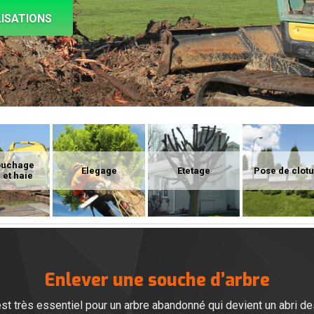
ISATIONS
ouchage
Elegage
Etetage
Pose de clot
 et haie
Enlever une souche d’arbre
st très essentiel pour un arbre abandonné qui devient un abri d