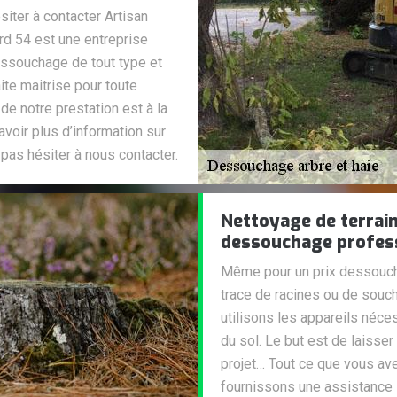
siter à contacter Artisan
d 54 est une entreprise
essouchage de tout type et
ite maitrise pour toute
e notre prestation est à la
voir plus d’information sur
 pas hésiter à nous contacter.
Nettoyage de terrain
dessouchage profes
Même pour un prix dessouch
trace de racines ou de souch
utilisons les appareils néces
du sol. Le but est de laisser
projet… Tout ce que vous av
fournissons une assistance 