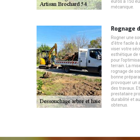
euros à 150 eu
mécanique.
Rognage d
Rogner une sou
d’être facile à
viser votre séc
esthétique de v
pour l’optimisa
terrain. La mis
rognage de so
bonne préparat
provoquer un a
des travaux. Et
prestataire pro
durabilité et au
obtenus.