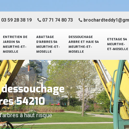
03 59 28 38 19
07 71 74 80 73
brochardteddy1@gm
ENTRETIEN DE
ABATTAGE
DESSOUCHAGE
ETETAGE 54
JARDIN 54
D'ARBRES 54
ARBRE ET HAIE 54
MEURTHE-
MEURTHE-ET-
MEURTHE-ET-
MEURTHE-ET-
ET-MOSELLE
MOSELLE
MOSELLE
MOSELLE
e dessouchage
eres 54210
d'arbres à haut risque