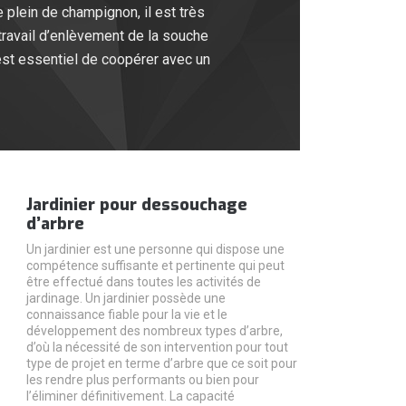
 plein de champignon, il est très
travail d’enlèvement de la souche
est essentiel de coopérer avec un
Jardinier pour dessouchage
d’arbre
Un jardinier est une personne qui dispose une
compétence suffisante et pertinente qui peut
être effectué dans toutes les activités de
jardinage. Un jardinier possède une
connaissance fiable pour la vie et le
développement des nombreux types d’arbre,
d’où la nécessité de son intervention pour tout
type de projet en terme d’arbre que ce soit pour
les rendre plus performants ou bien pour
l’éliminer définitivement. La capacité