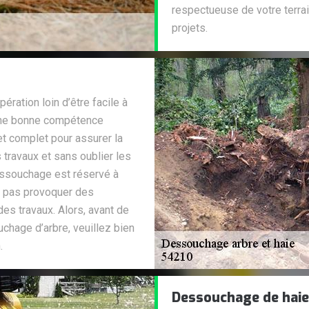
respectueuse de votre terrain
projets.
ération loin d’être facile à
e une bonne compétence
et complet pour assurer la
 travaux et sans oublier les
essouchage est réservé à
ne pas provoquer des
es travaux. Alors, avant de
uchage d’arbre, veuillez bien
.
Dessouchage de haie