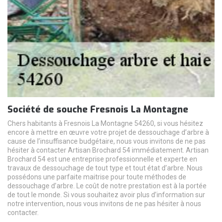
Société de souche Fresnois La Montagne
Chers habitants à Fresnois La Montagne 54260, si vous hésitez
encore à mettre en œuvre votre projet de dessouchage d’arbre à
cause de l’insuffisance budgétaire, nous vous invitons de ne pas
hésiter à contacter Artisan Brochard 54 immédiatement. Artisan
Brochard 54 est une entreprise professionnelle et experte en
travaux de dessouchage de tout type et tout état d’arbre. Nous
possédons une parfaite maitrise pour toute méthodes de
dessouchage d’arbre. Le coût de notre prestation est à la portée
de tout le monde. Si vous souhaitez avoir plus d’information sur
notre intervention, nous vous invitons de ne pas hésiter à nous
contacter.