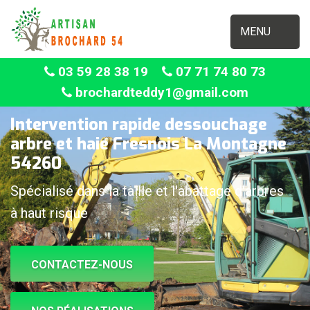
MENU
03 59 28 38 19
07 71 74 80 73
brochardteddy1@gmail.com
Intervention rapide dessouchage
arbre et haie Fresnois La Montagne
54260
Spécialisé dans la taille et l'abattage d'arbres
à haut risque
CONTACTEZ-NOUS