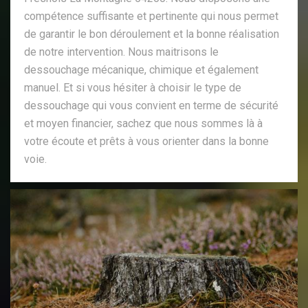
compétence suffisante et pertinente qui nous permet
de garantir le bon déroulement et la bonne réalisation
de notre intervention. Nous maitrisons le
dessouchage mécanique, chimique et également
manuel. Et si vous hésiter à choisir le type de
dessouchage qui vous convient en terme de sécurité
et moyen financier, sachez que nous sommes là à
votre écoute et prêts à vous orienter dans la bonne
voie.