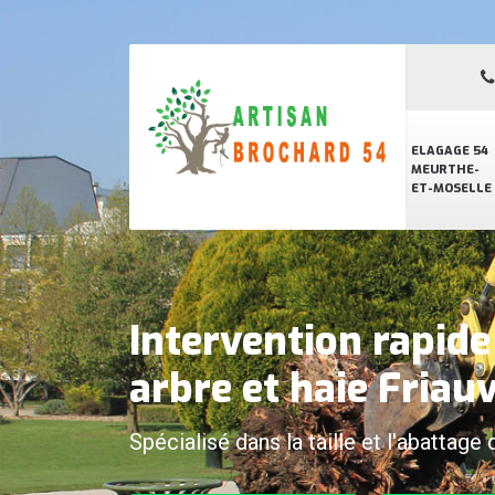
ELAGAGE 54
MEURTHE-
ET-MOSELLE
Intervention rapid
arbre et haie Friau
Spécialisé dans la taille et l'abattage 