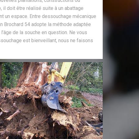
ouvelles plantations, constructions ou
l doit être réalisé suite à un abattage
ment un espace. Entre dessouchage mécanique
an Brochard 54 adopte la méthode adaptée
t l’âge de la souche en question. Ne vous
essouchage est bienveillant, nous ne faisons