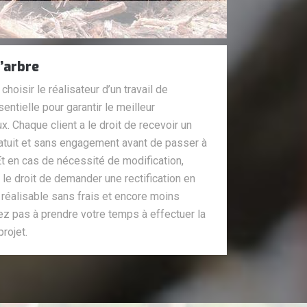
’arbre
oisir le réalisateur d’un travail de
ntielle pour garantir le meilleur
 Chaque client a le droit de recevoir un
 gratuit et sans engagement avant de passer à
 Et en cas de nécessité de modification,
le droit de demander une rectification en
e réalisable sans frais et encore moins
ez pas à prendre votre temps à effectuer la
rojet.