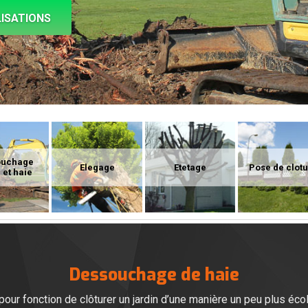
ISATIONS
ouchage
Elegage
Etetage
Pose de clot
 et haie
Dessouchage de haie
 pour fonction de clôturer un jardin d’une manière un peu plus éc