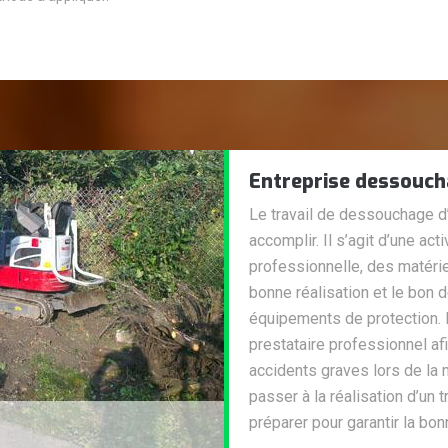
Entreprise dessouc
Le travail de dessouchage d’a
accomplir. Il s’agit d’une a
professionnelle, des matérie
bonne réalisation et le bon 
équipements de protection. 
prestataire professionnel a
accidents graves lors de la 
passer à la réalisation d’un 
préparer pour garantir la bon