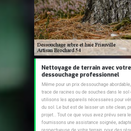
Nettoyage de terrain avec votre 
dessouchage professionnel
Même pour un prix dessouchage abordable,
trace de racines ou de souches dans le sol 
utilisons les appareils nécessaires pour véri
du sol. Le but est de laisser un site clean, 
projet… Tout ce que vous avez prévu sera l
fournissons une assistance soignée, adapt
respectueuse de votre terrain, pour des résul