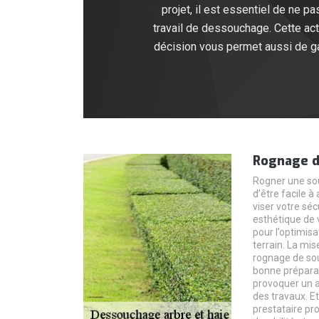
projet, il est essentiel de ne p
travail de dessouchage. Cette acti
décision vous permet aussi de garan
Rognage d
Rogner une sou
d’être facile à
viser votre séc
esthétique de v
pour l’optimisa
terrain. La mis
rognage de so
bonne préparat
provoquer un a
des travaux. Et
prestataire pro