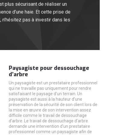
st plus sécurisant de réaliser un
sence d’une haie. Et cette prise de
t, n’hésitez pas à investir dans les
Paysagiste pour dessouchage
d’arbre
Un paysagiste est un prestataire professionnel
qui ne travaille pas uniquement pour rendre
satisfaisant le paysage d’un terrain. Un
paysagiste est aussi à la hauteur d’une
préservation de la sécurité de son client lors de
la mise en œuvre de son intervention assez
difficile comme le travail de dessouchage
d’arbre. Le travail de dessouchage d’arbre
demande une intervention d’un prestataire
professionnel comme un paysagiste afin de