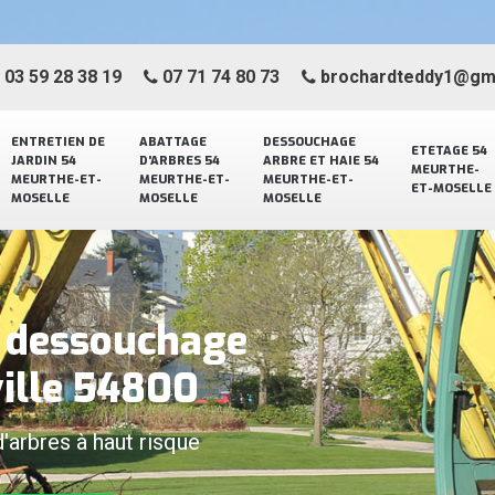
03 59 28 38 19
07 71 74 80 73
brochardteddy1@gm
ENTRETIEN DE
ABATTAGE
DESSOUCHAGE
ETETAGE 54
JARDIN 54
D'ARBRES 54
ARBRE ET HAIE 54
MEURTHE-
MEURTHE-ET-
MEURTHE-ET-
MEURTHE-ET-
ET-MOSELLE
MOSELLE
MOSELLE
MOSELLE
e dessouchage
ville 54800
d'arbres à haut risque