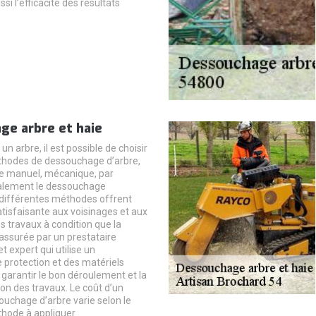
ssi l’efficacité des résultats
ge arbre et haie
un arbre, il est possible de choisir
thodes de dessouchage d’arbre,
e manuel, mécanique, par
alement le dessouchage
différentes méthodes offrent
atisfaisante aux voisinages et aux
s travaux à condition que la
 assurée par un prestataire
t expert qui utilise un
protection et des matériels
garantir le bon déroulement et la
on des travaux. Le coût d’un
ouchage d’arbre varie selon le
thode à appliquer.