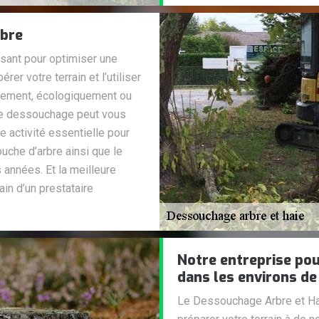
rbre
fisant pour optimiser une
rer votre terrain et l’utiliser
uement, écologiquement ou
de dessouchage peut vous
e activité essentielle pour
uche d’arbre ainsi que le
s années. Et la meilleure
ain d’un prestataire
Notre entreprise pou
dans les environs de
Le Dessouchage Arbre et Hai