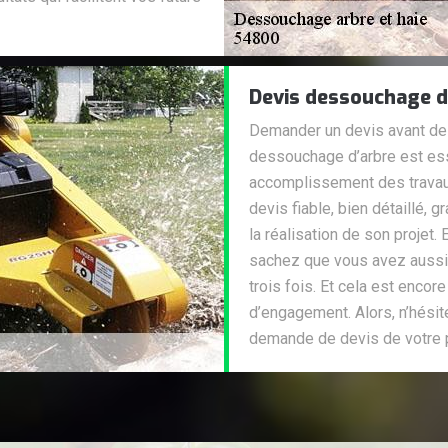
Devis dessouchage d
Demander un devis avant de ch
dessouchage d’arbre est esse
accomplissement des travaux.
devis fiable, bien détaillé,
la réalisation de son projet.
sachez que vous avez aussi 
trois fois. Et cela est encor
d’engagement. Alors, n’hésit
demande de devis de votre p