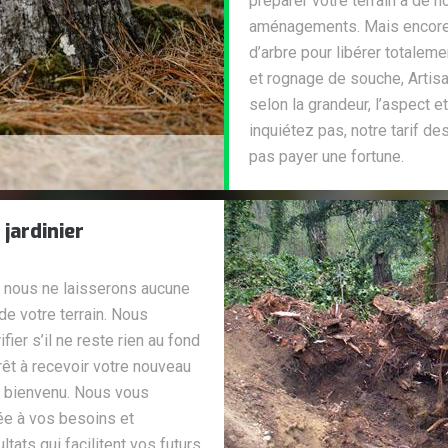
préparer votre terrain à de n
aménagements. Mais encore, i
d’arbre pour libérer totale
et rognage de souche, Artis
selon la grandeur, l’aspect e
inquiétez pas, notre tarif d
pas payer une fortune.
jardinier
 nous ne laisserons aucune
de votre terrain. Nous
fier s’il ne reste rien au fond
prêt à recevoir votre nouveau
e bienvenu. Nous vous
ée à vos besoins et
tats qui facilitent vos futurs