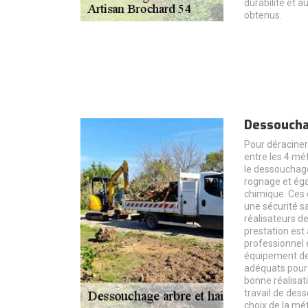
durabilité et au
obtenus.
Dessoucha
Pour déraciner 
entre les 4 mé
le dessouchag
rognage et ég
chimique. Ces 
une sécurité s
réalisateurs de
prestation est
professionnel e
équipement de 
adéquats pour 
bonne réalisati
travail de dess
choix de la mé