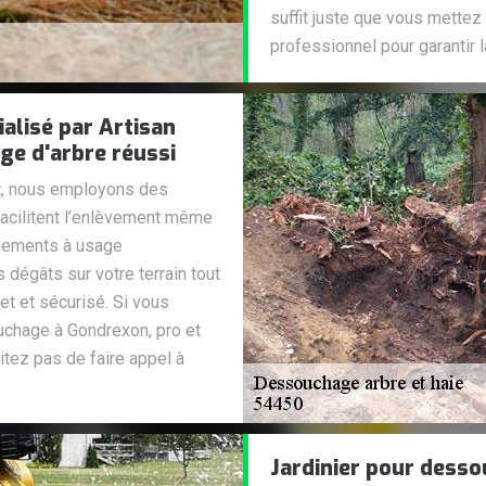
suffit juste que vous mettez 
professionnel pour garantir l
alisé par Artisan
e d'arbre réussi
t, nous employons des
facilitent l’enlèvement même
ipements à usage
 dégâts sur votre terrain tout
t et sécurisé. Si vous
chage à Gondrexon, pro et
sitez pas de faire appel à
Jardinier pour desso