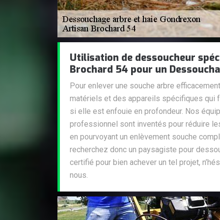
Utilisation de dessoucheur spéci
Brochard 54 pour un Dessouchag
Pour enlever une souche arbre efficacemen
matériels et des appareils spécifiques qui 
si elle est enfouie en profondeur. Nos équ
professionnel sont inventés pour réduire les
en pourvoyant un enlèvement souche comple
recherchez donc un paysagiste pour dessou
certifié pour bien achever un tel projet, n’hé
nous.