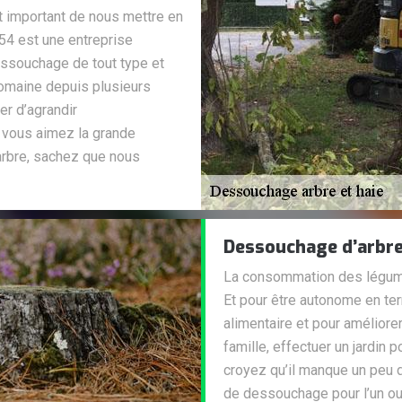
st important de nous mettre en
54 est une entreprise
essouchage de tout type et
 domaine depuis plusieurs
r d’agrandir
 vous aimez la grande
arbre, sachez que nous
Dessouchage d’arbr
La consommation des légumes 
Et pour être autonome en ter
alimentaire et pour amélior
famille, effectuer un jardin 
croyez qu’il manque un peu d
de dessouchage pour l’un ou 