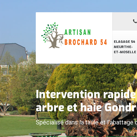
ELAGAGE 54
MEURTHE-
ET-MOSELLE
Intervention rapid
arbre et haie Gond
Spécialisé dans la taille et l'abattage 