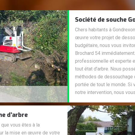
Société de souche G
Chers habitants à Gondrexon
œuvre votre projet de desso
budgétaire, nous vous invito
Brochard 54 immédiatement. 
professionnelle et experte 
tout état d’arbre. Nous poss
méthodes de dessouchage d’a
portée de tout le monde. Si 
notre intervention, nous vous
he d’arbre
 que vous êtes à la
ur la mise en œuvre de votre