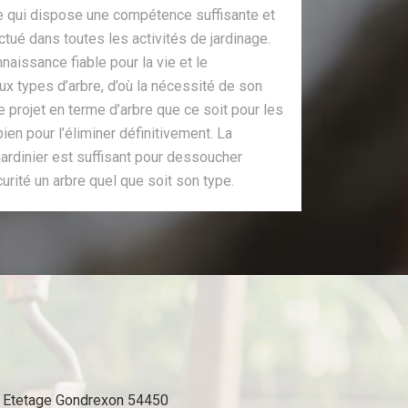
ne qui dispose une compétence suffisante et
ctué dans toutes les activités de jardinage.
naissance fiable pour la vie et le
 types d’arbre, d’où la nécessité de son
e projet en terme d’arbre que ce soit pour les
ien pour l’éliminer définitivement. La
jardinier est suffisant pour dessoucher
urité un arbre quel que soit son type.
Etetage Gondrexon 54450