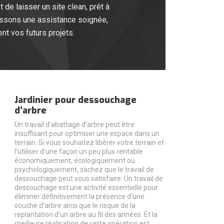
 de laisser un site clean, prêt à
issons une assistance soignée,
nt vos futurs projets.
Jardinier pour dessouchage
d’arbre
Un travail d’abattage d’arbre peut être
insuffisant pour optimiser une espace dans un
terrain. Si vous souhaitez libérer votre terrain et
l’utiliser d’une façon un peu plus rentable
économiquement, écologiquement ou
psychologiquement, sachez que le travail de
dessouchage peut vous satisfaire. Un travail de
dessouchage est une activité essentielle pour
éliminer définitivement la présence d’une
souche d’arbre ainsi que le risque de la
replantation d’un arbre au fil des années. Et la
meilleure réalisation de cette opération est