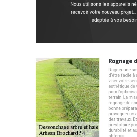
Nous utilisons les appareils néc
recevoir votre nouveau projet
adaptée à vos besoins
Rognage d
Rogner une sou
d’être facile à
viser votre séc
esthétique de v
pour l’optimisa
terrain. La mis
rognage de so
bonne préparat
provoquer un a
des travaux. Et
prestataire pro
durabilité et au
obtenus.