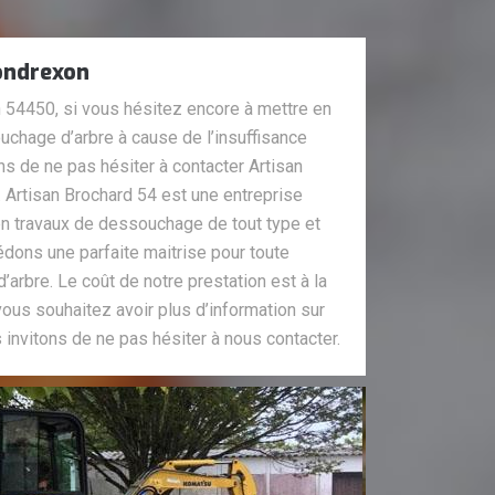
ondrexon
 54450, si vous hésitez encore à mettre en
uchage d’arbre à cause de l’insuffisance
ns de ne pas hésiter à contacter Artisan
Artisan Brochard 54 est une entreprise
en travaux de dessouchage de tout type et
édons une parfaite maitrise pour toute
rbre. Le coût de notre prestation est à la
vous souhaitez avoir plus d’information sur
 invitons de ne pas hésiter à nous contacter.