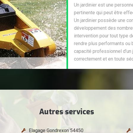
Un jardinier est une person
pertinente qui peut être effe
Un jardinier possède une con
développement des nombreux
intervention pour tout type d
rendre plus performants ou b
capacité professionnel d’un 
correctement et en toute séc
Autres services
Elagage Gondrexon 54450