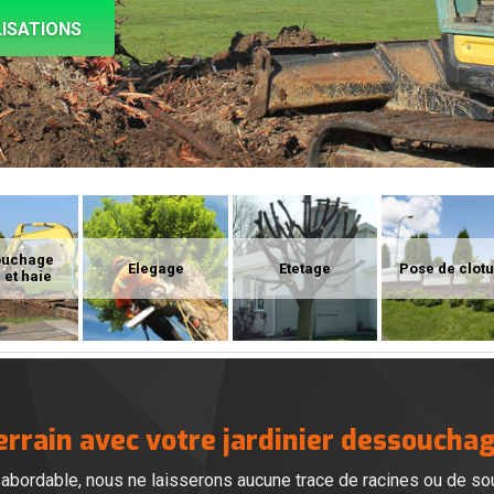
ISATIONS
ouchage
Elegage
Etetage
Pose de clot
 et haie
rrain avec votre jardinier dessoucha
ordable, nous ne laisserons aucune trace de racines ou de souc