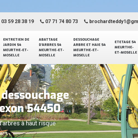
03 59 28 38 19
07 71 74 80 73
brochardteddy1@gm
ENTRETIEN DE
ABATTAGE
DESSOUCHAGE
ETETAGE 54
JARDIN 54
D'ARBRES 54
ARBRE ET HAIE 54
MEURTHE-
MEURTHE-ET-
MEURTHE-ET-
MEURTHE-ET-
ET-MOSELLE
MOSELLE
MOSELLE
MOSELLE
e dessouchage
rexon 54450
d'arbres à haut risque