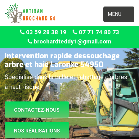
MENU
03 59 28 38 19
07 71 74 80 73
brochardteddy1@gmail.com
Intervention rapide dessouchage
arbre et haie Laronxe 54950
Spécialisé dans la taille et l'abattage d'arbres
à haut risque
CONTACTEZ-NOUS
NOS RÉALISATIONS