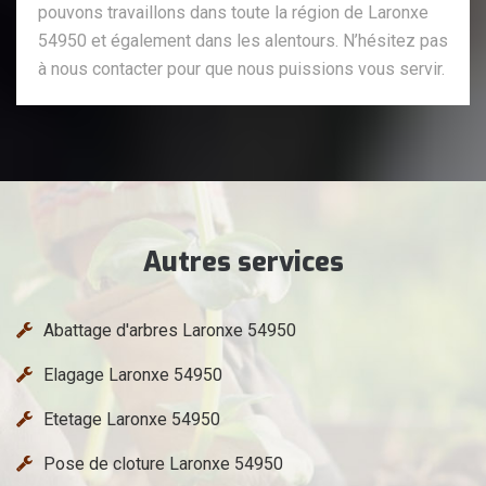
pouvons travaillons dans toute la région de Laronxe
54950 et également dans les alentours. N’hésitez pas
à nous contacter pour que nous puissions vous servir.
Autres services
Abattage d'arbres Laronxe 54950
Elagage Laronxe 54950
Etetage Laronxe 54950
Pose de cloture Laronxe 54950