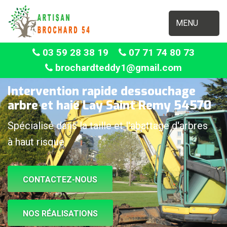
MENU
03 59 28 38 19
07 71 74 80 73
brochardteddy1@gmail.com
Intervention rapide dessouchage
arbre et haie Lay Saint Remy 54570
Spécialisé dans la taille et l'abattage d'arbres
à haut risque
CONTACTEZ-NOUS
NOS RÉALISATIONS