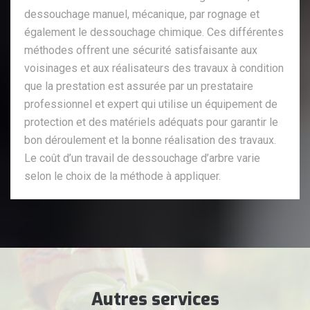
dessouchage manuel, mécanique, par rognage et
également le dessouchage chimique. Ces différentes
méthodes offrent une sécurité satisfaisante aux
voisinages et aux réalisateurs des travaux à condition
que la prestation est assurée par un prestataire
professionnel et expert qui utilise un équipement de
protection et des matériels adéquats pour garantir le
bon déroulement et la bonne réalisation des travaux.
Le coût d’un travail de dessouchage d’arbre varie
selon le choix de la méthode à appliquer.
Autres services