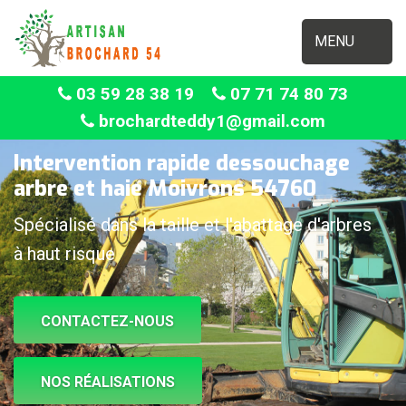
MENU
03 59 28 38 19
07 71 74 80 73
brochardteddy1@gmail.com
Intervention rapide dessouchage
arbre et haie Moivrons 54760
Spécialisé dans la taille et l'abattage d'arbres
à haut risque
CONTACTEZ-NOUS
NOS RÉALISATIONS