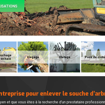
ISATIONS
ouchage
Elegage
Etetage
Pose de clot
 et haie
ntreprise pour enlever le souche d’arb
en et que vous êtes à la recherche d’un prestataire profession