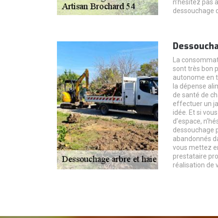
n’hésitez pas à
dessouchage de
Dessoucha
La consommatio
sont très bon p
autonome en te
la dépense alim
de santé de c
effectuer un j
idée. Et si vou
d’espace, n’hés
dessouchage po
abandonnés dans
vous mettez en
prestataire pr
réalisation de 