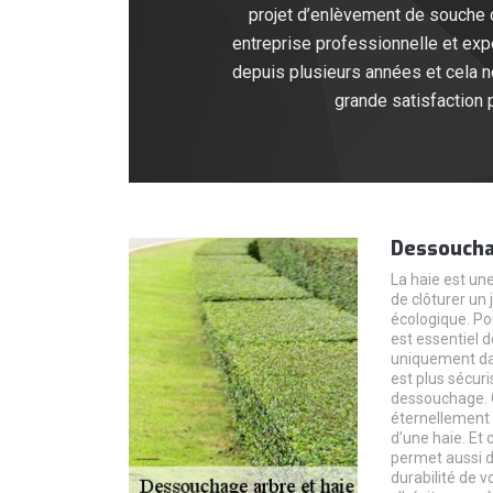
projet d’enlèvement de souche d
entreprise professionnelle et exp
depuis plusieurs années et cela 
grande satisfaction 
Dessoucha
La haie est un
de clôturer un
écologique. Pou
est essentiel 
uniquement dans
est plus sécuri
dessouchage. Ce
éternellement 
d’une haie. Et 
permet aussi de
durabilité de vo