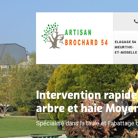
ELAGAGE 54
MEURTHE-
ET-MOSELLE
Intervention rapid
arbre et haie Moye
Spécialisé dans la taille et l'abattage 