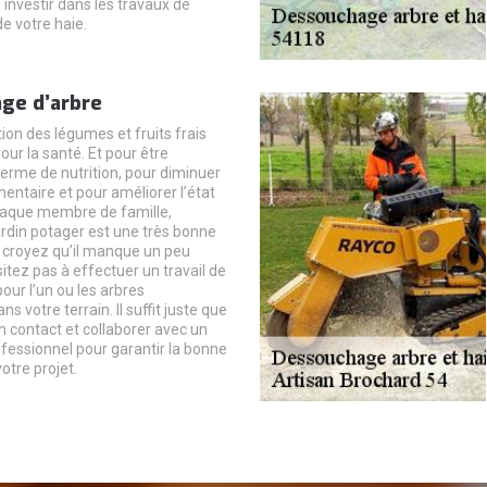
 investir dans les travaux de
 votre haie.
ge d’arbre
n des légumes et fruits frais
our la santé. Et pour être
rme de nutrition, pour diminuer
entaire et pour améliorer l’état
haque membre de famille,
ardin potager est une très bonne
s croyez qu’il manque un peu
itez pas à effectuer un travail de
ur l’un ou les arbres
 votre terrain. Il suffit juste que
 contact et collaborer avec un
ofessionnel pour garantir la bonne
votre projet.