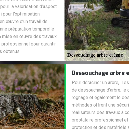
 pour la valorisation d’aspect
i pour l’optimisation
 en œuvre d’un travail de
nne préparation temporelle
la mise en œuvre des travaux.
e professionnel pour garantir
ts obtenus.
Dessouchage arbre e
Pour déraciner un arbre, il 
de dessouchage d’arbre, le
rognage et également le de
méthodes offrent une sécuri
réalisateurs des travaux à c
prestataire professionnel et
protection et des matériels 