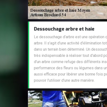
Dessouchage arbre et haie
Le dessouchage d’arbre est une opération q
arbre. Il s’agit d’une activité d’élimination t
dans un terrain bien déterminé. Un dessouch
très indispensable à réaliser tout d’abord p
d’un arbre comme refuge des différents ins
performance des fleurs ou légumes dans un ja
aussi efficace pour libérer une bonne fois po
pouvoir l’utiliser d’une autre manière.