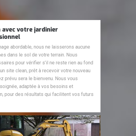
 avec votre jardinier
sionnel
age abordable, nous ne laisserons aucune
es dans le sol de votre terrain. Nous
saires pour vérifier s’il ne reste rien au fond
 un site clean, prêt à recevoir votre nouveau
ez prévu sera le bienvenu. Nous vous
soignée, adaptée à vos besoins et
, pour des résultats qui facilitent vos futurs