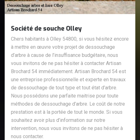
Société de souche Olley
Chers habitants à Olley 54800, si vous hésitez encore
à mettre en œuvre votre projet de dessouchage
d’arbre à cause de l’insuffisance budgétaire, nous
vous invitons de ne pas hésiter à contacter Artisan
Brochard 54 immédiatement. Artisan Brochard 54 est
une entreprise professionnelle et experte en travaux
de dessouchage de tout type et tout état d’arbre.
Nous possédons une parfaite maitrise pour toute
méthodes de dessouchage d’arbre. Le coût de notre
prestation est à la portée de tout le monde. Si vous
souhaitez avoir plus d’information sur notre
intervention, nous vous invitons de ne pas hésiter à
nous contacter.