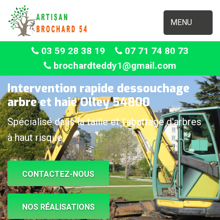
MENU
03 59 28 38 19
07 71 74 80 73
brochardteddy1@gmail.com
Intervention rapide dessouchage
arbre et haie Olley 54800
Spécialisé dans la taille et l'abattage d'arbres
à haut risque
CONTACTEZ-NOUS
NOS RÉALISATIONS