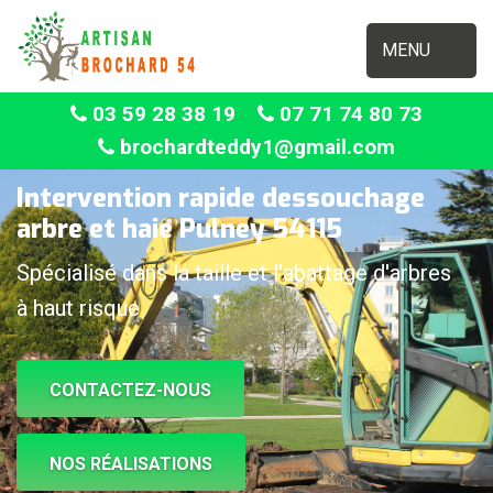
MENU
03 59 28 38 19
07 71 74 80 73
brochardteddy1@gmail.com
Intervention rapide dessouchage
arbre et haie Pulney 54115
Spécialisé dans la taille et l'abattage d'arbres
à haut risque
CONTACTEZ-NOUS
NOS RÉALISATIONS