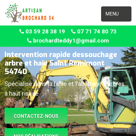
MENU
03 59 28 38 19
07 71 74 80 73
brochardteddy1@gmail.com
Intervention rapide dessouchage
arbre et haie Saint Remimont
54740
Spécialisé dans la taille et l'abattage d'arbres
à haut risque
CONTACTEZ-NOUS