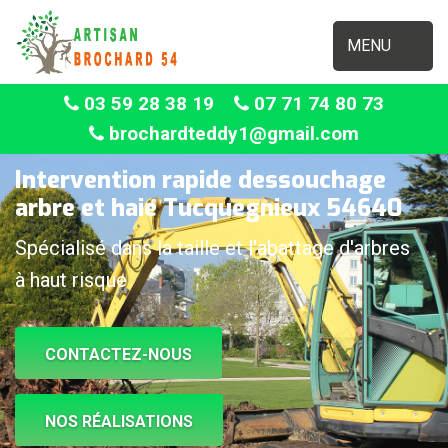
MENU
03 59 28 38 19
07 71 74 80 73
brochardteddy1@gmail.com
Intervention rapide dessouchage
arbre et haie Tucquegnieux 54640
Spécialisé dans la taille et l'abattage d'arbres
à haut risque
CONTACTEZ-NOUS
NOS RÉALISATIONS