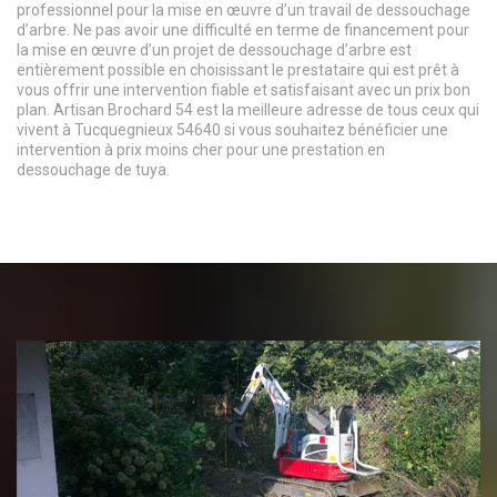
professionnel pour la mise en œuvre d’un travail de dessouchage
d’arbre. Ne pas avoir une difficulté en terme de financement pour
la mise en œuvre d’un projet de dessouchage d’arbre est
entièrement possible en choisissant le prestataire qui est prêt à
vous offrir une intervention fiable et satisfaisant avec un prix bon
plan. Artisan Brochard 54 est la meilleure adresse de tous ceux qui
vivent à Tucquegnieux 54640 si vous souhaitez bénéficier une
intervention à prix moins cher pour une prestation en
dessouchage de tuya.