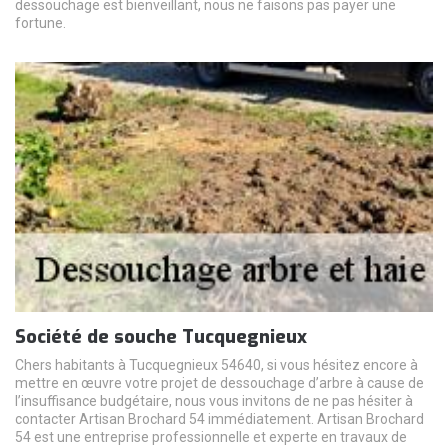
dessouchage est bienveillant, nous ne faisons pas payer une
fortune.
Société de souche Tucquegnieux
Chers habitants à Tucquegnieux 54640, si vous hésitez encore à
mettre en œuvre votre projet de dessouchage d’arbre à cause de
l’insuffisance budgétaire, nous vous invitons de ne pas hésiter à
contacter Artisan Brochard 54 immédiatement. Artisan Brochard
54 est une entreprise professionnelle et experte en travaux de