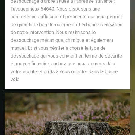
dessouchage d’arbre située à l’adresse suivante :
Tucquegnieux 54640. Nous disposons une
compétence suffisante et pertinente qui nous permet
de garantir le bon déroulement et la bonne réalisation
de notre intervention. Nous maitrisons le
dessouchage mécanique, chimique et également
manuel. Et si vous hésiter à choisir le type de
dessouchage qui vous convient en terme de sécurité
et moyen financier, sachez que nous sommes là à
votre écoute et prêts à vous orienter dans la bonne
voie.