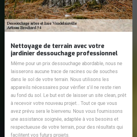
Nettoyage de terrain avec votre
jardinier dessouchage professionnel
Même pour un prix dessouchage abordable, nous ne
laisserons aucune trace de racines ou de souches
dans le sol de votre terrain. Nous utilisons les
appareils nécessaires pour vérifier s’il ne reste rien
au fond du sol. Le but est de laisser un site clean, prêt
à recevoir votre nouveau projet… Tout ce que vous
avez prévu sera le bienvenu. Nous vous fournissons
une assistance soignée, adaptée à vos besoins et
respectueuse de votre terrain, pour des résultats qui
facilitent vos futurs projets.