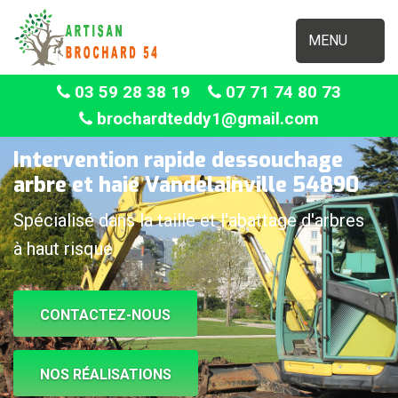
MENU
03 59 28 38 19
07 71 74 80 73
brochardteddy1@gmail.com
Intervention rapide dessouchage
arbre et haie Vandelainville 54890
Spécialisé dans la taille et l'abattage d'arbres
à haut risque
CONTACTEZ-NOUS
NOS RÉALISATIONS