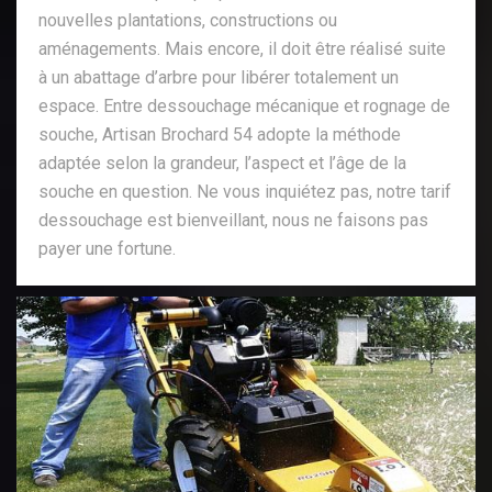
nouvelles plantations, constructions ou
aménagements. Mais encore, il doit être réalisé suite
à un abattage d’arbre pour libérer totalement un
espace. Entre dessouchage mécanique et rognage de
souche, Artisan Brochard 54 adopte la méthode
adaptée selon la grandeur, l’aspect et l’âge de la
souche en question. Ne vous inquiétez pas, notre tarif
dessouchage est bienveillant, nous ne faisons pas
payer une fortune.