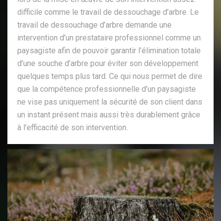
difficile comme le travail de dessouchage d’arbre. Le
travail de dessouchage d’arbre demande une
intervention d’un prestataire professionnel comme un
paysagiste afin de pouvoir garantir l’élimination totale
d’une souche d’arbre pour éviter son développement
quelques temps plus tard. Ce qui nous permet de dire
que la compétence professionnelle d’un paysagiste
ne vise pas uniquement la sécurité de son client dans
un instant présent mais aussi très durablement grâce
à l’efficacité de son intervention.