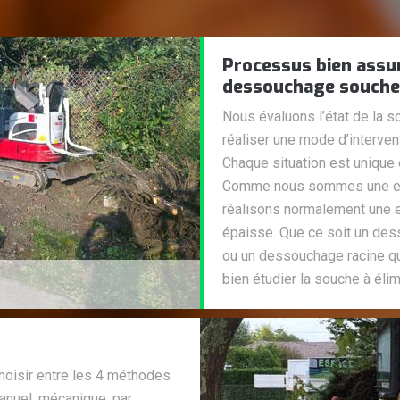
Processus bien assur
dessouchage souche
Nous évaluons l’état de la so
réaliser une mode d’intervent
Chaque situation est unique 
Comme nous sommes une en
réalisons normalement une e
épaisse. Que ce soit un de
ou un dessouchage racine qu
bien étudier la souche à élim
choisir entre les 4 méthodes
nuel, mécanique, par