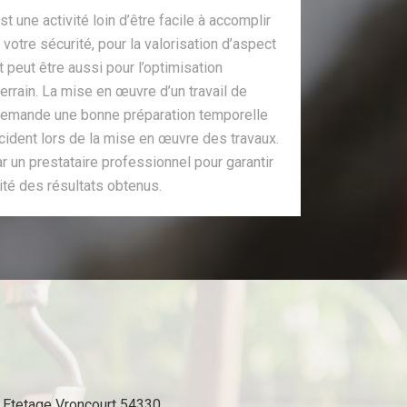
 une activité loin d’être facile à accomplir
 votre sécurité, pour la valorisation d’aspect
t peut être aussi pour l’optimisation
errain. La mise en œuvre d’un travail de
demande une bonne préparation temporelle
cident lors de la mise en œuvre des travaux.
ar un prestataire professionnel pour garantir
acité des résultats obtenus.
Etetage Vroncourt 54330