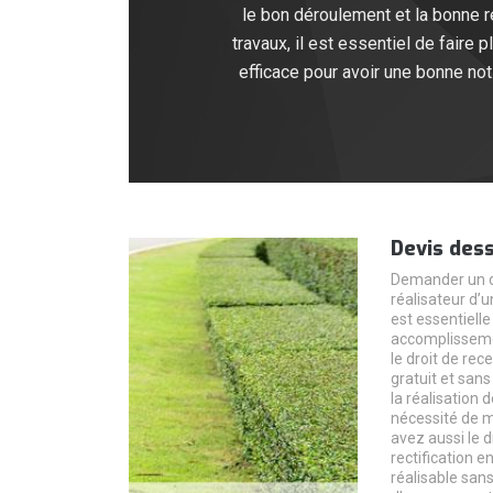
le bon déroulement et la bonne r
travaux, il est essentiel de faire
efficace pour avoir une bonne not
Devis des
Demander un de
réalisateur d’
est essentielle
accomplissemen
le droit de rece
gratuit et san
la réalisation 
nécessité de m
avez aussi le 
rectification en
réalisable san