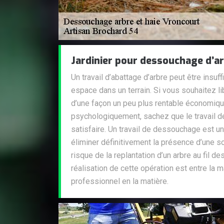
Jardinier pour dessouchage d’a
Un travail d’abattage d’arbre peut être insuf
espace dans un terrain. Si vous souhaitez libé
d’une façon un peu plus rentable économiq
psychologiquement, sachez que le travail 
satisfaire. Un travail de dessouchage est un
éliminer définitivement la présence d’une so
risque de la replantation d’un arbre au fil de
réalisation de cette opération est entre la m
professionnel en la matière.