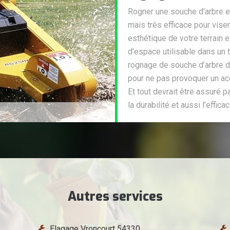
Rogner une souche d’arbre est
mais très efficace pour viser
esthétique de votre terrain e
d’espace utilisable dans un t
rognage de souche d’arbre 
pour ne pas provoquer un ac
Et tout devrait être assuré p
la durabilité et aussi l’effic
Autres services
Elagage Vroncourt 54330