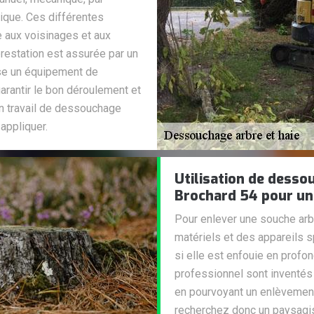
que. Ces différentes
e aux voisinages et aux
prestation est assurée par un
lise un équipement de
arantir le bon déroulement et
un travail de dessouchage
appliquer.
Utilisation de desso
Brochard 54 pour un
Pour enlever une souche ar
matériels et des appareils s
si elle est enfouie en prof
professionnel sont inventés 
en pourvoyant un enlèvement
recherchez donc un paysagis