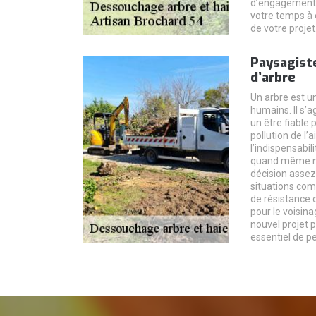
d’engagement. 
votre temps à 
de votre projet
Paysagist
d’arbre
Un arbre est u
humains. Il s’a
un être fiable 
pollution de l’a
l’indispensabili
quand même né
décision assez
situations com
de résistance 
pour le voisina
nouvel projet pl
essentiel de p