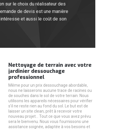
n sur le choix du réalisateur des
la demande de devis est une manière
 intéresse et aussi le coût de son
Nettoyage de terrain avec votre
jardinier dessouchage
professionnel
Même pour un prix dessouchage abordable,
nous ne laisserons aucune trace de racines ou
de souches dans le sol de votre terrain. Nous
utilisons les appareils nécessaires pour vérifier
s’il ne reste rien au fond du sol. Le but est de
laisser un site clean, prêt à recevoir votre
nouveau projet… Tout ce que vous avez prévu
sera le bienvenu. Nous vous fournissons une
assistance soignée, adaptée à vos besoins et