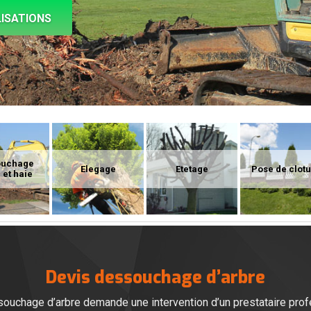
ISATIONS
ouchage
Elegage
Etetage
Pose de clot
 et haie
Devis dessouchage d’arbre
ouchage d’arbre demande une intervention d’un prestataire profe