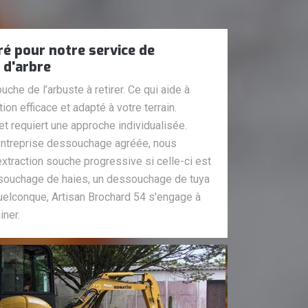
é pour notre service de
 d'arbre
uche de l’arbuste à retirer. Ce qui aide à
ion efficace et adapté à votre terrain.
et requiert une approche individualisée.
treprise dessouchage agréée, nous
xtraction souche progressive si celle-ci est
ssouchage de haies, un dessouchage de tuya
elconque, Artisan Brochard 54 s’engage à
iner.