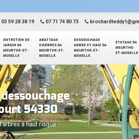
03 59 28 38 19
07 71 74 80 73
brochardteddy1@gm
ENTRETIEN DE
ABATTAGE
DESSOUCHAGE
ETETAGE 54
JARDIN 54
D'ARBRES 54
ARBRE ET HAIE 54
MEURTHE-
MEURTHE-ET-
MEURTHE-ET-
MEURTHE-ET-
ET-MOSELLE
MOSELLE
MOSELLE
MOSELLE
e dessouchage
court 54330
d'arbres à haut risque