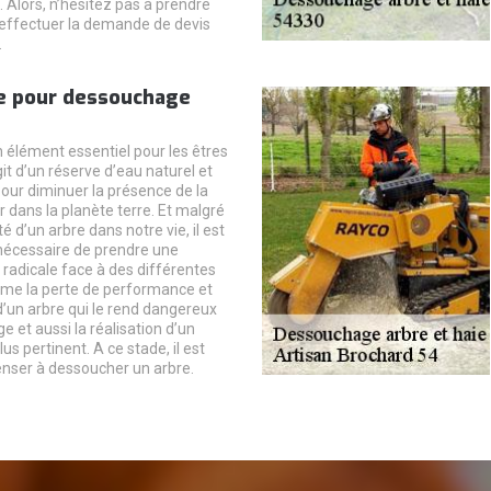
Alors, n’hésitez pas à prendre
effectuer la demande de devis
.
e pour dessouchage
n élément essentiel pour les êtres
git d’un réserve d’eau naturel et
pour diminuer la présence de la
ir dans la planète terre. Et malgré
té d’un arbre dans notre vie, il est
cessaire de prendre une
 radicale face à des différentes
me la perte de performance et
d’un arbre qui le rend dangereux
ge et aussi la réalisation d’un
us pertinent. A ce stade, il est
enser à dessoucher un arbre.