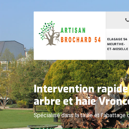
ELAGAGE 54
MEURTHE-
ET-MOSELLE
Intervention rapid
arbre et haie Vron
Spécialisé dans la taille et l'abattage 