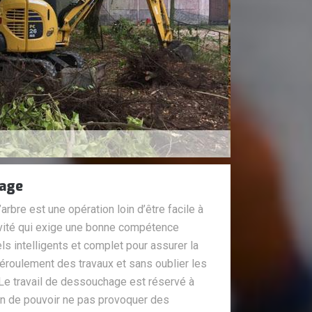
hage
rbre est une opération loin d’être facile à
ctivité qui exige une bonne compétence
ls intelligents et complet pour assurer la
déroulement des travaux et sans oublier les
Le travail de dessouchage est réservé à
fin de pouvoir ne pas provoquer des