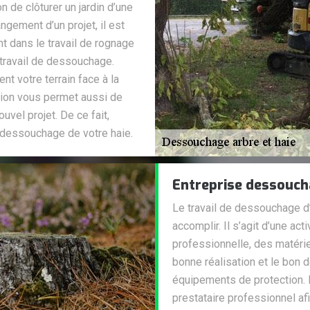
n de clôturer un jardin d’une
gement d’un projet, il est
t dans le travail de rognage
n travail de dessouchage.
nt votre terrain face à la
sion vous permet aussi de
nouvel projet. De ce fait,
e dessouchage de votre haie.
Entreprise dessouc
Le travail de dessouchage d’a
accomplir. Il s’agit d’une a
professionnelle, des matérie
bonne réalisation et le bon 
équipements de protection. 
prestataire professionnel a