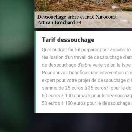
Tarif dessouchage
Quel budget faut-il préparer pour assurer l
réalisation d’un travail de dessouchage d’ar
de dessouchage d’arbre varie selon le type
Pour pouvoir bénéficier une intervention d’u
expert pour votre projet de dessouchage d’ar
somme de 25 euros à 35 euros/l pour le de
60 euros à 100 euros/h pour le dessouchag
50 euros à 150 euros pour le dessouchage