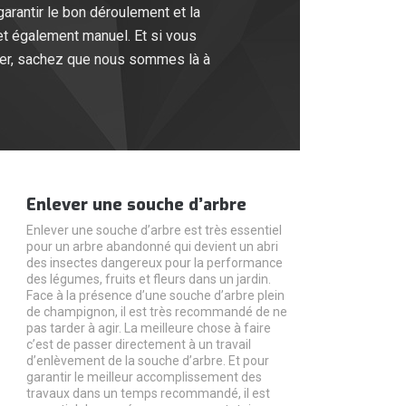
rantir le bon déroulement et la
et également manuel. Et si vous
cier, sachez que nous sommes là à
Enlever une souche d’arbre
Enlever une souche d’arbre est très essentiel
pour un arbre abandonné qui devient un abri
des insectes dangereux pour la performance
des légumes, fruits et fleurs dans un jardin.
Face à la présence d’une souche d’arbre plein
de champignon, il est très recommandé de ne
pas tarder à agir. La meilleure chose à faire
c’est de passer directement à un travail
d’enlèvement de la souche d’arbre. Et pour
garantir le meilleur accomplissement des
travaux dans un temps recommandé, il est