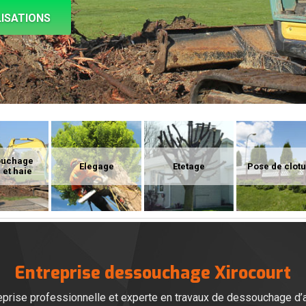
ISATIONS
ouchage
Elegage
Etetage
Pose de clot
 et haie
Entreprise dessouchage Xirocourt
eprise professionnelle et experte en travaux de dessouchage d’ar