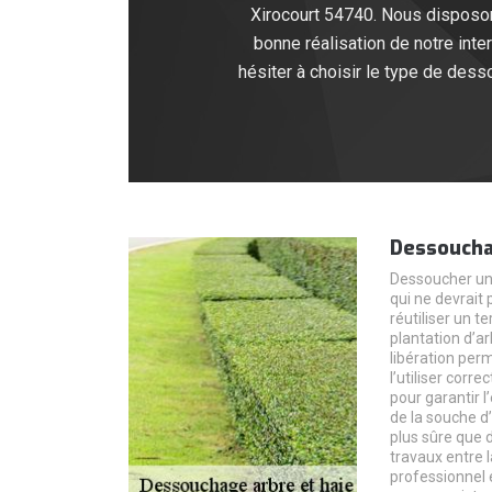
Xirocourt 54740. Nous disposon
bonne réalisation de notre int
hésiter à choisir le type de des
Dessoucha
Dessoucher une
qui ne devrait 
réutiliser un te
plantation d’ar
libération per
l’utiliser corr
pour garantir l
de la souche d’
plus sûre que 
travaux entre 
professionnel 