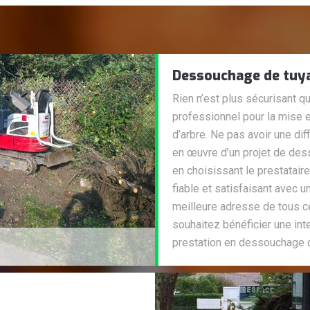
Dessouchage de tuy
Rien n’est plus sécurisant q
professionnel pour la mise 
d’arbre. Ne pas avoir une di
en œuvre d’un projet de des
en choisissant le prestataire
fiable et satisfaisant avec u
meilleure adresse de tous ce
souhaitez bénéficier une int
prestation en dessouchage d