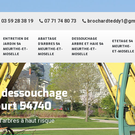
03 59 28 38 19
07 71 74 80 73
brochardteddy1@gm
ENTRETIEN DE
ABATTAGE
DESSOUCHAGE
ETETAGE 54
JARDIN 54
D'ARBRES 54
ARBRE ET HAIE 54
MEURTHE-
MEURTHE-ET-
MEURTHE-ET-
MEURTHE-ET-
ET-MOSELLE
MOSELLE
MOSELLE
MOSELLE
e dessouchage
ourt 54740
d'arbres à haut risque