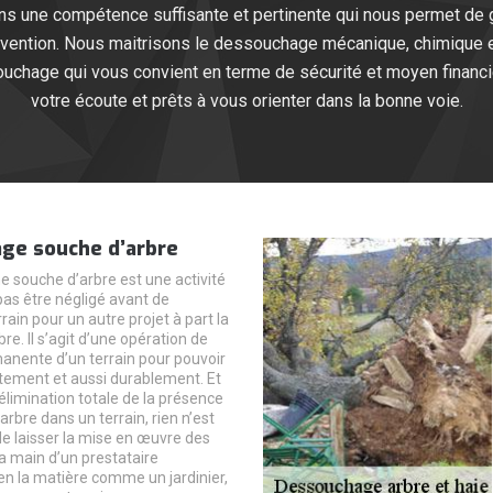
s une compétence suffisante et pertinente qui nous permet de ga
ervention. Nous maitrisons le dessouchage mécanique, chimique 
souchage qui vous convient en terme de sécurité et moyen finan
votre écoute et prêts à vous orienter dans la bonne voie.
ge souche d’arbre
 souche d’arbre est une activité
pas être négligé avant de
rrain pour un autre projet à part la
bre. Il s’agit d’une opération de
manente d’un terrain pour pouvoir
ectement et aussi durablement. Et
’élimination totale de la présence
arbre dans un terrain, rien n’est
de laisser la mise en œuvre des
la main d’un prestataire
en la matière comme un jardinier,