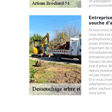
un paysagiste 
professionnell
Entreprise
souche d’
Si vous vivez 
vous êtes à la
professionnel 
projet d’enlève
important de n
immédiatement
entreprise pro
travaux de des
état d’arbre. 
depuis plusieu
ne pas cesser 
Et si vous cro
satisfaction p
arbre, sachez 
vous servir.