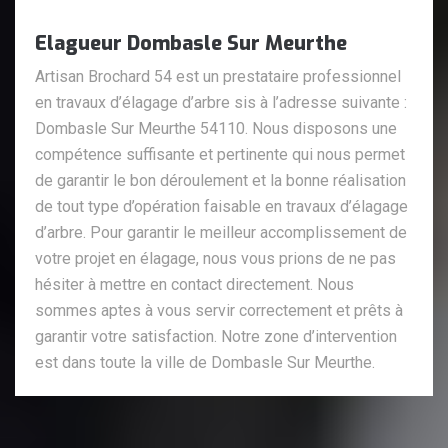
Elagueur Dombasle Sur Meurthe
Artisan Brochard 54 est un prestataire professionnel
en travaux d’élagage d’arbre sis à l’adresse suivante :
Dombasle Sur Meurthe 54110. Nous disposons une
compétence suffisante et pertinente qui nous permet
de garantir le bon déroulement et la bonne réalisation
de tout type d’opération faisable en travaux d’élagage
d’arbre. Pour garantir le meilleur accomplissement de
votre projet en élagage, nous vous prions de ne pas
hésiter à mettre en contact directement. Nous
sommes aptes à vous servir correctement et prêts à
garantir votre satisfaction. Notre zone d’intervention
est dans toute la ville de Dombasle Sur Meurthe.