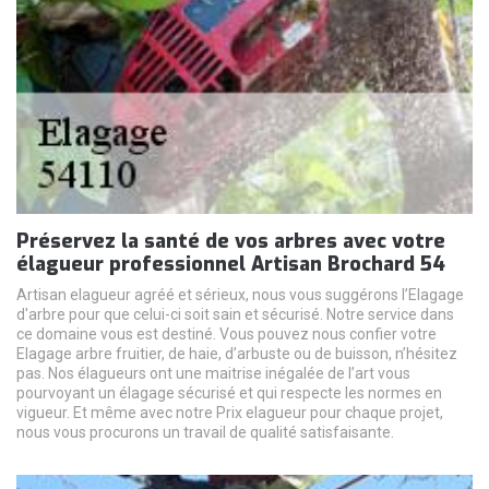
Préservez la santé de vos arbres avec votre
élagueur professionnel Artisan Brochard 54
Artisan elagueur agréé et sérieux, nous vous suggérons l’Elagage
d'arbre pour que celui-ci soit sain et sécurisé. Notre service dans
ce domaine vous est destiné. Vous pouvez nous confier votre
Elagage arbre fruitier, de haie, d’arbuste ou de buisson, n’hésitez
pas. Nos élagueurs ont une maitrise inégalée de l’art vous
pourvoyant un élagage sécurisé et qui respecte les normes en
vigueur. Et même avec notre Prix elagueur pour chaque projet,
nous vous procurons un travail de qualité satisfaisante.