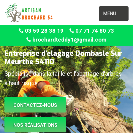
MENU
03 59 28 38 19
07 71 74 80 73
brochardteddy1@gmail.com
Entreprise d'elagage Dombasle Sur
Meurthe 54110
Spécialisé dans la taille et l'abattage d'arbres
à haut risque
CONTACTEZ-NOUS
NOS RÉALISATIONS