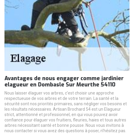
Avantages de nous engager comme jardinier
elagueur en Dombasle Sur Meurthe 54110
Nous laisser élaguer vos arbres, c’est choisir une approche
respectueuse de vos arbres et de votre terrain. La santé et la
sécurité sont nos priorités primaires, sans négliger vos besoins et
les résultats nécessaires. Artisan Brochard 54 est un Elagueur
strict, attentionné et professionnel, en qui vous pouvez avoir
confiance pour élaguer vos fruitiers, fleuries, haies et tous autres
arbres nécessitant santé et bonne pousse. Nous vous invitons à
nous contacter si vous avez des questions à poser, n’hésitez pas.