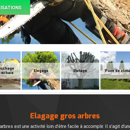
ISATIONS
ouchage
Elegage
Etetage
Pose de clot
 et haie
Elagage gros arbres
arbres est une activité loin d’être facile à accomplir. Il s’agit d