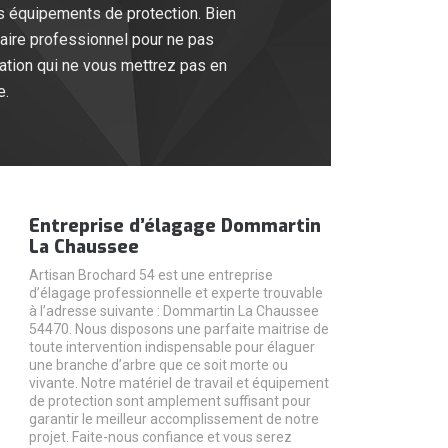
es équipements de protection. Bien
taire professionnel pour ne pas
tation qui ne vous mettrez pas en
e.
Entreprise d’élagage Dommartin
La Chaussee
Artisan Brochard 54 est une entreprise
d’élagage professionnelle et experte trouvable
à l’adresse suivante : Dommartin La Chaussee
54470. Nous disposons une parfaite maitrise de
toute intervention indispensable pour élaguer
une branche d’arbre que ce soit morte ou
vivante. Notre matériel de travail et équipement
de protection sont amplement suffisant pour
garantir le meilleur accomplissement de notre
projet. Faite-nous confiance et vous serez