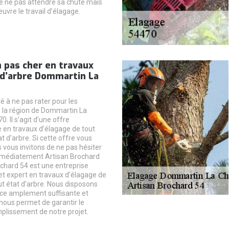
de ne pas attendre sa chute mais
uvre le travail d’élagage.
 pas cher en travaux
 d’arbre Dommartin La
é à ne pas rater pour les
 la région de Dommartin La
 Il s’agit d’une offre
 en travaux d’élagage de tout
at d’arbre. Si cette offre vous
 vous invitons de ne pas hésiter
mmédiatement Artisan Brochard
ochard 54 est une entreprise
et expert en travaux d’élagage de
ut état d’arbre. Nous disposons
e amplement suffisante et
 nous permet de garantir le
plissement de notre projet.