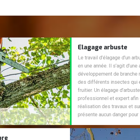
Elagage arbuste
Le travail d’élagage d’un ar
en une année. Il s’agit d’une 
développement de branche mo
des différents insectes qui
fruitier. Un élagage d’arbust
professionnel et expert afin
réalisation des travaux et su
présente aucun danger pour 
bre