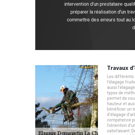
intervention d’un prestataire qua
préparer la réalisation d’un t
commettre des erreurs tout au lo
d
Travaux d
Les différents 
l’élagage fruit
aussi l’élagage
types de métho
permet de vous
hauteur et auss
bénéficier un t
d’élagage d’a
compétence pro
l’obtention d’u
satisfaisant. D