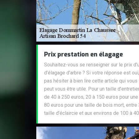
Prix prestation en élagage
Souhaitez-vous se renseigner sur le prix d’
d’élagage d’arbre ? Si votre réponse est oui
pas hésiter à bien lire cette article qui vous
peut vous être utile. Pour un taille d’entreti
de 40 à 250 euros, 20 à 150 euros pour une t
80 euros pour une taille de bois mort, entr
taille d’éclaircie et aux environs de 100 à 4