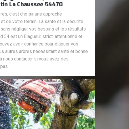
tin La Chaussee 54470
res, c’est choisir une approche
t de votre terrain. La santé et la sécurité
, sans négliger vos besoins et les résultats
 54 est un Elagueur strict, attentionné et
pouvez avoir confiance pour élaguer vos
 tous autres arbres nécessitant santé et bonne
à nous contacter si vous avez des
 pas.