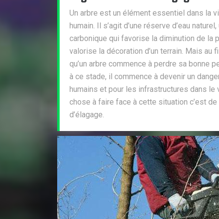
Un arbre est un élément essentiel dans la v
humain. Il s’agit d’une réserve d’eau naturel
carbonique qui favorise la diminution de la 
valorise la décoration d’un terrain. Mais au f
qu’un arbre commence à perdre sa bonne per
à ce stade, il commence à devenir un dange
humains et pour les infrastructures dans le v
chose à faire face à cette situation c’est de
d’élagage.