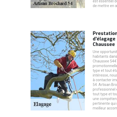
est essentiel 
de mettre en œ
Prestation
d’élagage
Chaussee
Une opportunit
habitants dans
Chaussee 54470.
promotionnelle
type et tout ét
intéresse, nous
à contacter i
54. Artisan Br
professionnel 
tout type et to
une compétenc
pertinente qui
meilleur accom