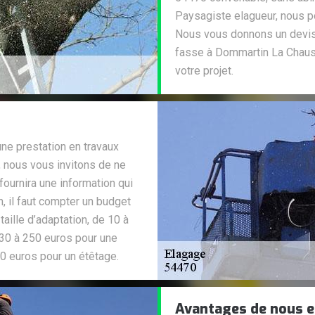
Paysagiste elagueur, nous po
Nous vous donnons un devis 
fasse à Dommartin La Chaus
votre projet.
une prestation en travaux
, nous vous invitons de ne
 fournira une information qui
en, il faut compter un budget
aille d’adaptation, de 10 à
e 30 à 250 euros pour une
00 euros pour un étêtage.
Avantages de nous e