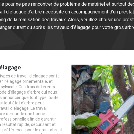
lifié pour ne pas rencontrer de problème de matériel et surtout d
ravail d’élagage d’arbre nécessite un accompagnement d’un presta
ng de la réalisation des travaux. Alors, veuillez choisir une pres
anger durant ou après les travaux d’élagage pour votre gros arbr
’élagage
types de travail d’élagage sont :
ier, l’élagage ornementale, et
 sylvicole. Ces trois différents
de d’élagage d’arbre qui nous
 annoncer que tout type, toute
i tout état d’arbre peut
ravail d’élagage. Le travail
rbre demande une bonne
fessionnelle afin de garantir
n résultat rapide, sécurisant et
e préférence, pour le gros arbre, il