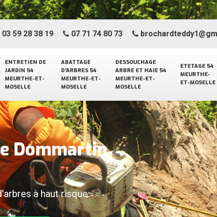
03 59 28 38 19
07 71 74 80 73
brochardteddy1@gm
ENTRETIEN DE
ABATTAGE
DESSOUCHAGE
ETETAGE 54
JARDIN 54
D'ARBRES 54
ARBRE ET HAIE 54
MEURTHE-
MEURTHE-ET-
MEURTHE-ET-
MEURTHE-ET-
ET-MOSELLE
MOSELLE
MOSELLE
MOSELLE
age Dommartin
d'arbres à haut risque