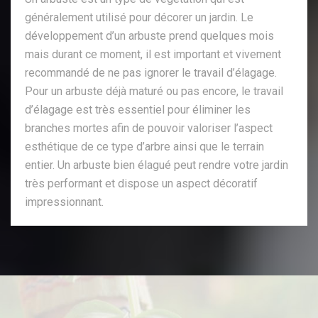
généralement utilisé pour décorer un jardin. Le
développement d’un arbuste prend quelques mois
mais durant ce moment, il est important et vivement
recommandé de ne pas ignorer le travail d’élagage.
Pour un arbuste déjà maturé ou pas encore, le travail
d’élagage est très essentiel pour éliminer les
branches mortes afin de pouvoir valoriser l’aspect
esthétique de ce type d’arbre ainsi que le terrain
entier. Un arbuste bien élagué peut rendre votre jardin
très performant et dispose un aspect décoratif
impressionnant.