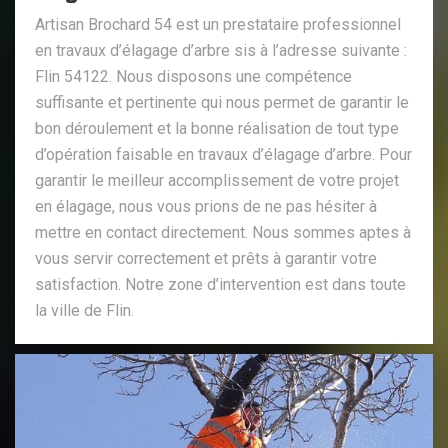
Artisan Brochard 54 est un prestataire professionnel
en travaux d’élagage d’arbre sis à l’adresse suivante :
Flin 54122. Nous disposons une compétence
suffisante et pertinente qui nous permet de garantir le
bon déroulement et la bonne réalisation de tout type
d’opération faisable en travaux d’élagage d’arbre. Pour
garantir le meilleur accomplissement de votre projet
en élagage, nous vous prions de ne pas hésiter à
mettre en contact directement. Nous sommes aptes à
vous servir correctement et prêts à garantir votre
satisfaction. Notre zone d’intervention est dans toute
la ville de Flin.