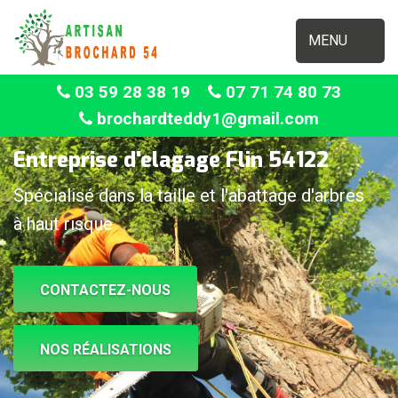
MENU
03 59 28 38 19
07 71 74 80 73
brochardteddy1@gmail.com
Entreprise d'elagage Flin 54122
Spécialisé dans la taille et l'abattage d'arbres
à haut risque
CONTACTEZ-NOUS
NOS RÉALISATIONS