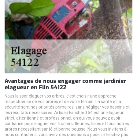
Avantages de nous engager comme jardinier
elagueur en Flin 54122
Nous laisser élaguer vos arbres, c’est choisir une approche
respectueuse de vos arbres et de votre terrain. La santé et la
sécurité sont nos priorités primaires, sans négliger vos besoins et
les résultats nécessaires. Artisan Brochard 54 est un Elagueur
strict, attentionné et professionnel, en qui vous pouvez avoir
confiance pour élaguer vos fruitiers, fleuries, haies et tous autres
arbres nécessitant santé et bonne pousse. Nous vous invitons à
nous contacter si vous avez des questions à poser, n’hésitez pas.