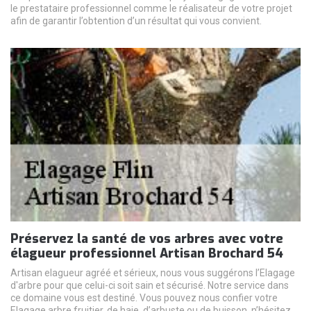
le prestataire professionnel comme le réalisateur de votre projet
afin de garantir l’obtention d’un résultat qui vous convient.
Préservez la santé de vos arbres avec votre
élagueur professionnel Artisan Brochard 54
Artisan elagueur agréé et sérieux, nous vous suggérons l’Elagage
d'arbre pour que celui-ci soit sain et sécurisé. Notre service dans
ce domaine vous est destiné. Vous pouvez nous confier votre
Elagage arbre fruitier, de haie, d’arbuste ou de buisson, n’hésitez