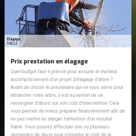
Prix prestation en élagage
Quel budget faut-il prévoir pour assurer le meilleur
accomplissement d’un projet d’élagage d’arbre ?
Avant de choisir le prestataire qui va vous servir pour
ébrancher votre arbre, il est essentiel de se
renseigner d’abord sur son coût d’intervention. Cela
vous permet de mieux préparer financièrement afin de
ne pas mettre en danger l’obtention d’un résultat
fiable. Vous pouvez effectuer une ou plusieurs
demandes de devis pour connaitre le coût de la